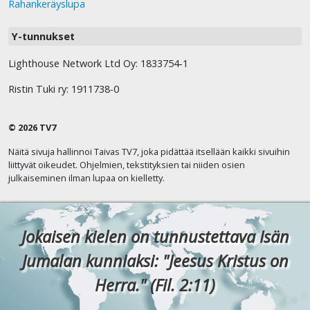
Rahankeräyslupa
Y-tunnukset
Lighthouse Network Ltd Oy: 1833754-1
Ristin Tuki ry: 1911738-0
© 2026 TV7
Näitä sivuja hallinnoi Taivas TV7, joka pidättää itsellään kaikki sivuihin
liittyvät oikeudet. Ohjelmien, tekstityksien tai niiden osien
julkaiseminen ilman lupaa on kielletty.
Jokaisen kielen on tunnustettava Isän
Jumalan kunniaksi: "Jeesus Kristus on
Herra." (Fil. 2:11)