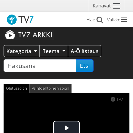
Näytä
Kanavat
valikko
Valikko
Kategoria
Teema
A-Ö listaus
Etsi
Oletussoitin
Vaihtoehtoinen soitin