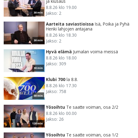
ja kiusaus
8.8.26 klo 19.00
Jakso: 2
30 min
Aarteita saviastioissa
Isä, Poika ja Pyhä
Henki lahjojen antajana
8.8.26 klo 18.30
Jakso: 2
30 min
Hyvä elämä
Jumalan voima meissä
8.8.26 klo 18.00
Jakso: 309
30 min
Klubi 700
la 8.8.
8.8.26 klo 17.30
Jakso: 758
30 min
Yösoihtu
Te saatte voiman, osa 2/2
8.8.26 klo 00.00
Jakso: 26
120 min
Yösoihtu
Te saatte voiman, osa 1/2