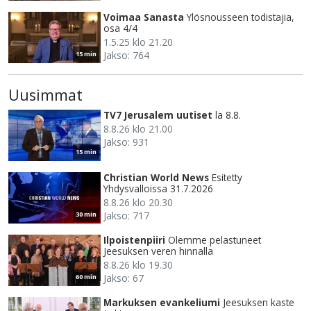
Voimaa Sanasta
Ylösnousseen todistajia,
osa 4/4
1.5.25 klo 21.20
Jakso: 764
15 min
Uusimmat
TV7 Jerusalem uutiset
la 8.8.
8.8.26 klo 21.00
Jakso: 931
15 min
Christian World News
Esitetty
Yhdysvalloissa 31.7.2026
8.8.26 klo 20.30
Jakso: 717
30 min
Ilpoistenpiiri
Olemme pelastuneet
Jeesuksen veren hinnalla
8.8.26 klo 19.30
Jakso: 67
60 min
Markuksen evankeliumi
Jeesuksen kaste