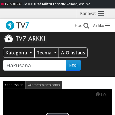
TV-SUORA:
klo 00.00
Yösoihtu
Te saatte voiman, osa 2/2
Näytä
Kanavat
valikko
Valikko
Kategoria
Teema
A-Ö listaus
Etsi
Oletussoitin
Vaihtoehtoinen soitin