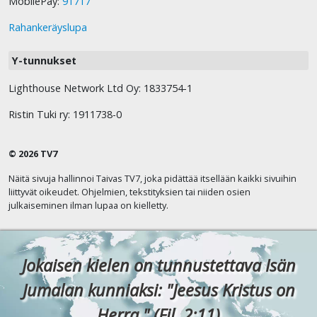
MobilePay:
91717
Rahankeräyslupa
Y-tunnukset
Lighthouse Network Ltd Oy: 1833754-1
Ristin Tuki ry: 1911738-0
© 2026 TV7
Näitä sivuja hallinnoi Taivas TV7, joka pidättää itsellään kaikki sivuihin
liittyvät oikeudet. Ohjelmien, tekstityksien tai niiden osien
julkaiseminen ilman lupaa on kielletty.
Jokaisen kielen on tunnustettava Isän
Jumalan kunniaksi: "Jeesus Kristus on
Herra." (Fil. 2:11)