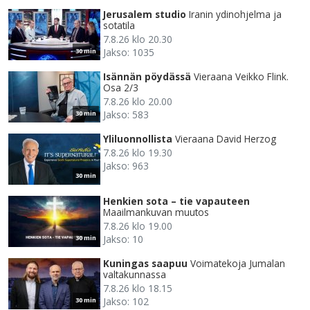
Jerusalem studio
Iranin ydinohjelma ja
sotatila
7.8.26 klo 20.30
Jakso: 1035
30 min
Isännän pöydässä
Vieraana Veikko Flink.
Osa 2/3
7.8.26 klo 20.00
Jakso: 583
30 min
Yliluonnollista
Vieraana David Herzog
7.8.26 klo 19.30
Jakso: 963
30 min
Henkien sota – tie vapauteen
Maailmankuvan muutos
7.8.26 klo 19.00
Jakso: 10
30 min
Kuningas saapuu
Voimatekoja Jumalan
valtakunnassa
7.8.26 klo 18.15
Jakso: 102
30 min