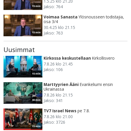
1.5.25 klo 21.20
Jakso: 764
15 min
Voimaa Sanasta
Ylösnousseen todistajia,
osa 3/4
30.4.25 klo 21.15
Jakso: 763
15 min
Uusimmat
Kirkossa keskustellaan
Kirkollisvero
7.8.26 klo 21.45
Jakso: 106
15 min
Marttyyrien Ääni
Evankeliumi ensin
Ukrainassa
7.8.26 klo 21.15
Jakso: 341
30 min
TV7 Israel News
pe 7.8.
7.8.26 klo 21.00
Jakso: 3726
15 min