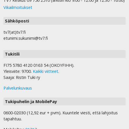
TV7 Keskus 09 756 2510 (arkisin klo 9.00 - 12.00 ja 12.30 - 16.00)
Vikailmoitukset
Sähköposti
tv7(at)tv7.fi
etunimi.sukunimi@tv7.fi
Tukitili
FI75 5780 4120 0163 54 (OKOYFIHH).
Yleisviite: 9700.
Kaikki viitteet
.
Saaja: Ristin Tuki ry
Palvelunkuvaus
Tukipuhelin ja MobilePay
0600-02030 (12,92 eur + pvm). Kuuntele viesti, että lahjoitus
tapahtuu.