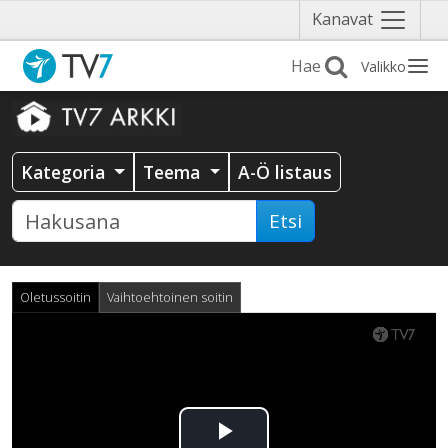
Näytä
Kanavat
valikko
Valikko
Kategoria
Teema
A-Ö listaus
Etsi
Oletussoitin
Vaihtoehtoinen soitin