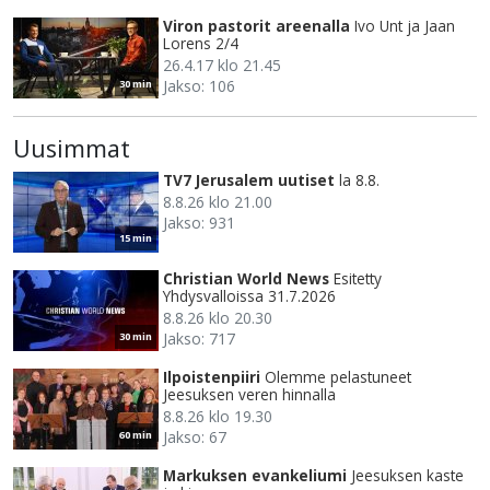
Viron pastorit areenalla
Ivo Unt ja Jaan
Lorens 2/4
26.4.17 klo 21.45
Jakso: 106
30 min
Uusimmat
TV7 Jerusalem uutiset
la 8.8.
8.8.26 klo 21.00
Jakso: 931
15 min
Christian World News
Esitetty
Yhdysvalloissa 31.7.2026
8.8.26 klo 20.30
Jakso: 717
30 min
Ilpoistenpiiri
Olemme pelastuneet
Jeesuksen veren hinnalla
8.8.26 klo 19.30
Jakso: 67
60 min
Markuksen evankeliumi
Jeesuksen kaste