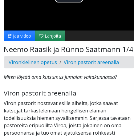
Toista
Video
Jaa video
Lahjoita
Neemo Raasik ja Rünno Saatmann 1/4
Vironkielinen opetus
Viron pastorit areenalla
Miten löytää oma kutsumus Jumalan valtakunnassa?
Viron pastorit areenalla
Viron pastorit nostavat esille aiheita, jotka saavat
katsojat tarkastelemaan hengellisen elämän
todellisuuksia hieman syvällisemmin. Sarjassa tavataan
pastoreita eripuolilta Viroa, joista jokainen on oma
persoonansa ja tuo omat ajatuksensa rohkeasti