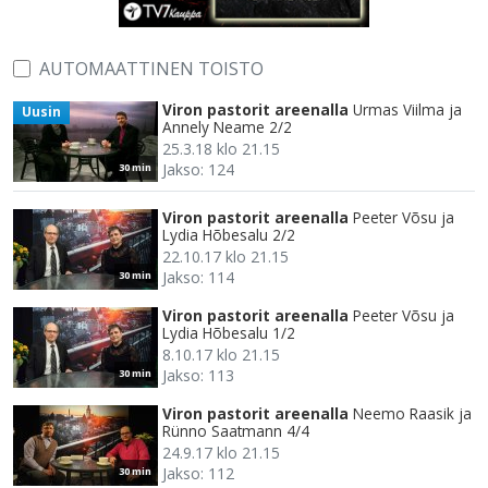
AUTOMAATTINEN TOISTO
Viron pastorit areenalla
Urmas Viilma ja
Uusin
Annely Neame 2/2
25.3.18 klo 21.15
Jakso: 124
30 min
Viron pastorit areenalla
Peeter Võsu ja
Lydia Hõbesalu 2/2
22.10.17 klo 21.15
Jakso: 114
30 min
Viron pastorit areenalla
Peeter Võsu ja
Lydia Hõbesalu 1/2
8.10.17 klo 21.15
Jakso: 113
30 min
Viron pastorit areenalla
Neemo Raasik ja
Rünno Saatmann 4/4
24.9.17 klo 21.15
Jakso: 112
30 min