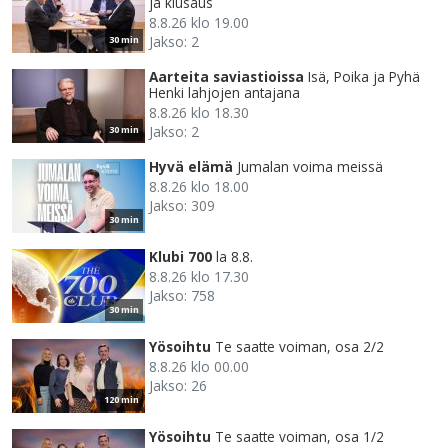
ja kiusaus
8.8.26 klo 19.00
Jakso: 2
30 min
Aarteita saviastioissa
Isä, Poika ja Pyhä
Henki lahjojen antajana
8.8.26 klo 18.30
Jakso: 2
30 min
Hyvä elämä
Jumalan voima meissä
8.8.26 klo 18.00
Jakso: 309
30 min
Klubi 700
la 8.8.
8.8.26 klo 17.30
Jakso: 758
30 min
Yösoihtu
Te saatte voiman, osa 2/2
8.8.26 klo 00.00
Jakso: 26
120 min
Yösoihtu
Te saatte voiman, osa 1/2