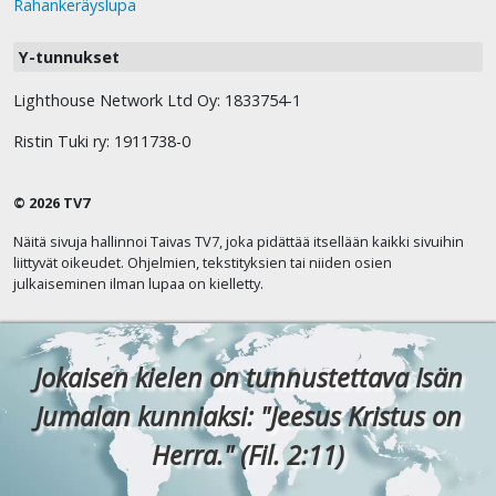
Rahankeräyslupa
Y-tunnukset
Lighthouse Network Ltd Oy: 1833754-1
Ristin Tuki ry: 1911738-0
© 2026 TV7
Näitä sivuja hallinnoi Taivas TV7, joka pidättää itsellään kaikki sivuihin
liittyvät oikeudet. Ohjelmien, tekstityksien tai niiden osien
julkaiseminen ilman lupaa on kielletty.
Jokaisen kielen on tunnustettava Isän
Jumalan kunniaksi: "Jeesus Kristus on
Herra." (Fil. 2:11)