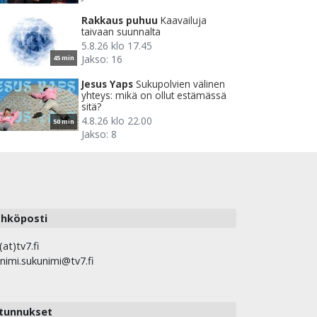
Rakkaus puhuu
Kaavailuja
taivaan suunnalta
5.8.26 klo 17.45
Jakso: 16
45 min
Jesus Yaps
Sukupolvien välinen
yhteys: mikä on ollut estämässä
sitä?
4.8.26 klo 22.00
50 min
Jakso: 8
hköposti
(at)tv7.fi
nimi.sukunimi@tv7.fi
tunnukset