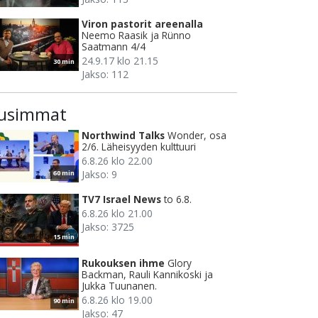
Viron pastorit areenalla
Neemo Raasik ja Rünno
Saatmann 4/4
24.9.17 klo 21.15
30 min
Jakso: 112
usimmat
Northwind Talks
Wonder, osa
2/6. Läheisyyden kulttuuri
6.8.26 klo 22.00
Jakso: 9
60 min
TV7 Israel News
to 6.8.
6.8.26 klo 21.00
Jakso: 3725
15 min
Rukouksen ihme
Glory
Backman, Rauli Kannikoski ja
Jukka Tuunanen.
6.8.26 klo 19.00
90 min
Jakso: 47