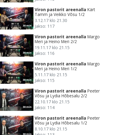
Viron pastorit areenalla
Kärt
Tamm ja Veikko Võsu 1/2
3.12.17 klo 21.30
Jakso: 117
30 min
Viron pastorit areenalla
Margo
Meri ja Heino Meri 2/2
19.11.17 klo 21.15
Jakso: 116
30 min
Viron pastorit areenalla
Margo
Meri ja Heino Meri 1/2
5.11.17 klo 21.15
Jakso: 115
30 min
Viron pastorit areenalla
Peeter
Võsu ja Lydia Hõbesalu 2/2
22.10.17 klo 21.15
Jakso: 114
30 min
Viron pastorit areenalla
Peeter
Võsu ja Lydia Hõbesalu 1/2
8.10.17 klo 21.15
Jakso: 113
30 min