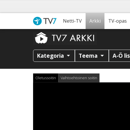
Netti-TV
Arkki
TV-opas
Kategoria
Teema
A-Ö li
Oletussoitin
Vaihtoehtoinen soitin