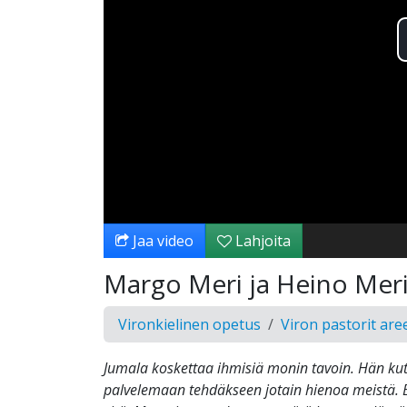
Jaa video
Lahjoita
Margo Meri ja Heino Meri
Vironkielinen opetus
Viron pastorit are
Jumala koskettaa ihmisiä monin tavoin. Hän ku
palvelemaan tehdäkseen jotain hienoa meistä