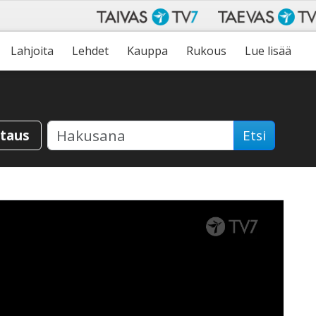
Lahjoita
Lehdet
Kauppa
Rukous
Lue lisää
staus
Etsi