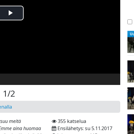
Toista
Video
U
 1/2
enalla
tsuu meitä
355 katselua
. Emme aina huomaa
Ensilähetys: su 5.11.2017