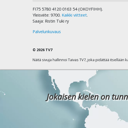
FI75 5780 4120 0163 54 (OKOYFIHH).
Yleisviite: 9700.
Kaikki viitteet
.
Saaja: Ristin Tuki ry
Palvelunkuvaus
© 2026 TV7
Näitä sivuja hallinnoi Taivas TV7, joka pidättää itsellään 
Jokaisen kielen on tunn