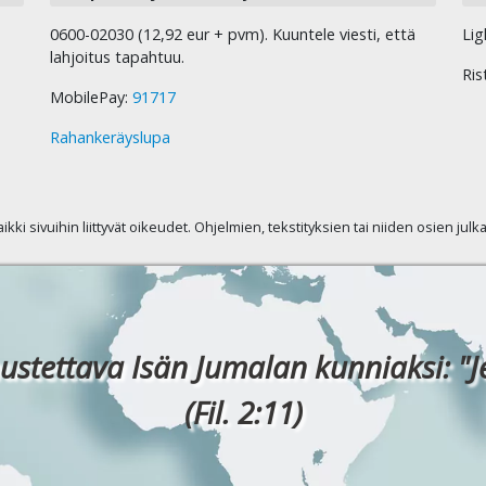
0600-02030 (12,92 eur + pvm). Kuuntele viesti, että
Lig
lahjoitus tapahtuu.
Ris
MobilePay:
91717
Rahankeräyslupa
kaikki sivuihin liittyvät oikeudet. Ohjelmien, tekstityksien tai niiden osien jul
ustettava Isän Jumalan kunniaksi: "J
(Fil. 2:11)