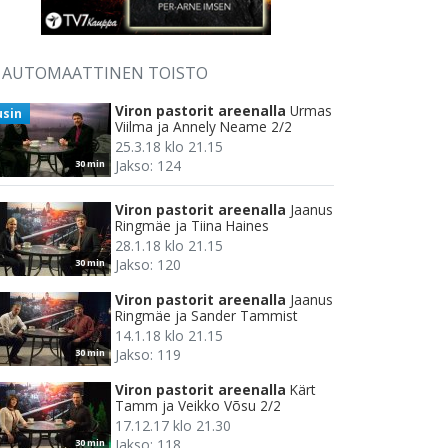
AUTOMAATTINEN TOISTO
Viron pastorit areenalla
Urmas
usin
Viilma ja Annely Neame 2/2
25.3.18 klo 21.15
Jakso: 124
30 min
Viron pastorit areenalla
Jaanus
Ringmäe ja Tiina Haines
28.1.18 klo 21.15
Jakso: 120
30 min
Viron pastorit areenalla
Jaanus
Ringmäe ja Sander Tammist
14.1.18 klo 21.15
Jakso: 119
30 min
Viron pastorit areenalla
Kärt
Tamm ja Veikko Võsu 2/2
17.12.17 klo 21.30
Jakso: 118
30 min