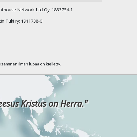
hthouse Network Ltd Oy: 1833754-1
tin Tuki ry: 1911738-0
kaiseminen ilman lupaa on kielletty.
eesus Kristus on Herra."