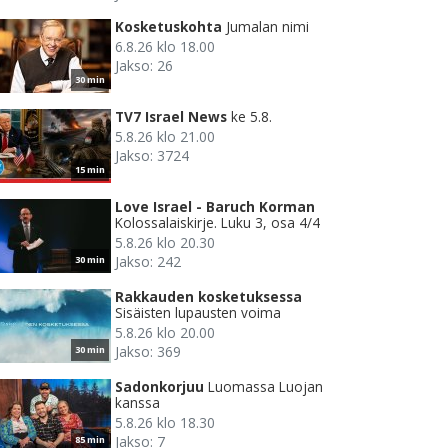
Kosketuskohta
Jumalan nimi
6.8.26 klo 18.00
Jakso: 26
30 min
TV7 Israel News
ke 5.8.
5.8.26 klo 21.00
Jakso: 3724
15 min
Love Israel - Baruch Korman
Kolossalaiskirje. Luku 3, osa 4/4
5.8.26 klo 20.30
Jakso: 242
30 min
Rakkauden kosketuksessa
Sisäisten lupausten voima
5.8.26 klo 20.00
Jakso: 369
30 min
Sadonkorjuu
Luomassa Luojan
kanssa
5.8.26 klo 18.30
Jakso: 7
85 min