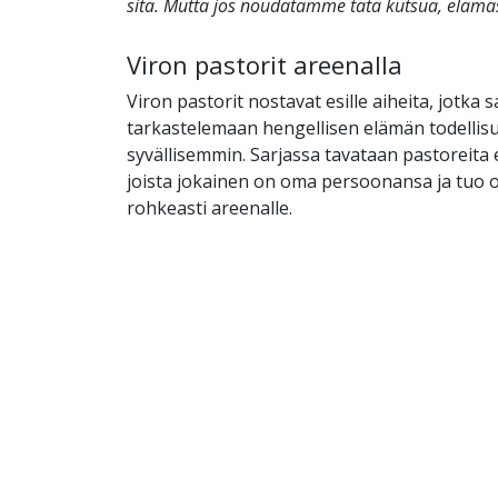
sitä. Mutta jos noudatamme tätä kutsua, elämäs
Viron pastorit areenalla
Viron pastorit nostavat esille aiheita, jotka 
tarkastelemaan hengellisen elämän todellis
syvällisemmin. Sarjassa tavataan pastoreita e
joista jokainen on oma persoonansa ja tuo 
rohkeasti areenalle.