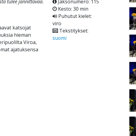
tä tulee jännittävää.
Jaksonumero: 115
Kesto: 30 min
Puhutut kielet:
viro
saavat katsojat
Tekstitykset:
uuksia hieman
suomi
ripuolilta Viroa,
omat ajatuksensa