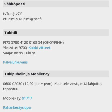
Sähköposti
tv7(at)tv7.fi
etunimi.sukunimi@tv7.fi
Tukitili
FI75 5780 4120 0163 54 (OKOYFIHH).
Yleisviite: 9700.
Kaikki viitteet
.
Saaja: Ristin Tuki ry
Palvelunkuvaus
Tukipuhelin ja MobilePay
0600-02030 (12,92 eur + pvm). Kuuntele viesti, että lahjoitus
tapahtuu.
MobilePay:
91717
Rahankeräyslupa