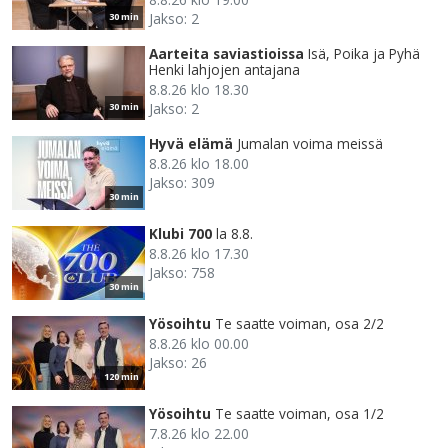
Jakso: 2
30 min
Aarteita saviastioissa
Isä, Poika ja Pyhä
Henki lahjojen antajana
8.8.26 klo 18.30
Jakso: 2
30 min
Hyvä elämä
Jumalan voima meissä
8.8.26 klo 18.00
Jakso: 309
30 min
Klubi 700
la 8.8.
8.8.26 klo 17.30
Jakso: 758
30 min
Yösoihtu
Te saatte voiman, osa 2/2
8.8.26 klo 00.00
Jakso: 26
120 min
Yösoihtu
Te saatte voiman, osa 1/2
7.8.26 klo 22.00