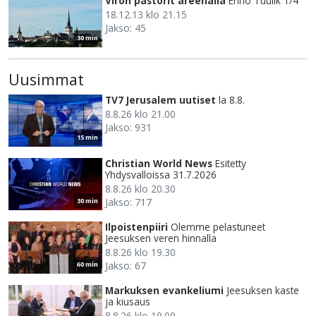
Viron pastorit areenalla
Enno Tuulik 1/4
18.12.13 klo 21.15
Jakso: 45
30 min
Uusimmat
TV7 Jerusalem uutiset
la 8.8.
8.8.26 klo 21.00
Jakso: 931
15 min
Christian World News
Esitetty
Yhdysvalloissa 31.7.2026
8.8.26 klo 20.30
Jakso: 717
30 min
Ilpoistenpiiri
Olemme pelastuneet
Jeesuksen veren hinnalla
8.8.26 klo 19.30
Jakso: 67
60 min
Markuksen evankeliumi
Jeesuksen kaste
ja kiusaus
8.8.26 klo 19.00