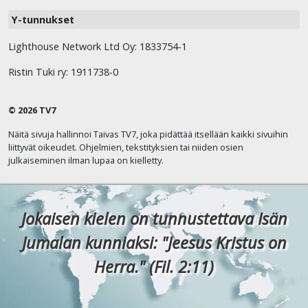
Y-tunnukset
Lighthouse Network Ltd Oy: 1833754-1
Ristin Tuki ry: 1911738-0
© 2026 TV7
Näitä sivuja hallinnoi Taivas TV7, joka pidättää itsellään kaikki sivuihin
liittyvät oikeudet. Ohjelmien, tekstityksien tai niiden osien
julkaiseminen ilman lupaa on kielletty.
Jokaisen kielen on tunnustettava Isän
Jumalan kunniaksi: "Jeesus Kristus on
Herra." (Fil. 2:11)