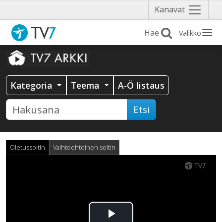
Näytä
Kanavat
valikko
Valikko
Kategoria
Teema
A-Ö listaus
Etsi
Oletussoitin
Vaihtoehtoinen soitin