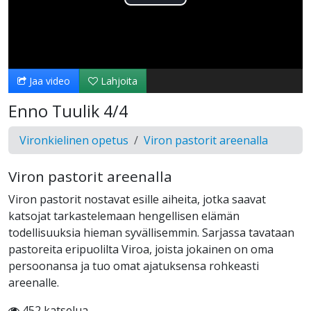
Toista
Video
Jaa video
Lahjoita
Enno Tuulik 4/4
Vironkielinen opetus
Viron pastorit areenalla
Viron pastorit areenalla
Viron pastorit nostavat esille aiheita, jotka saavat
katsojat tarkastelemaan hengellisen elämän
todellisuuksia hieman syvällisemmin. Sarjassa tavataan
pastoreita eripuolilta Viroa, joista jokainen on oma
persoonansa ja tuo omat ajatuksensa rohkeasti
areenalle.
452 katselua