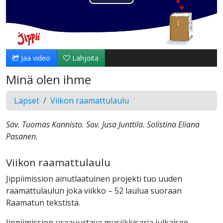
Toista
Video
Jaa video
Lahjoita
Minä olen ihme
Lapset
Viikon raamattulaulu
Säv. Tuomas Kannisto. Sov. Jusa Junttila. Solistina Eliana
Pasanen.
Viikon raamattulaulu
Jippiimission ainutlaatuinen projekti tuo uuden
raamattulaulun joka viikko – 52 laulua suoraan
Raamatun tekstistä.
Jippiimission uraauurtava musiikkisarja julkaisee