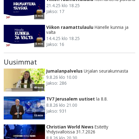
21.4.25 klo 18.25
Jakso: 17
5 min
Viikon raamattulaulu
Hänelle kunnia ja
valta
14.4.25 klo 18.25
Jakso: 16
5 min
Uusimmat
Jumalanpalvelus
Urjalan seurakunnasta
9.8.26 klo 10.00
Jakso: 286
45 min
TV7 Jerusalem uutiset
la 8.8.
8.8.26 klo 21.00
Jakso: 931
15 min
Christian World News
Esitetty
Yhdysvalloissa 31.7.2026
8.8.26 klo 20.30