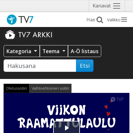
Näytä
Kanavat
valikko
Valikko
Kategoria
Teema
A-Ö listaus
Etsi
Oletussoitin
Vaihtoehtoinen soitin