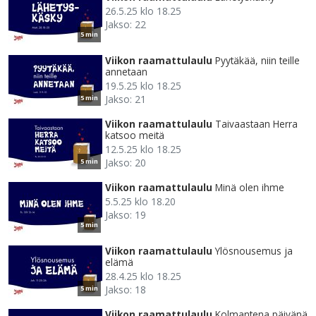
26.5.25 klo 18.25
Jakso: 22
5 min
Viikon raamattulaulu
Pyytäkää, niin teille
annetaan
19.5.25 klo 18.25
Jakso: 21
5 min
Viikon raamattulaulu
Taivaastaan Herra
katsoo meitä
12.5.25 klo 18.25
Jakso: 20
5 min
Viikon raamattulaulu
Minä olen ihme
5.5.25 klo 18.20
Jakso: 19
5 min
Viikon raamattulaulu
Ylösnousemus ja
elämä
28.4.25 klo 18.25
Jakso: 18
5 min
Viikon raamattulaulu
Kolmantena päivänä