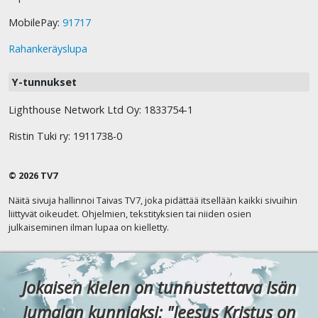
MobilePay:
91717
Rahankeräyslupa
Y-tunnukset
Lighthouse Network Ltd Oy: 1833754-1
Ristin Tuki ry: 1911738-0
© 2026 TV7
Näitä sivuja hallinnoi Taivas TV7, joka pidättää itsellään kaikki sivuihin
liittyvät oikeudet. Ohjelmien, tekstityksien tai niiden osien
julkaiseminen ilman lupaa on kielletty.
Jokaisen kielen on tunnustettava Isän
Jumalan kunniaksi: "Jeesus Kristus on