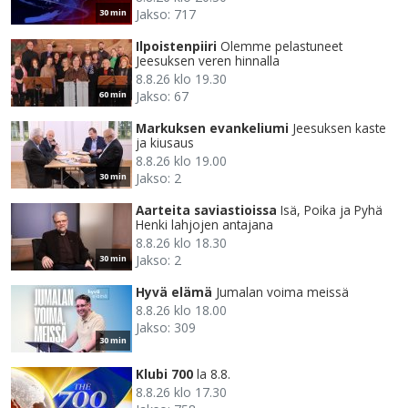
Jakso: 717
30 min
Ilpoistenpiiri
Olemme pelastuneet
Jeesuksen veren hinnalla
8.8.26 klo 19.30
Jakso: 67
60 min
Markuksen evankeliumi
Jeesuksen kaste
ja kiusaus
8.8.26 klo 19.00
Jakso: 2
30 min
Aarteita saviastioissa
Isä, Poika ja Pyhä
Henki lahjojen antajana
8.8.26 klo 18.30
Jakso: 2
30 min
Hyvä elämä
Jumalan voima meissä
8.8.26 klo 18.00
Jakso: 309
30 min
Klubi 700
la 8.8.
8.8.26 klo 17.30