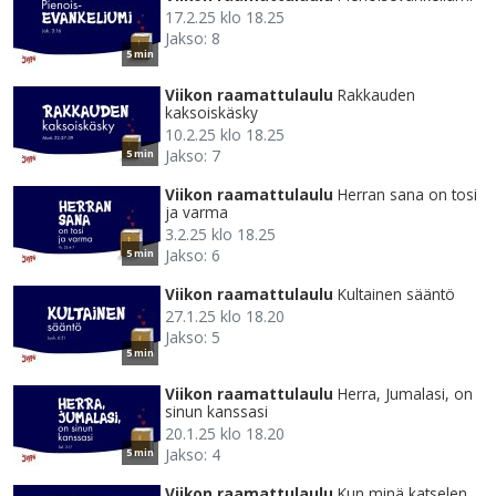
17.2.25 klo 18.25
Jakso: 8
5 min
Viikon raamattulaulu
Rakkauden
kaksoiskäsky
10.2.25 klo 18.25
Jakso: 7
5 min
Viikon raamattulaulu
Herran sana on tosi
ja varma
3.2.25 klo 18.25
Jakso: 6
5 min
Viikon raamattulaulu
Kultainen sääntö
27.1.25 klo 18.20
Jakso: 5
5 min
Viikon raamattulaulu
Herra, Jumalasi, on
sinun kanssasi
20.1.25 klo 18.20
Jakso: 4
5 min
Viikon raamattulaulu
Kun minä katselen