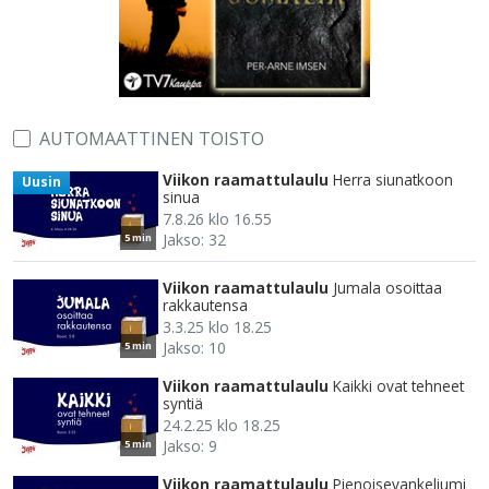
AUTOMAATTINEN TOISTO
Viikon raamattulaulu
Herra siunatkoon
Uusin
sinua
7.8.26 klo 16.55
Jakso: 32
5 min
Viikon raamattulaulu
Jumala osoittaa
rakkautensa
3.3.25 klo 18.25
Jakso: 10
5 min
Viikon raamattulaulu
Kaikki ovat tehneet
syntiä
24.2.25 klo 18.25
Jakso: 9
5 min
Viikon raamattulaulu
Pienoisevankeliumi