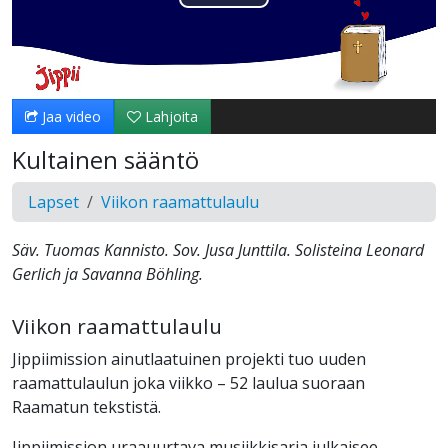
Toista
Video
Jaa video
Lahjoita
Kultainen sääntö
Lapset
Viikon raamattulaulu
Säv. Tuomas Kannisto. Sov. Jusa Junttila. Solisteina Leonard
Gerlich ja Savanna Böhling.
Viikon raamattulaulu
Jippiimission ainutlaatuinen projekti tuo uuden
raamattulaulun joka viikko – 52 laulua suoraan
Raamatun tekstistä.
Jippiimission uraauurtava musiikkisarja julkaisee