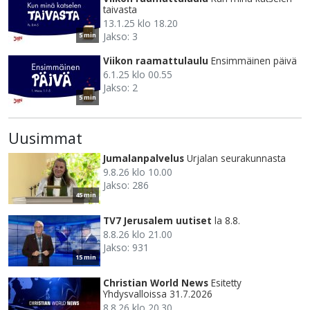
taivasta
13.1.25 klo 18.20
Jakso: 3
5 min
Viikon raamattulaulu
Ensimmäinen päivä
6.1.25 klo 00.55
Jakso: 2
5 min
Uusimmat
Jumalanpalvelus
Urjalan seurakunnasta
9.8.26 klo 10.00
Jakso: 286
45 min
TV7 Jerusalem uutiset
la 8.8.
8.8.26 klo 21.00
Jakso: 931
15 min
Christian World News
Esitetty
Yhdysvalloissa 31.7.2026
8.8.26 klo 20.30