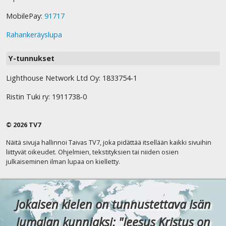
MobilePay:
91717
Rahankeräyslupa
Y-tunnukset
Lighthouse Network Ltd Oy: 1833754-1
Ristin Tuki ry: 1911738-0
© 2026 TV7
Näitä sivuja hallinnoi Taivas TV7, joka pidättää itsellään kaikki sivuihin
liittyvät oikeudet. Ohjelmien, tekstityksien tai niiden osien
julkaiseminen ilman lupaa on kielletty.
Jokaisen kielen on tunnustettava Isän
Jumalan kunniaksi: "Jeesus Kristus on