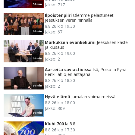
Jakso: 717
30 min
Ilpoistenpiiri
Olemme pelastuneet
Jeesuksen veren hinnalla
8.8.26 klo 19.30
Jakso: 67
60 min
Markuksen evankeliumi
Jeesuksen kaste
ja kiusaus
8.8.26 klo 19.00
Jakso: 2
30 min
Aarteita saviastioissa
Isä, Poika ja Pyhä
Henki lahjojen antajana
8.8.26 klo 18.30
Jakso: 2
30 min
Hyvä elämä
Jumalan voima meissä
8.8.26 klo 18.00
Jakso: 309
30 min
Klubi 700
la 8.8.
8.8.26 klo 17.30