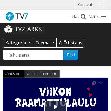
Näytä
Kanavat
valikko
Valikko
Kategoria
Teema
A-Ö listaus
Etsi
Oletussoitin
Vaihtoehtoinen soitin