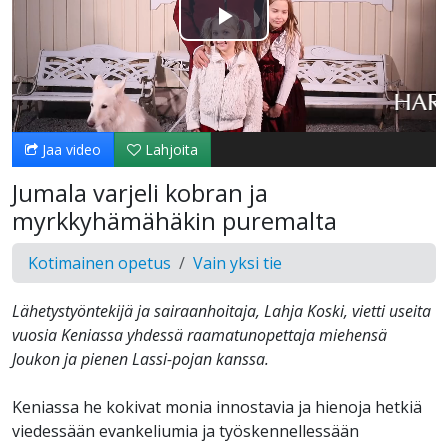
Toista
Video
Jaa video
Lahjoita
Jumala varjeli kobran ja
myrkkyhämähäkin puremalta
Kotimainen opetus
Vain yksi tie
Lähetystyöntekijä ja sairaanhoitaja, Lahja Koski, vietti useita
vuosia Keniassa yhdessä raamatunopettaja miehensä
Joukon ja pienen Lassi-pojan kanssa.
Keniassa he kokivat monia innostavia ja hienoja hetkiä
viedessään evankeliumia ja työskennellessään