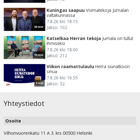
Kuningas saapuu
Voimatekoja Jumalan
valtakunnassa
7.8.26 klo 18.15
Jakso: 102
30 min
Katselkaa Herran tekoja
Jumala on tullut
ihmiseksi
7.8.26 klo 18.00
Jakso: 212
15 min
Viikon raamattulaulu
Herra siunatkoon
sinua
7.8.26 klo 16.55
Jakso: 32
5 min
Yhteystiedot
Osoite
Vilhonvuorenkatu 11 A 3. krs 00500 Helsinki