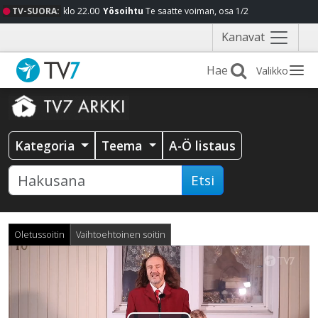
TV-SUORA:
klo 22.00
Yösoihtu
Te saatte voiman, osa 1/2
Näytä
Kanavat
valikko
Valikko
Kategoria
Teema
A-Ö listaus
Etsi
Oletussoitin
Vaihtoehtoinen soitin