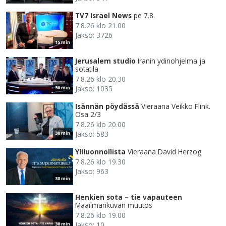
TV7 Israel News
pe 7.8.
7.8.26 klo 21.00
Jakso: 3726
15 min
Jerusalem studio
Iranin ydinohjelma ja
sotatila
7.8.26 klo 20.30
Jakso: 1035
30 min
Isännän pöydässä
Vieraana Veikko Flink.
Osa 2/3
7.8.26 klo 20.00
Jakso: 583
30 min
Yliluonnollista
Vieraana David Herzog
7.8.26 klo 19.30
Jakso: 963
30 min
Henkien sota – tie vapauteen
Maailmankuvan muutos
7.8.26 klo 19.00
Jakso: 10
30 min