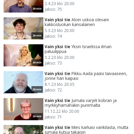
2.4.23 klo 20.00
Jakso: 75
30 min
Vain yksi tie
Aloin uskoa olevani
kakkosluokan kansalainen
5.3.23 klo 20.00
Jakso: 74
30 min
Vain yksi tie
Yksin Israelissa ilman
paluulippua
5.2.23 klo 20.00
Jakso: 73
30 min
Vain yksi tie
Pikku-Aada pääsi taivaaseen,
jonne hän kaipasi
8.1.23 klo 20.05
Jakso: 72
30 min
Vain yksi tie
Jumala varjeli kobran ja
myrkkyhämähäkin puremalta
11.12.22 klo 20.00
Jakso: 71
30 min
Vain yksi tie
Mies karkasi vankilasta, mutta
Jumala kutsui takaisin