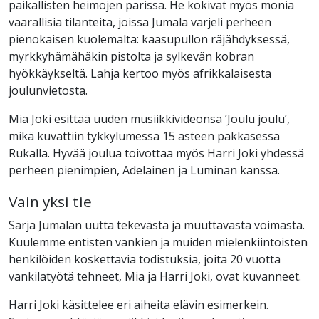
paikallisten heimojen parissa. He kokivat myös monia
vaarallisia tilanteita, joissa Jumala varjeli perheen
pienokaisen kuolemalta: kaasupullon räjähdyksessä,
myrkkyhämähäkin pistolta ja sylkevän kobran
hyökkäykseltä. Lahja kertoo myös afrikkalaisesta
joulunvietosta.
Mia Joki esittää uuden musiikkivideonsa ’Joulu joulu’,
mikä kuvattiin tykkylumessa 15 asteen pakkasessa
Rukalla. Hyvää joulua toivottaa myös Harri Joki yhdessä
perheen pienimpien, Adelainen ja Luminan kanssa.
Vain yksi tie
Sarja Jumalan uutta tekevästä ja muuttavasta voimasta.
Kuulemme entisten vankien ja muiden mielenkiintoisten
henkilöiden koskettavia todistuksia, joita 20 vuotta
vankilatyötä tehneet, Mia ja Harri Joki, ovat kuvanneet.
Harri Joki käsittelee eri aiheita elävin esimerkein.