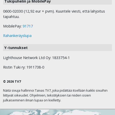
Tukipuhelin ja MobilePay
0600-02030 (12,92 eur + pvm). Kuuntele viesti, että lahjoitus
tapahtuu.
MobilePay:
91717
Rahankeräyslupa
Y-tunnukset
Lighthouse Network Ltd Oy: 1833754-1
Ristin Tuki ry: 1911738-0
© 2026 TV7
Näitä sivuja hallinnoi Taivas TV7, joka pidättää itsellään kaikki sivuihin
liittyvät oikeudet. Ohjelmien, tekstityksien tai niiden osien
julkaiseminen ilman lupaa on kielletty.