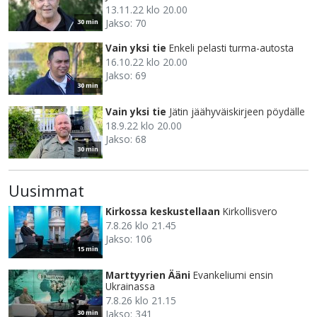
13.11.22 klo 20.00
Jakso: 70
30 min
Vain yksi tie
Enkeli pelasti turma-autosta
16.10.22 klo 20.00
Jakso: 69
30 min
Vain yksi tie
Jätin jäähyväiskirjeen pöydälle
18.9.22 klo 20.00
Jakso: 68
30 min
Uusimmat
Kirkossa keskustellaan
Kirkollisvero
7.8.26 klo 21.45
Jakso: 106
15 min
Marttyyrien Ääni
Evankeliumi ensin
Ukrainassa
7.8.26 klo 21.15
Jakso: 341
30 min