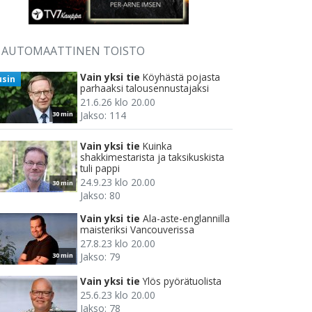
AUTOMAATTINEN TOISTO
Vain yksi tie
Köyhästä pojasta
usin
parhaaksi talousennustajaksi
21.6.26 klo 20.00
Jakso: 114
30 min
Vain yksi tie
Kuinka
shakkimestarista ja taksikuskista
tuli pappi
24.9.23 klo 20.00
30 min
Jakso: 80
Vain yksi tie
Ala-aste-englannilla
maisteriksi Vancouverissa
27.8.23 klo 20.00
Jakso: 79
30 min
Vain yksi tie
Ylös pyörätuolista
25.6.23 klo 20.00
Jakso: 78