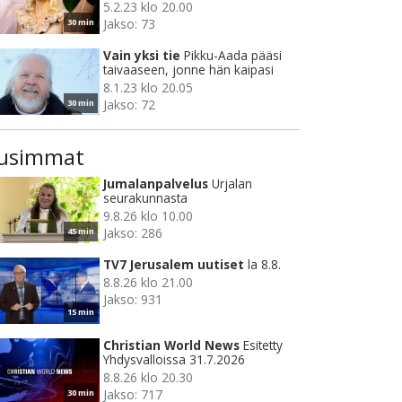
5.2.23 klo 20.00
Jakso: 73
30 min
Vain yksi tie
Pikku-Aada pääsi
taivaaseen, jonne hän kaipasi
8.1.23 klo 20.05
Jakso: 72
30 min
usimmat
Jumalanpalvelus
Urjalan
seurakunnasta
9.8.26 klo 10.00
Jakso: 286
45 min
TV7 Jerusalem uutiset
la 8.8.
8.8.26 klo 21.00
Jakso: 931
15 min
Christian World News
Esitetty
Yhdysvalloissa 31.7.2026
8.8.26 klo 20.30
Jakso: 717
30 min