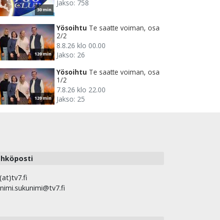
Jakso: 758
30 min
Yösoihtu
Te saatte voiman, osa
2/2
8.8.26 klo 00.00
Jakso: 26
120 min
Yösoihtu
Te saatte voiman, osa
1/2
7.8.26 klo 22.00
Jakso: 25
120 min
hköposti
(at)tv7.fi
nimi.sukunimi@tv7.fi