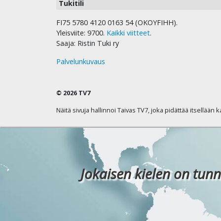
Tukitili
FI75 5780 4120 0163 54 (OKOYFIHH).
Yleisviite: 9700.
Kaikki viitteet
.
Saaja: Ristin Tuki ry
Palvelunkuvaus
© 2026 TV7
Näitä sivuja hallinnoi Taivas TV7, joka pidättää itsellään 
Jokaisen kielen on tunn