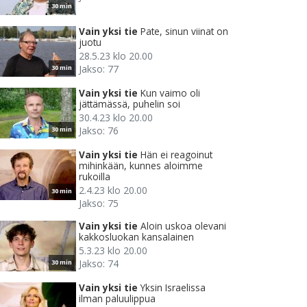
30 min
Vain yksi tie
Pate, sinun viinat on
juotu
28.5.23 klo 20.00
Jakso: 77
30 min
Vain yksi tie
Kun vaimo oli
jättämässä, puhelin soi
30.4.23 klo 20.00
Jakso: 76
30 min
Vain yksi tie
Hän ei reagoinut
mihinkään, kunnes aloimme
rukoilla
2.4.23 klo 20.00
30 min
Jakso: 75
Vain yksi tie
Aloin uskoa olevani
kakkosluokan kansalainen
5.3.23 klo 20.00
Jakso: 74
30 min
Vain yksi tie
Yksin Israelissa
ilman paluulippua