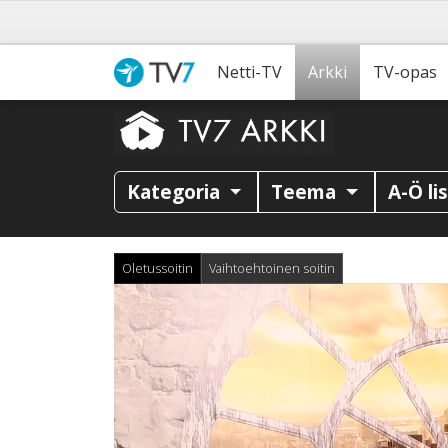
Netti-TV
Arkki
TV-opas
Kategoria
Teema
A-Ö li
Oletussoitin
Vaihtoehtoinen soitin