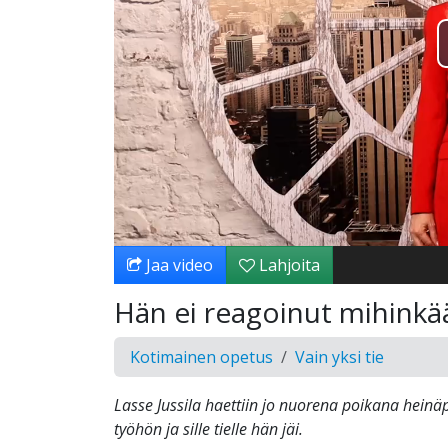
Jaa video
Lahjoita
Hän ei reagoinut mihinkä
Kotimainen opetus
Vain yksi tie
Lasse Jussila haettiin jo nuorena poikana heinäp
työhön ja sille tielle hän jäi.