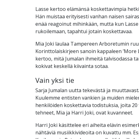
Lasse kertoo elämänsä koskettavimpia hetki
Hän muistaa erityisesti vanhan naisen sairas
enää reagoinut mihinkään, mutta kun Lasse 
rukoilemaan, tapahtui jotain koskettavaa.
Mia Joki laulaa Tampereen Arboretumin ru
Korinttolaiskirjeen sanoin kappaleen ’More 
kertoo, mitä Jumalan ihmeitä talvisodassa tai
kokivat keskellä kiivainta sotaa.
Vain yksi tie
Sarja Jumalan uutta tekevästä ja muuttavast
Kuulemme entisten vankien ja muiden mielen
henkilöiden koskettavia todistuksia, joita 20
tehneet, Mia ja Harri Joki, ovat kuvanneet.
Harri Joki käsittelee eri aiheita elävin esimer
nähtäviä musiikkivideoita on kuvattu mm. Esp