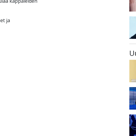
aulaa kappaleiden
et ja
U