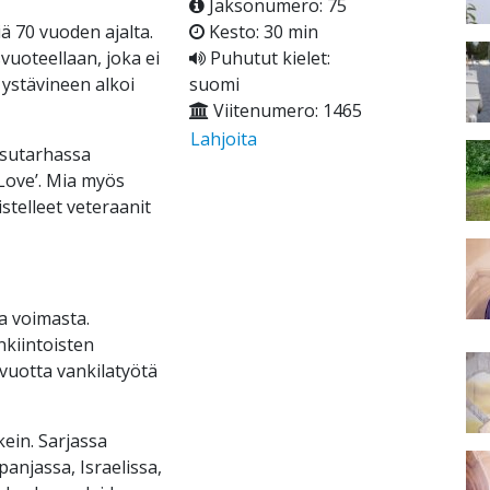
Jaksonumero: 75
ä 70 vuoden ajalta.
Kesto: 30 min
vuoteellaan, joka ei
Puhutut kielet:
ystävineen alkoi
suomi
Viitenumero: 1465
Lahjoita
usutarhassa
Love’. Mia myös
stelleet veteraanit
a voimasta.
kiintoisten
 vuotta vankilatyötä
kein. Sarjassa
anjassa, Israelissa,