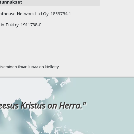
tunnukset
hthouse Network Ltd Oy: 1833754-1
tin Tuki ry: 1911738-0
kaiseminen ilman lupaa on kielletty.
eesus Kristus on Herra."