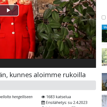
Toista
Video
U
än, kunnes aloimme rukoilla
ellolta hengelliseen
1683 katselua
Ensilähetys: su 2.4.2023