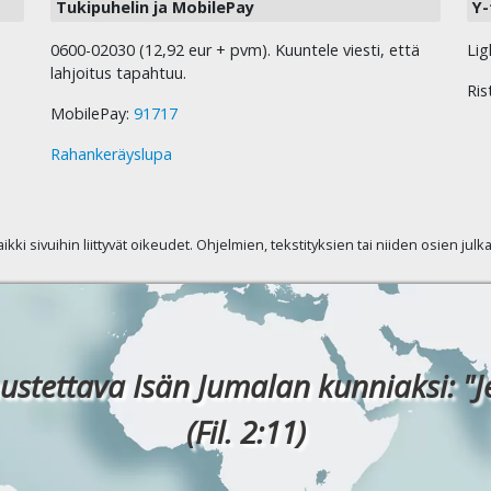
Tukipuhelin ja MobilePay
Y-
0600-02030 (12,92 eur + pvm). Kuuntele viesti, että
Lig
lahjoitus tapahtuu.
Ris
MobilePay:
91717
Rahankeräyslupa
kaikki sivuihin liittyvät oikeudet. Ohjelmien, tekstityksien tai niiden osien jul
ustettava Isän Jumalan kunniaksi: "J
(Fil. 2:11)