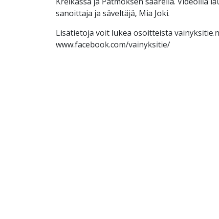
Kreikassa ja Patmoksen saarella. Videoilla l
sanoittaja ja säveltäjä, Mia Joki.
Lisätietoja voit lukea osoitteista vainyksitie.n
www.facebook.com/vainyksitie/