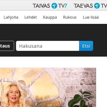
Lahjoita
Lehdet
Kauppa
Rukous
Lue lisää
staus
Etsi