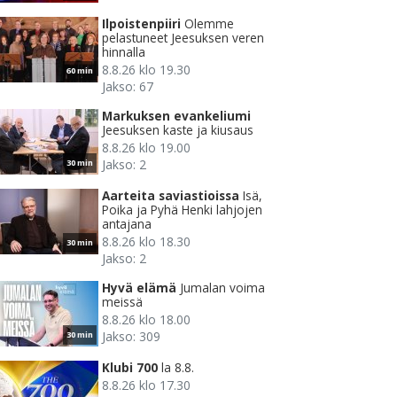
Ilpoistenpiiri
Olemme
pelastuneet Jeesuksen veren
hinnalla
8.8.26 klo 19.30
60 min
Jakso: 67
Markuksen evankeliumi
Jeesuksen kaste ja kiusaus
8.8.26 klo 19.00
Jakso: 2
30 min
Aarteita saviastioissa
Isä,
Poika ja Pyhä Henki lahjojen
antajana
8.8.26 klo 18.30
30 min
Jakso: 2
Hyvä elämä
Jumalan voima
meissä
8.8.26 klo 18.00
Jakso: 309
30 min
Klubi 700
la 8.8.
8.8.26 klo 17.30