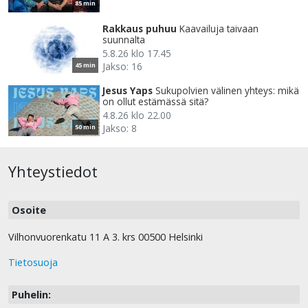
85 min
Rakkaus puhuu
Kaavailuja taivaan
suunnalta
5.8.26 klo 17.45
Jakso: 16
45 min
Jesus Yaps
Sukupolvien välinen yhteys: mikä
on ollut estämässä sitä?
4.8.26 klo 22.00
Jakso: 8
50 min
Yhteystiedot
Osoite
Vilhonvuorenkatu 11 A 3. krs 00500 Helsinki
Tietosuoja
Puhelin: