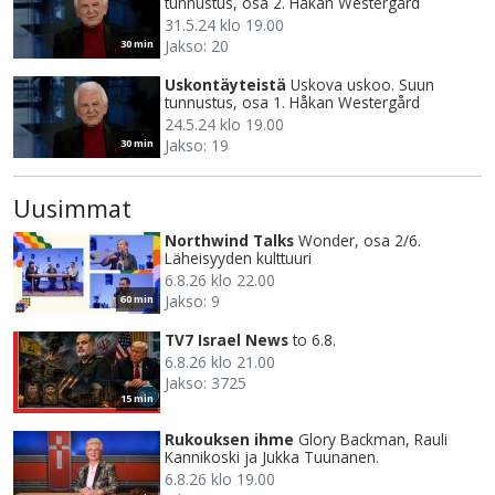
tunnustus, osa 2. Håkan Westergård
31.5.24 klo 19.00
Jakso: 20
30 min
Uskontäyteistä
Uskova uskoo. Suun
tunnustus, osa 1. Håkan Westergård
24.5.24 klo 19.00
Jakso: 19
30 min
Uusimmat
Northwind Talks
Wonder, osa 2/6.
Läheisyyden kulttuuri
6.8.26 klo 22.00
Jakso: 9
60 min
TV7 Israel News
to 6.8.
6.8.26 klo 21.00
Jakso: 3725
15 min
Rukouksen ihme
Glory Backman, Rauli
Kannikoski ja Jukka Tuunanen.
6.8.26 klo 19.00