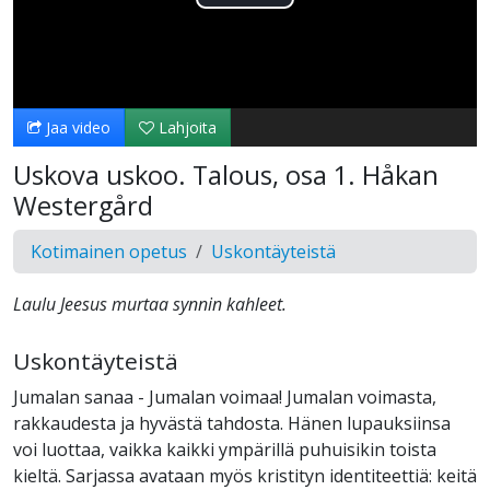
Toista
Video
Jaa video
Lahjoita
Uskova uskoo. Talous, osa 1. Håkan
Westergård
Kotimainen opetus
Uskontäyteistä
Laulu Jeesus murtaa synnin kahleet.
Uskontäyteistä
Jumalan sanaa - Jumalan voimaa! Jumalan voimasta,
rakkaudesta ja hyvästä tahdosta. Hänen lupauksiinsa
voi luottaa, vaikka kaikki ympärillä puhuisikin toista
kieltä. Sarjassa avataan myös kristityn identiteettiä: keitä