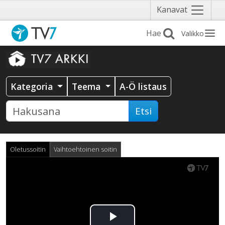
Näytä
Kanavat
valikko
Valikko
Kategoria
Teema
A-Ö listaus
Etsi
Oletussoitin
Vaihtoehtoinen soitin