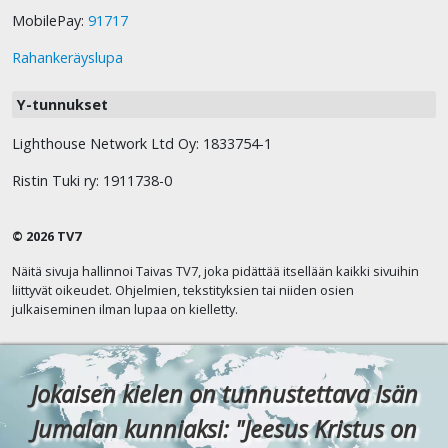
MobilePay:
91717
Rahankeräyslupa
Y-tunnukset
Lighthouse Network Ltd Oy: 1833754-1
Ristin Tuki ry: 1911738-0
© 2026 TV7
Näitä sivuja hallinnoi Taivas TV7, joka pidättää itsellään kaikki sivuihin
liittyvät oikeudet. Ohjelmien, tekstityksien tai niiden osien
julkaiseminen ilman lupaa on kielletty.
Jokaisen kielen on tunnustettava Isän
Jumalan kunniaksi: "Jeesus Kristus on