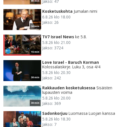
Jakso: 47
90 min
Kosketuskohta
Jumalan nimi
6.8.26 klo 18.00
Jakso: 26
30 min
TV7 Israel News
ke 5.8.
5.8.26 klo 21.00
Jakso: 3724
15 min
Love Israel - Baruch Korman
Kolossalaiskirje. Luku 3, osa 4/4
5.8.26 klo 20.30
Jakso: 242
30 min
Rakkauden kosketuksessa
Sisäisten
lupausten voima
5.8.26 klo 20.00
Jakso: 369
30 min
Sadonkorjuu
Luomassa Luojan kanssa
5.8.26 klo 18.30
Jakso: 7