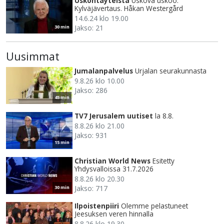
Uskontäyteistä
Uskova uskoo.
Kylväjävertaus. Håkan Westergård
14.6.24 klo 19.00
Jakso: 21
30 min
Uusimmat
Jumalanpalvelus
Urjalan seurakunnasta
9.8.26 klo 10.00
Jakso: 286
45 min
TV7 Jerusalem uutiset
la 8.8.
8.8.26 klo 21.00
Jakso: 931
15 min
Christian World News
Esitetty
Yhdysvalloissa 31.7.2026
8.8.26 klo 20.30
Jakso: 717
30 min
Ilpoistenpiiri
Olemme pelastuneet
Jeesuksen veren hinnalla
8.8.26 klo 19.30