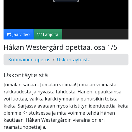
Toista
Video
Jaa video
Lahjoita
Håkan Westergård opettaa, osa 1/5
Kotimainen opetus
Uskontäyteistä
Uskontäyteistä
Jumalan sanaa - Jumalan voimaa! Jumalan voimasta,
rakkaudesta ja hyvästä tahdosta. Hänen lupauksiinsa
voi luottaa, vaikka kaikki ympärillä puhuisikin toista
kieltä. Sarjassa avataan myös kristityn identiteettiä: keitä
olemme Kristuksessa ja mitä voimme tehdä Hänen
kauttaan. Håkan Westergårdin vieraina on eri
raamatunopettajia.