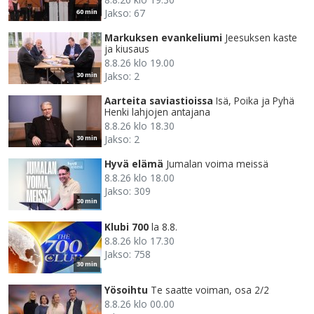
Jakso: 67
60 min
Markuksen evankeliumi
Jeesuksen kaste
ja kiusaus
8.8.26 klo 19.00
Jakso: 2
30 min
Aarteita saviastioissa
Isä, Poika ja Pyhä
Henki lahjojen antajana
8.8.26 klo 18.30
Jakso: 2
30 min
Hyvä elämä
Jumalan voima meissä
8.8.26 klo 18.00
Jakso: 309
30 min
Klubi 700
la 8.8.
8.8.26 klo 17.30
Jakso: 758
30 min
Yösoihtu
Te saatte voiman, osa 2/2
8.8.26 klo 00.00