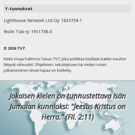
Y-tunnukset
Lighthouse Network Ltd Oy: 1833754-1
Ristin Tuki ry: 1911738-0
© 2026 TV7
Näitä sivuja hallinnoi Taivas TV7, joka pidättää itsellään kaikki sivuihin
liittyvät oikeudet. Ohjelmien, tekstityksien tai niiden osien
julkaiseminen ilman lupaa on kielletty.
Jokaisen kielen on tunnustettava Isän
Jumalan kunniaksi: "Jeesus Kristus on
Herra." (Fil. 2:11)