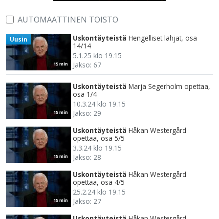
AUTOMAATTINEN TOISTO
Uskontäyteistä
Hengelliset lahjat, osa
Uusin
14/14
5.1.25 klo 19.15
Jakso: 67
15 min
Uskontäyteistä
Marja Segerholm opettaa,
osa 1/4
10.3.24 klo 19.15
Jakso: 29
15 min
Uskontäyteistä
Håkan Westergård
opettaa, osa 5/5
3.3.24 klo 19.15
Jakso: 28
15 min
Uskontäyteistä
Håkan Westergård
opettaa, osa 4/5
25.2.24 klo 19.15
Jakso: 27
15 min
Uskontäyteistä
Håkan Westergård