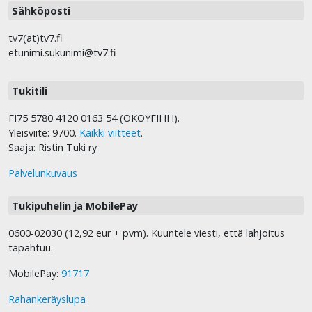
Sähköposti
tv7(at)tv7.fi
etunimi.sukunimi@tv7.fi
Tukitili
FI75 5780 4120 0163 54 (OKOYFIHH).
Yleisviite: 9700.
Kaikki viitteet
.
Saaja: Ristin Tuki ry
Palvelunkuvaus
Tukipuhelin ja MobilePay
0600-02030 (12,92 eur + pvm). Kuuntele viesti, että lahjoitus
tapahtuu.
MobilePay:
91717
Rahankeräyslupa