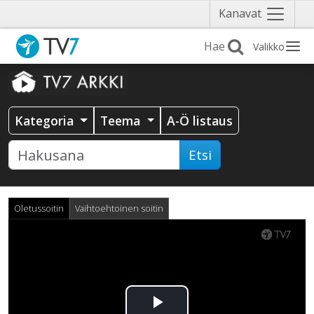
Näytä
Kanavat
valikko
Valikko
Kategoria
Teema
A-Ö listaus
Etsi
Oletussoitin
Vaihtoehtoinen soitin