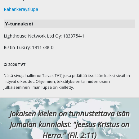
Rahankeräyslupa
Y-tunnukset
Lighthouse Network Ltd Oy: 1833754-1
Ristin Tuki ry: 1911738-0
© 2026 TV7
Näitä sivuja hallinnoi Taivas TV7, joka pidättää itsellään kaikki sivuihin
liittyvät oikeudet. Ohjelmien, tekstityksien tai niiden osien
julkaiseminen ilman lupaa on kielletty.
Jokaisen kielen on tunnustettava Isän
Jumalan kunniaksi: "Jeesus Kristus on
Herra." (Fil. 2:11)