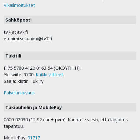
Vikailmoitukset
Sähköposti
tv7(at)tv7.fi
etunimi.sukunimi@tv7.fi
Tukitili
FI75 5780 4120 0163 54 (OKOYFIHH).
Yleisviite: 9700.
Kaikki viitteet
.
Saaja: Ristin Tuki ry
Palvelunkuvaus
Tukipuhelin ja MobilePay
0600-02030 (12,92 eur + pvm). Kuuntele viesti, että lahjoitus
tapahtuu.
MobilePay:
91717