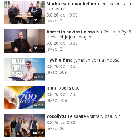
Markuksen evankeliumi
Jeesuksen kaste
ja kiusaus
8.8.26 klo 19.00
Jakso: 2
30 min
Aarteita saviastioissa
Isä, Poika ja Pyhä
Henki lahjojen antajana
8.8.26 klo 18.30
Jakso: 2
30 min
Hyvä elämä
Jumalan voima meissä
8.8.26 klo 18.00
Jakso: 309
30 min
Klubi 700
la 8.8.
8.8.26 klo 17.30
Jakso: 758
30 min
Yösoihtu
Te saatte voiman, osa 2/2
8.8.26 klo 00.00
Jakso: 26
120 min