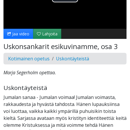
Toista
Video
Jaa video
Lahjoita
Uskonsankarit esikuvinamme, osa 3
Kotimainen opetus
Uskontäyteistä
Marja Segerholm opettaa.
Uskontäyteistä
Jumalan sanaa - Jumalan voimaa! Jumalan voimasta,
rakkaudesta ja hyvästä tahdosta. Hänen lupauksiinsa
voi luottaa, vaikka kaikki ympärillä puhuisikin toista
kieltä. Sarjassa avataan myös kristityn identiteettiä: keitä
olemme Kristuksessa ja mitä voimme tehdä Hänen