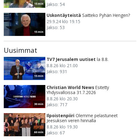
Jakso: 54
15 min
Uskontäyteistä
Saitteko Pyhän Hengen?
29.9.24 klo 19.15
Jakso: 53
15 min
Uusimmat
TV7 Jerusalem uutiset
la 8.8.
8.8.26 klo 21.00
Jakso: 931
15 min
Christian World News
Esitetty
Yhdysvalloissa 31.7.2026
8.8.26 klo 20.30
Jakso: 717
30 min
Ilpoistenpiiri
Olemme pelastuneet
Jeesuksen veren hinnalla
8.8.26 klo 19.30
Jakso: 67
60 min