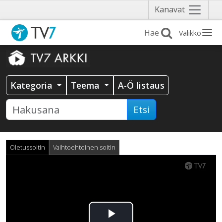
Näytä
Kanavat
valikko
Valikko
Kategoria
Teema
A-Ö listaus
Etsi
Oletussoitin
Vaihtoehtoinen soitin