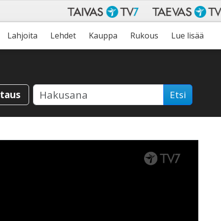
Lahjoita
Lehdet
Kauppa
Rukous
Lue lisää
staus
Etsi