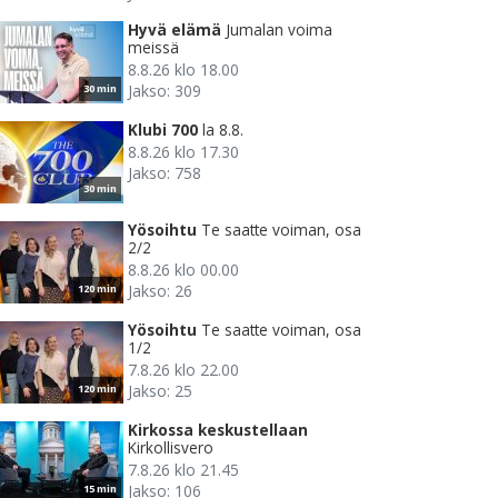
Hyvä elämä
Jumalan voima
meissä
8.8.26 klo 18.00
Jakso: 309
30 min
Klubi 700
la 8.8.
8.8.26 klo 17.30
Jakso: 758
30 min
Yösoihtu
Te saatte voiman, osa
2/2
8.8.26 klo 00.00
Jakso: 26
120 min
Yösoihtu
Te saatte voiman, osa
1/2
7.8.26 klo 22.00
Jakso: 25
120 min
Kirkossa keskustellaan
Kirkollisvero
7.8.26 klo 21.45
Jakso: 106
15 min