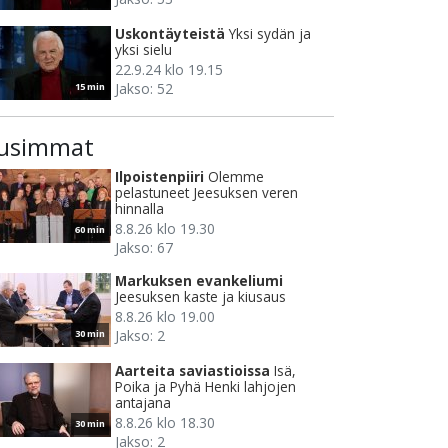
Uskontäyteistä
Yksi sydän ja
yksi sielu
22.9.24 klo 19.15
Jakso: 52
15 min
usimmat
Ilpoistenpiiri
Olemme
pelastuneet Jeesuksen veren
hinnalla
8.8.26 klo 19.30
60 min
Jakso: 67
Markuksen evankeliumi
Jeesuksen kaste ja kiusaus
8.8.26 klo 19.00
Jakso: 2
30 min
Aarteita saviastioissa
Isä,
Poika ja Pyhä Henki lahjojen
antajana
8.8.26 klo 18.30
30 min
Jakso: 2