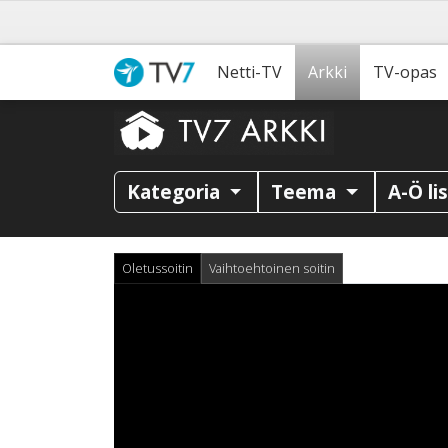
Netti-TV
Arkki
TV-opas
Kategoria
Teema
A-Ö li
Oletussoitin
Vaihtoehtoinen soitin