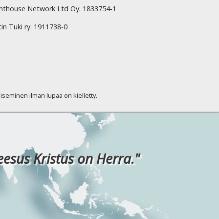
hthouse Network Ltd Oy: 1833754-1
tin Tuki ry: 1911738-0
kaiseminen ilman lupaa on kielletty.
eesus Kristus on Herra."