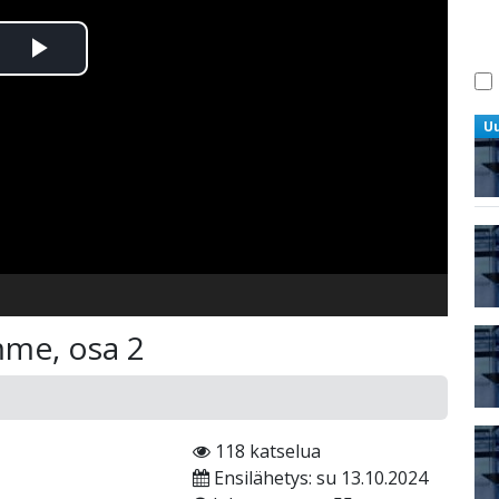
Toista
Video
U
mme, osa 2
118 katselua
Ensilähetys: su 13.10.2024