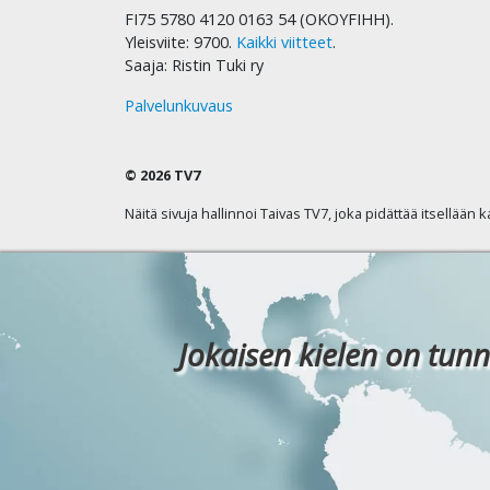
FI75 5780 4120 0163 54 (OKOYFIHH).
Yleisviite: 9700.
Kaikki viitteet
.
Saaja: Ristin Tuki ry
Palvelunkuvaus
© 2026 TV7
Näitä sivuja hallinnoi Taivas TV7, joka pidättää itsellään 
Jokaisen kielen on tunn