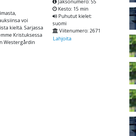
Jaksonumero: 55
Kesto: 15 min
imasta,
Puhutut kielet:
uksiinsa voi
suomi
sta kieltä. Sarjassa
Viitenumero: 2671
olemme Kristuksessa
Lahjoita
an Westergårdin