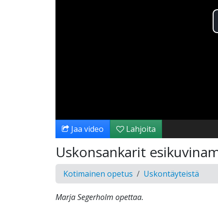
Jaa video
Lahjoita
Uskonsankarit esikuvina
Kotimainen opetus
Uskontäyteistä
Marja Segerholm opettaa.