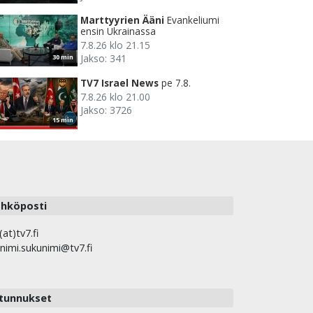
Marttyyrien Ääni
Evankeliumi
ensin Ukrainassa
7.8.26 klo 21.15
Jakso: 341
30 min
TV7 Israel News
pe 7.8.
7.8.26 klo 21.00
Jakso: 3726
15 min
hköposti
(at)tv7.fi
nimi.sukunimi@tv7.fi
tunnukset