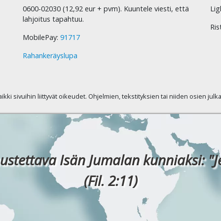
0600-02030 (12,92 eur + pvm). Kuuntele viesti, että
Lig
lahjoitus tapahtuu.
Ris
MobilePay:
91717
Rahankeräyslupa
kaikki sivuihin liittyvät oikeudet. Ohjelmien, tekstityksien tai niiden osien jul
ustettava Isän Jumalan kunniaksi: "J
(Fil. 2:11)