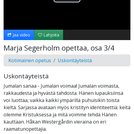
Toista
Video
Jaa video
Lahjoita
Marja Segerholm opettaa, osa 3/4
Kotimainen opetus
Uskontäyteistä
Uskontäyteistä
Jumalan sanaa - Jumalan voimaa! Jumalan voimasta,
rakkaudesta ja hyvästä tahdosta. Hänen lupauksiinsa
voi luottaa, vaikka kaikki ympärillä puhuisikin toista
kieltä. Sarjassa avataan myös kristityn identiteettiä: keitä
olemme Kristuksessa ja mitä voimme tehdä Hänen
kauttaan. Håkan Westergårdin vieraina on eri
raamatunopettajia.