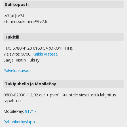
Sähköposti
tv7(at)tv7.fi
etunimi.sukunimi@tv7.fi
Tukitili
FI75 5780 4120 0163 54 (OKOYFIHH).
Yleisviite: 9700.
Kaikki viitteet
.
Saaja: Ristin Tuki ry
Palvelunkuvaus
Tukipuhelin ja MobilePay
0600-02030 (12,92 eur + pvm). Kuuntele viesti, että lahjoitus
tapahtuu.
MobilePay:
91717
Rahankeräyslupa