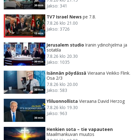
Jakso: 341
30 min
TV7 Israel News
pe 7.8.
7.8.26 klo 21.00
Jakso: 3726
15 min
Jerusalem studio
Iranin ydinohjelma ja
sotatila
7.8.26 klo 20.30
Jakso: 1035
30 min
Isännän pöydässä
Vieraana Veikko Flink.
Osa 2/3
7.8.26 klo 20.00
Jakso: 583
30 min
Yliluonnollista
Vieraana David Herzog
7.8.26 klo 19.30
Jakso: 963
30 min
Henkien sota – tie vapauteen
Maailmankuvan muutos