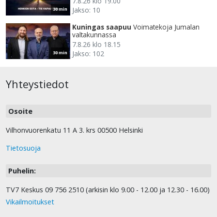
7.8.26 klo 19.00
Jakso: 10
30 min
Kuningas saapuu
Voimatekoja Jumalan
valtakunnassa
7.8.26 klo 18.15
Jakso: 102
30 min
Yhteystiedot
Osoite
Vilhonvuorenkatu 11 A 3. krs 00500 Helsinki
Tietosuoja
Puhelin:
TV7 Keskus 09 756 2510 (arkisin klo 9.00 - 12.00 ja 12.30 - 16.00)
Vikailmoitukset