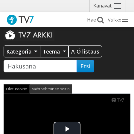
Näytä
Kanavat
valikko
Valikko
Kategoria
Teema
A-Ö listaus
Etsi
Oletussoitin
Vaihtoehtoinen soitin