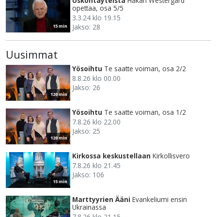
Uskontäyteistä
Håkan Westergård
opettaa, osa 5/5
3.3.24 klo 19.15
Jakso: 28
15 min
Uusimmat
Yösoihtu
Te saatte voiman, osa 2/2
8.8.26 klo 00.00
Jakso: 26
120 min
Yösoihtu
Te saatte voiman, osa 1/2
7.8.26 klo 22.00
Jakso: 25
120 min
Kirkossa keskustellaan
Kirkollisvero
7.8.26 klo 21.45
Jakso: 106
15 min
Marttyyrien Ääni
Evankeliumi ensin
Ukrainassa
7.8.26 klo 21.15