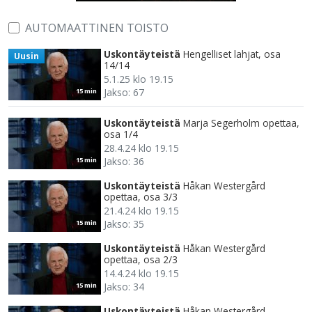
AUTOMAATTINEN TOISTO
Uskontäyteistä
Hengelliset lahjat, osa
Uusin
14/14
5.1.25 klo 19.15
Jakso: 67
15 min
Uskontäyteistä
Marja Segerholm opettaa,
osa 1/4
28.4.24 klo 19.15
Jakso: 36
15 min
Uskontäyteistä
Håkan Westergård
opettaa, osa 3/3
21.4.24 klo 19.15
Jakso: 35
15 min
Uskontäyteistä
Håkan Westergård
opettaa, osa 2/3
14.4.24 klo 19.15
Jakso: 34
15 min
Uskontäyteistä
Håkan Westergård