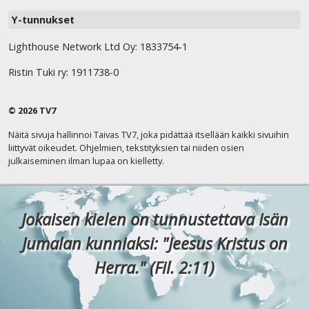
Y-tunnukset
Lighthouse Network Ltd Oy: 1833754-1
Ristin Tuki ry: 1911738-0
© 2026 TV7
Näitä sivuja hallinnoi Taivas TV7, joka pidättää itsellään kaikki sivuihin
liittyvät oikeudet. Ohjelmien, tekstityksien tai niiden osien
julkaiseminen ilman lupaa on kielletty.
Jokaisen kielen on tunnustettava Isän
Jumalan kunniaksi: "Jeesus Kristus on
Herra." (Fil. 2:11)