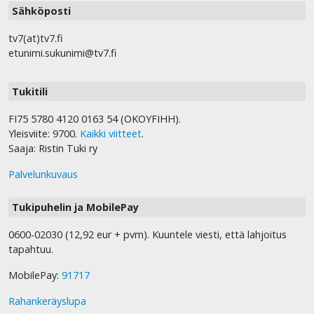
Sähköposti
tv7(at)tv7.fi
etunimi.sukunimi@tv7.fi
Tukitili
FI75 5780 4120 0163 54 (OKOYFIHH).
Yleisviite: 9700.
Kaikki viitteet
.
Saaja: Ristin Tuki ry
Palvelunkuvaus
Tukipuhelin ja MobilePay
0600-02030 (12,92 eur + pvm). Kuuntele viesti, että lahjoitus
tapahtuu.
MobilePay:
91717
Rahankeräyslupa