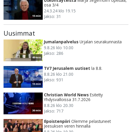
Uskontäyteistä
Marja Segerholm opettaa,
osa 3/4
24.3.24 klo 19.15
Jakso: 31
15 min
Uusimmat
Jumalanpalvelus
Urjalan seurakunnasta
9.8.26 klo 10.00
Jakso: 286
45 min
TV7 Jerusalem uutiset
la 8.8.
8.8.26 klo 21.00
Jakso: 931
15 min
Christian World News
Esitetty
Yhdysvalloissa 31.7.2026
8.8.26 klo 20.30
Jakso: 717
30 min
Ilpoistenpiiri
Olemme pelastuneet
Jeesuksen veren hinnalla
8.8.26 klo 19.30