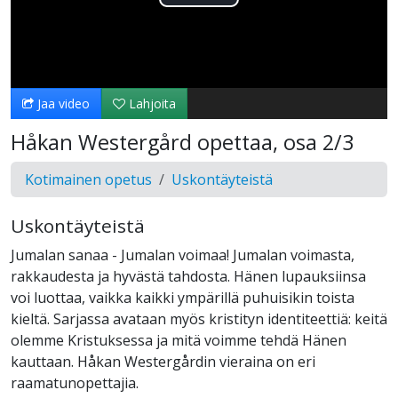
Toista
Video
Jaa video
Lahjoita
Håkan Westergård opettaa, osa 2/3
Kotimainen opetus
Uskontäyteistä
Uskontäyteistä
Jumalan sanaa - Jumalan voimaa! Jumalan voimasta,
rakkaudesta ja hyvästä tahdosta. Hänen lupauksiinsa
voi luottaa, vaikka kaikki ympärillä puhuisikin toista
kieltä. Sarjassa avataan myös kristityn identiteettiä: keitä
olemme Kristuksessa ja mitä voimme tehdä Hänen
kauttaan. Håkan Westergårdin vieraina on eri
raamatunopettajia.