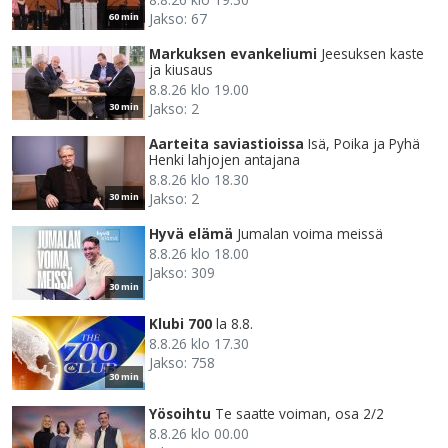
Jakso: 67
60 min
Markuksen evankeliumi
Jeesuksen kaste
ja kiusaus
8.8.26 klo 19.00
Jakso: 2
30 min
Aarteita saviastioissa
Isä, Poika ja Pyhä
Henki lahjojen antajana
8.8.26 klo 18.30
Jakso: 2
30 min
Hyvä elämä
Jumalan voima meissä
8.8.26 klo 18.00
Jakso: 309
30 min
Klubi 700
la 8.8.
8.8.26 klo 17.30
Jakso: 758
30 min
Yösoihtu
Te saatte voiman, osa 2/2
8.8.26 klo 00.00