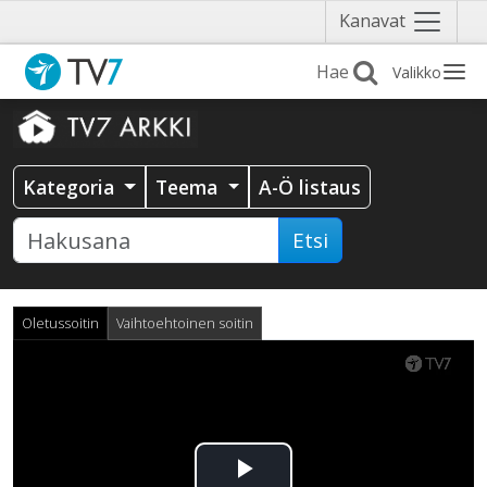
Näytä
Kanavat
valikko
Valikko
Kategoria
Teema
A-Ö listaus
Etsi
Oletussoitin
Vaihtoehtoinen soitin