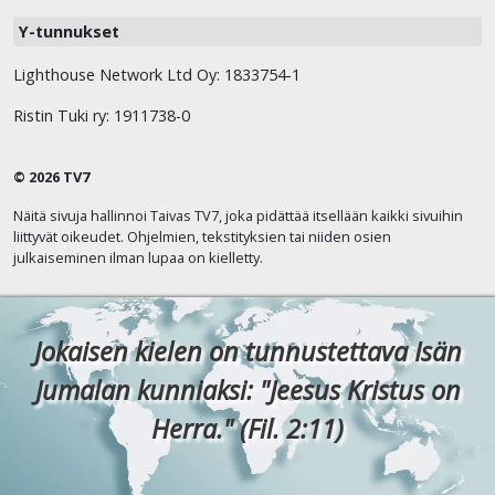
Y-tunnukset
Lighthouse Network Ltd Oy: 1833754-1
Ristin Tuki ry: 1911738-0
© 2026 TV7
Näitä sivuja hallinnoi Taivas TV7, joka pidättää itsellään kaikki sivuihin
liittyvät oikeudet. Ohjelmien, tekstityksien tai niiden osien
julkaiseminen ilman lupaa on kielletty.
Jokaisen kielen on tunnustettava Isän
Jumalan kunniaksi: "Jeesus Kristus on
Herra." (Fil. 2:11)