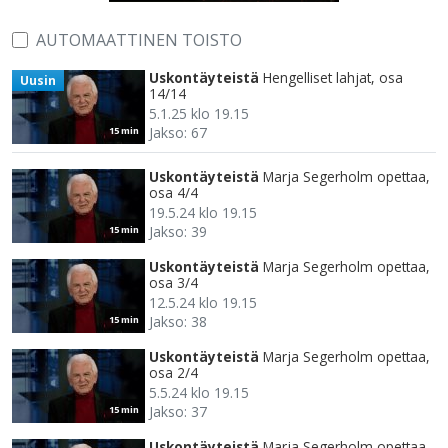
AUTOMAATTINEN TOISTO
Uskontäyteistä
Hengelliset lahjat, osa
Uusin
14/14
5.1.25 klo 19.15
Jakso: 67
15 min
Uskontäyteistä
Marja Segerholm opettaa,
osa 4/4
19.5.24 klo 19.15
Jakso: 39
15 min
Uskontäyteistä
Marja Segerholm opettaa,
osa 3/4
12.5.24 klo 19.15
Jakso: 38
15 min
Uskontäyteistä
Marja Segerholm opettaa,
osa 2/4
5.5.24 klo 19.15
Jakso: 37
15 min
Uskontäyteistä
Marja Segerholm opettaa,