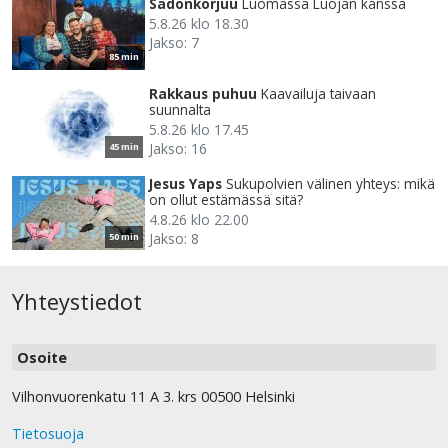
Sadonkorjuu
Luomassa Luojan kanssa
5.8.26 klo 18.30
Jakso: 7
85 min
Rakkaus puhuu
Kaavailuja taivaan
suunnalta
5.8.26 klo 17.45
Jakso: 16
45 min
Jesus Yaps
Sukupolvien välinen yhteys: mikä
on ollut estämässä sitä?
4.8.26 klo 22.00
Jakso: 8
50 min
Yhteystiedot
Osoite
Vilhonvuorenkatu 11 A 3. krs 00500 Helsinki
Tietosuoja