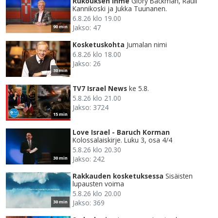
Rukouksen ihme
Glory Backman, Rauli
Kannikoski ja Jukka Tuunanen.
6.8.26 klo 19.00
Jakso: 47
90 min
Kosketuskohta
Jumalan nimi
6.8.26 klo 18.00
Jakso: 26
30 min
TV7 Israel News
ke 5.8.
5.8.26 klo 21.00
Jakso: 3724
15 min
Love Israel - Baruch Korman
Kolossalaiskirje. Luku 3, osa 4/4
5.8.26 klo 20.30
Jakso: 242
30 min
Rakkauden kosketuksessa
Sisäisten
lupausten voima
5.8.26 klo 20.00
Jakso: 369
30 min