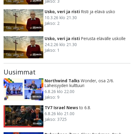
Jakso: 3
25 min
Usko, veri ja risti
Risti ja elävä usko
10.3.26 klo 21.30
Jakso: 2
25 min
Usko, veri ja risti
Perusta elävälle uskolle
24.2.26 klo 21.30
Jakso: 1
25 min
Uusimmat
Northwind Talks
Wonder, osa 2/6.
Läheisyyden kulttuuri
6.8.26 klo 22.00
Jakso: 9
60 min
TV7 Israel News
to 6.8.
6.8.26 klo 21.00
Jakso: 3725
15 min