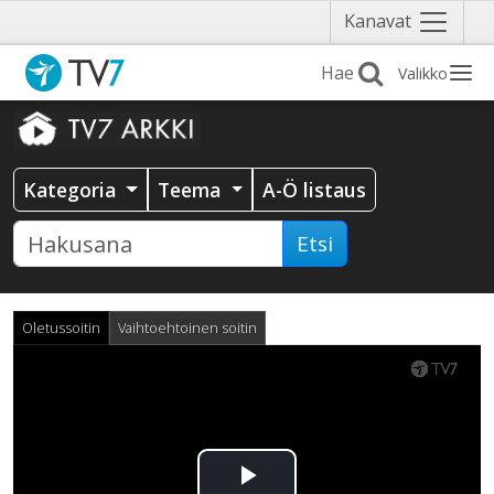
Näytä
Kanavat
valikko
Valikko
Kategoria
Teema
A-Ö listaus
Etsi
Oletussoitin
Vaihtoehtoinen soitin