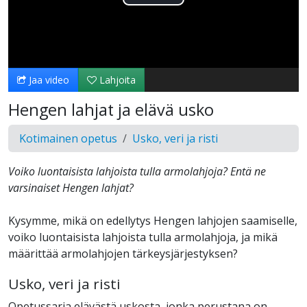
Toista
Video
Jaa video
Lahjoita
Hengen lahjat ja elävä usko
Kotimainen opetus
Usko, veri ja risti
Voiko luontaisista lahjoista tulla armolahjoja? Entä ne
varsinaiset Hengen lahjat?
Kysymme, mikä on edellytys Hengen lahjojen saamiselle,
voiko luontaisista lahjoista tulla armolahjoja, ja mikä
määrittää armolahjojen tärkeysjärjestyksen?
Usko, veri ja risti
Opetussarja elävästä uskosta, jonka perustana on