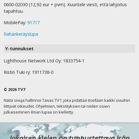
0600-02030 (12,92 eur + pvm). Kuuntele viesti, että lahjoitus
tapahtuu.
MobilePay:
91717
Rahankeräyslupa
Y-tunnukset
Lighthouse Network Ltd Oy: 1833754-1
Ristin Tuki ry: 1911738-0
© 2026 TV7
Näitä sivuja hallinnoi Taivas TV7, joka pidättää itsellään kaikki sivuihin
liittyvät oikeudet. Ohjelmien, tekstityksien tai niiden osien
julkaiseminen ilman lupaa on kielletty.
Jokaisen kielen on tunnustettava Isän