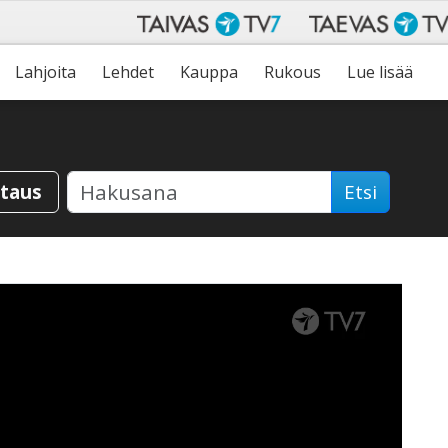
Lahjoita
Lehdet
Kauppa
Rukous
Lue lisää
staus
Etsi