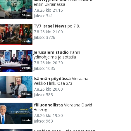
ensin Ukrainassa
7.8.26 klo 21.15
Jakso: 341
30 min
TV7 Israel News
pe 7.8.
7.8.26 klo 21.00
Jakso: 3726
15 min
Jerusalem studio
Iranin
ydinohjelma ja sotatila
7.8.26 klo 20.30
Jakso: 1035
30 min
Isännän pöydässä
Vieraana
Veikko Flink. Osa 2/3
7.8.26 klo 20.00
Jakso: 583
30 min
Yliluonnollista
Vieraana David
Herzog
7.8.26 klo 19.30
Jakso: 963
30 min