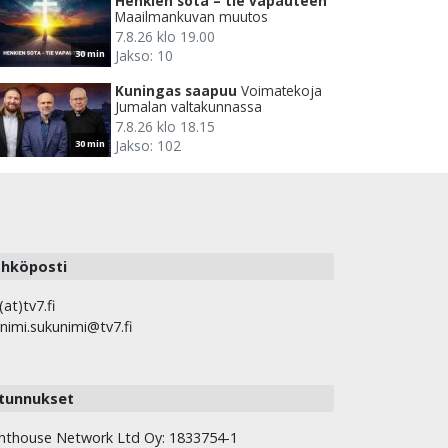
Henkien sota – tie vapauteen
Maailmankuvan muutos
7.8.26 klo 19.00
Jakso: 10
30 min
Kuningas saapuu
Voimatekoja
Jumalan valtakunnassa
7.8.26 klo 18.15
Jakso: 102
30 min
hköposti
(at)tv7.fi
nimi.sukunimi@tv7.fi
tunnukset
hthouse Network Ltd Oy: 1833754-1