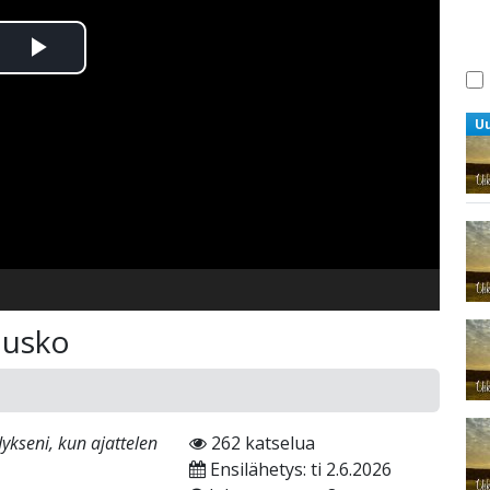
Toista
Video
U
 usko
ykseni, kun ajattelen
262 katselua
Ensilähetys: ti 2.6.2026