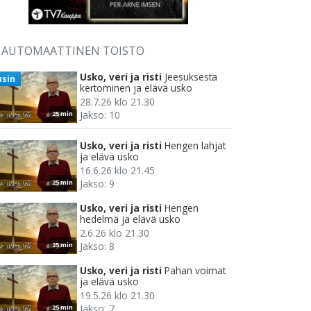
AUTOMAATTINEN TOISTO
Usko, veri ja risti
Jeesuksesta
usin
kertominen ja elävä usko
28.7.26 klo 21.30
Jakso: 10
25 min
Usko, veri ja risti
Hengen lahjat
ja elävä usko
16.6.26 klo 21.45
Jakso: 9
25 min
Usko, veri ja risti
Hengen
hedelmä ja elävä usko
2.6.26 klo 21.30
Jakso: 8
25 min
Usko, veri ja risti
Pahan voimat
ja elävä usko
19.5.26 klo 21.30
Jakso: 7
25 min