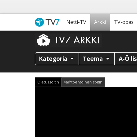
Netti-TV
Arkki
TV-opas
Kategoria
Teema
A-Ö li
Oletussoitin
Vaihtoehtoinen soitin