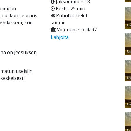
Jaksonumero: 8
 meidän
Kesto: 25 min
n uskon seuraus.
Puhutut kielet:
rehdykseni, kun
suomi
Viitenumero: 4297
Lahjoita
ana on Jeesuksen
amatun useisiin
ikeskeisesti.