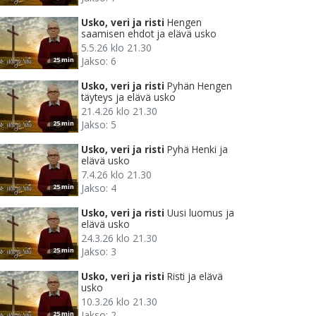
Usko, veri ja risti
Hengen
saamisen ehdot ja elävä usko
5.5.26 klo 21.30
Jakso: 6
25 min
Usko, veri ja risti
Pyhän Hengen
täyteys ja elävä usko
21.4.26 klo 21.30
Jakso: 5
25 min
Usko, veri ja risti
Pyhä Henki ja
elävä usko
7.4.26 klo 21.30
Jakso: 4
25 min
Usko, veri ja risti
Uusi luomus ja
elävä usko
24.3.26 klo 21.30
Jakso: 3
25 min
Usko, veri ja risti
Risti ja elävä
usko
10.3.26 klo 21.30
Jakso: 2
25 min