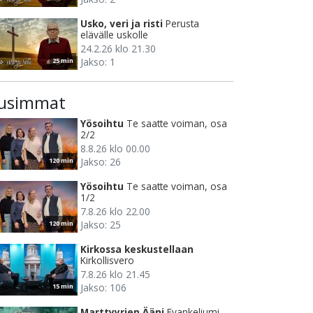
Usko, veri ja risti
Perusta
elävälle uskolle
24.2.26 klo 21.30
Jakso: 1
25 min
usimmat
Yösoihtu
Te saatte voiman, osa
2/2
8.8.26 klo 00.00
Jakso: 26
120 min
Yösoihtu
Te saatte voiman, osa
1/2
7.8.26 klo 22.00
Jakso: 25
120 min
Kirkossa keskustellaan
Kirkollisvero
7.8.26 klo 21.45
Jakso: 106
15 min
Marttyyrien Ääni
Evankeliumi