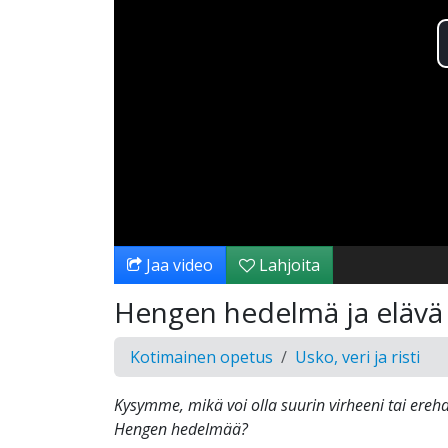
Jaa video
Lahjoita
Hengen hedelmä ja elävä
Kotimainen opetus
Usko, veri ja risti
Kysymme, mikä voi olla suurin virheeni tai erehd
Hengen hedelmää?