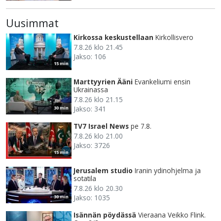
Uusimmat
Kirkossa keskustellaan
Kirkollisvero
7.8.26 klo 21.45
Jakso: 106
15 min
Marttyyrien Ääni
Evankeliumi ensin
Ukrainassa
7.8.26 klo 21.15
Jakso: 341
30 min
TV7 Israel News
pe 7.8.
7.8.26 klo 21.00
Jakso: 3726
15 min
Jerusalem studio
Iranin ydinohjelma ja
sotatila
7.8.26 klo 20.30
Jakso: 1035
30 min
Isännän pöydässä
Vieraana Veikko Flink.