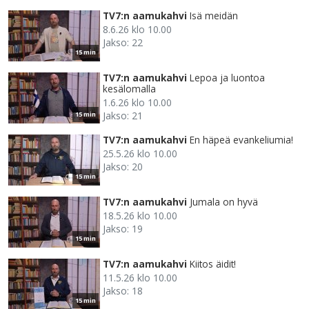
TV7:n aamukahvi
Isä meidän
8.6.26 klo 10.00
Jakso: 22
15 min
TV7:n aamukahvi
Lepoa ja luontoa
kesälomalla
1.6.26 klo 10.00
Jakso: 21
15 min
TV7:n aamukahvi
En häpeä evankeliumia!
25.5.26 klo 10.00
Jakso: 20
15 min
TV7:n aamukahvi
Jumala on hyvä
18.5.26 klo 10.00
Jakso: 19
15 min
TV7:n aamukahvi
Kiitos äidit!
11.5.26 klo 10.00
Jakso: 18
15 min