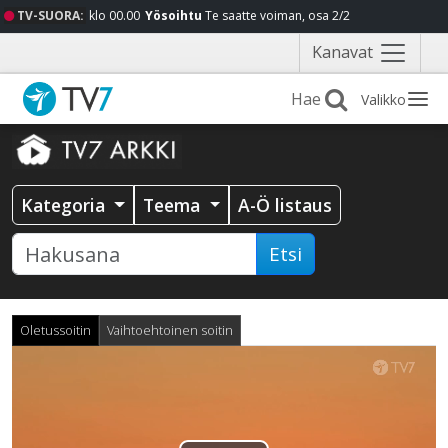
TV-SUORA:
klo 00.00
Yösoihtu
Te saatte voiman, osa 2/2
Näytä
Kanavat
valikko
Valikko
Kategoria
Teema
A-Ö listaus
Etsi
Oletussoitin
Vaihtoehtoinen soitin