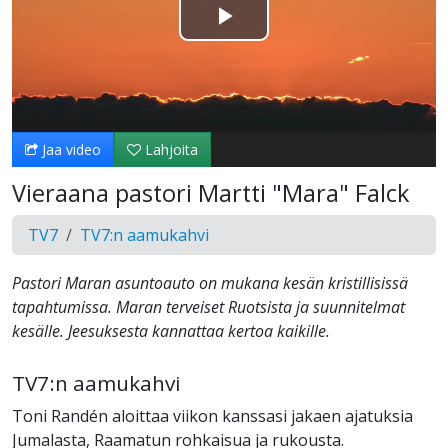
Toista
Video
Jaa video
Lahjoita
Vieraana pastori Martti "Mara" Falck
TV7
TV7:n aamukahvi
Pastori Maran asuntoauto on mukana kesän kristillisissä
tapahtumissa. Maran terveiset Ruotsista ja suunnitelmat
kesälle. Jeesuksesta kannattaa kertoa kaikille.
TV7:n aamukahvi
Toni Randén aloittaa viikon kanssasi jakaen ajatuksia
Jumalasta, Raamatun rohkaisua ja rukousta.