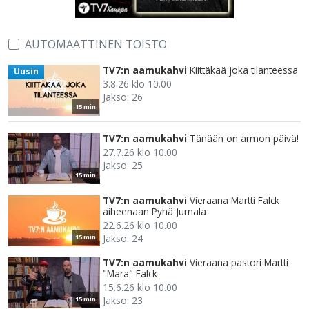
AUTOMAATTINEN TOISTO
TV7:n aamukahvi
Kiittäkää joka tilanteessa
Uusin
3.8.26 klo 10.00
Jakso: 26
15 min
TV7:n aamukahvi
Tänään on armon päivä!
27.7.26 klo 10.00
Jakso: 25
15 min
TV7:n aamukahvi
Vieraana Martti Falck
aiheenaan Pyhä Jumala
22.6.26 klo 10.00
Jakso: 24
15 min
TV7:n aamukahvi
Vieraana pastori Martti
"Mara" Falck
15.6.26 klo 10.00
Jakso: 23
15 min