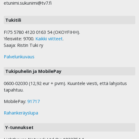
etunimi.sukunimi@tv7.fi
Tukitili
FI75 5780 4120 0163 54 (OKOYFIHH).
Yleisviite: 9700.
Kaikki viitteet
.
Saaja: Ristin Tuki ry
Palvelunkuvaus
Tukipuhelin ja MobilePay
0600-02030 (12,92 eur + pvm). Kuuntele viesti, että lahjoitus
tapahtuu.
MobilePay:
91717
Rahankeräyslupa
Y-tunnukset