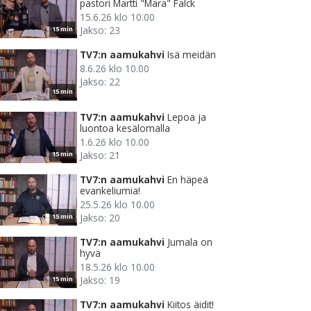
pastori Martti "Mara" Falck
15.6.26 klo 10.00
Jakso: 23
15 min
TV7:n aamukahvi
Isä meidän
8.6.26 klo 10.00
Jakso: 22
15 min
TV7:n aamukahvi
Lepoa ja
luontoa kesälomalla
1.6.26 klo 10.00
Jakso: 21
15 min
TV7:n aamukahvi
En häpeä
evankeliumia!
25.5.26 klo 10.00
Jakso: 20
15 min
TV7:n aamukahvi
Jumala on
hyvä
18.5.26 klo 10.00
Jakso: 19
15 min
TV7:n aamukahvi
Kiitos äidit!