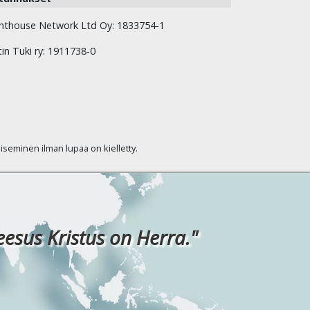
hthouse Network Ltd Oy: 1833754-1
tin Tuki ry: 1911738-0
kaiseminen ilman lupaa on kielletty.
eesus Kristus on Herra."