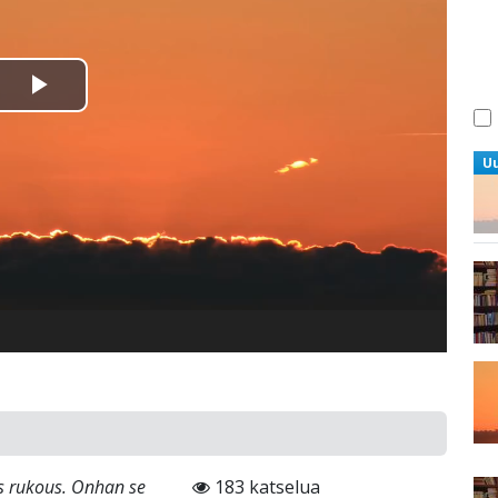
Toista
Video
U
s rukous. Onhan se
183 katselua