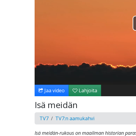
Jaa video
Lahjoita
Isä meidän
TV7
TV7:n aamukahvi
Isä meidän-rukous on maailman historian para