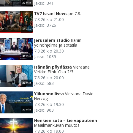
Jakso: 341
30 min
TV7 Israel News
pe 7.8.
7.8.26 klo 21.00
Jakso: 3726
15 min
Jerusalem studio
Iranin
ydinohjelma ja sotatila
7.8.26 klo 20.30
Jakso: 1035
30 min
Isännän pöydässä
Vieraana
Veikko Flink. Osa 2/3
7.8.26 klo 20.00
Jakso: 583
30 min
Yliluonnollista
Vieraana David
Herzog
7.8.26 klo 19.30
Jakso: 963
30 min
Henkien sota – tie vapauteen
Maailmankuvan muutos
7.8.26 klo 19.00