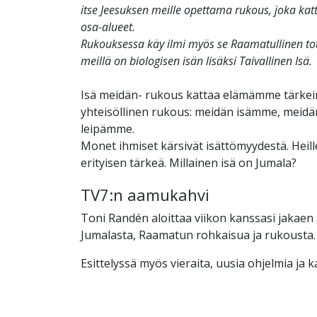
itse Jeesuksen meille opettama rukous, joka k
osa-alueet.
Rukouksessa käy ilmi myös se Raamatullinen totu
meillä on biologisen isän lisäksi Taivallinen Isä.
Isä meidän- rukous kattaa elämämme tärkei
yhteisöllinen rukous: meidän isämme, meid
leipämme.
Monet ihmiset kärsivät isättömyydestä. Heil
erityisen tärkeä. Millainen isä on Jumala?
TV7:n aamukahvi
Toni Randén aloittaa viikon kanssasi jakaen 
Jumalasta, Raamatun rohkaisua ja rukousta.
Esittelyssä myös vieraita, uusia ohjelmia ja 