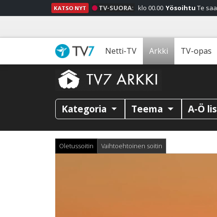
TV-SUORA:
klo 00.00
Yösoihtu
Te saa
KATSO NYT
Netti-TV
Arkki
TV-opas
Kategoria
Teema
A-Ö li
Oletussoitin
Vaihtoehtoinen soitin