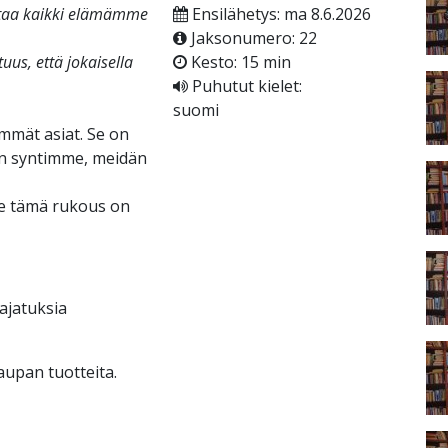
attaa kaikki elämämme
Ensilähetys: ma 8.6.2026
Jaksonumero: 22
us, että jokaisella
Kesto: 15 min
Puhutut kielet:
suomi
mmät asiat. Se on
än syntimme, meidän
le tämä rukous on
ajatuksia
kaupan tuotteita.