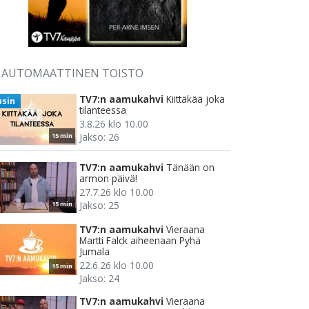
AUTOMAATTINEN TOISTO
TV7:n aamukahvi
Kiittäkää joka
usin
tilanteessa
3.8.26 klo 10.00
Jakso: 26
15 min
TV7:n aamukahvi
Tänään on
armon päivä!
27.7.26 klo 10.00
Jakso: 25
15 min
TV7:n aamukahvi
Vieraana
Martti Falck aiheenaan Pyhä
Jumala
22.6.26 klo 10.00
15 min
Jakso: 24
TV7:n aamukahvi
Vieraana