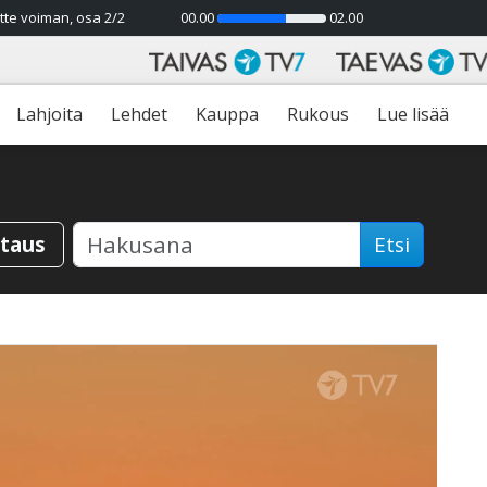
tte voiman, osa 2/2
00.00
02.00
63%
Lahjoita
Lehdet
Kauppa
Rukous
Lue lisää
staus
Etsi