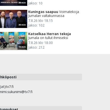
Jakso: 10
30 min
Kuningas saapuu
Voimatekoja
Jumalan valtakunnassa
7.8.26 klo 18.15
Jakso: 102
30 min
Katselkaa Herran tekoja
Jumala on tullut ihmiseksi
7.8.26 klo 18.00
Jakso: 212
15 min
hköposti
(at)tv7.fi
nimi.sukunimi@tv7.fi
tunnukset