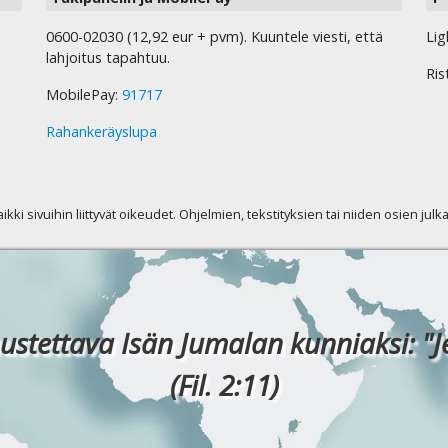
0600-02030 (12,92 eur + pvm). Kuuntele viesti, että
Lig
lahjoitus tapahtuu.
Ris
MobilePay:
91717
Rahankeräyslupa
kaikki sivuihin liittyvät oikeudet. Ohjelmien, tekstityksien tai niiden osien jul
ustettava Isän Jumalan kunniaksi: "J
(Fil. 2:11)