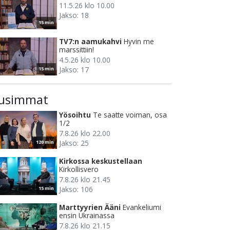
11.5.26 klo 10.00
Jakso: 18
15 min
TV7:n aamukahvi
Hyvin me
marssittiin!
4.5.26 klo 10.00
Jakso: 17
15 min
usimmat
Yösoihtu
Te saatte voiman, osa
1/2
7.8.26 klo 22.00
Jakso: 25
120 min
Kirkossa keskustellaan
Kirkollisvero
7.8.26 klo 21.45
Jakso: 106
15 min
Marttyyrien Ääni
Evankeliumi
ensin Ukrainassa
7.8.26 klo 21.15