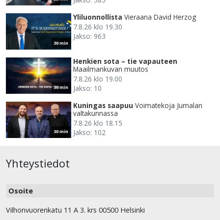
Yliluonnollista
Vieraana David Herzog
7.8.26 klo 19.30
Jakso: 963
30 min
Henkien sota – tie vapauteen
Maailmankuvan muutos
7.8.26 klo 19.00
Jakso: 10
30 min
Kuningas saapuu
Voimatekoja Jumalan
valtakunnassa
7.8.26 klo 18.15
Jakso: 102
30 min
Yhteystiedot
Osoite
Vilhonvuorenkatu 11 A 3. krs 00500 Helsinki