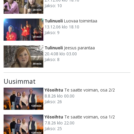
Jakso: 10
20 min
Tulinuoli
Luovaa toimintaa
13.12.06 klo 18.10
Jakso: 9
20 min
Tulinuoli
Jeesus parantaa
20.4.08 klo 03.00
Jakso: 8
30 min
Uusimmat
Yösoihtu
Te saatte voiman, osa 2/2
8.8.26 klo 00.00
Jakso: 26
120 min
Yösoihtu
Te saatte voiman, osa 1/2
7.8.26 klo 22.00
Jakso: 25
120 min