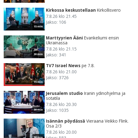
Kirkossa keskustellaan
Kirkollisvero
7.8.26 klo 21.45
Jakso: 106
15 min
Marttyyrien Ääni
Evankeliumi ensin
Ukrainassa
7.8.26 klo 21.15
Jakso: 341
30 min
TV7 Israel News
pe 7.8.
7.8.26 klo 21.00
Jakso: 3726
15 min
Jerusalem studio
Iranin ydinohjelma ja
sotatila
7.8.26 klo 20.30
Jakso: 1035
30 min
Isännän pöydässä
Vieraana Veikko Flink.
Osa 2/3
7.8.26 klo 20.00
Jakso: 583
30 min