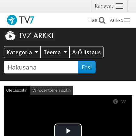
Näytä
Kanavat
valikko
Valikko
Kategoria
Teema
A-Ö listaus
Etsi
Oletussoitin
Vaihtoehtoinen soitin