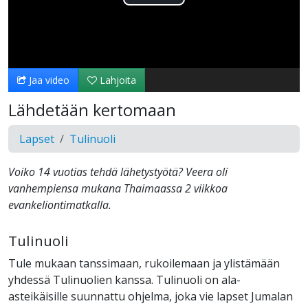
Toista
Video
Jaa video
Lahjoita
Lähdetään kertomaan
Lapset
Tulinuoli
Voiko 14 vuotias tehdä lähetystyötä? Veera oli
vanhempiensa mukana Thaimaassa 2 viikkoa
evankeliontimatkalla.
Tulinuoli
Tule mukaan tanssimaan, rukoilemaan ja ylistämään
yhdessä Tulinuolien kanssa. Tulinuoli on ala-
asteikäisille suunnattu ohjelma, joka vie lapset Jumalan