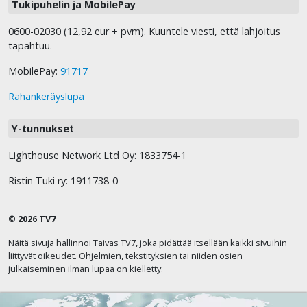
Tukipuhelin ja MobilePay
0600-02030 (12,92 eur + pvm). Kuuntele viesti, että lahjoitus
tapahtuu.
MobilePay:
91717
Rahankeräyslupa
Y-tunnukset
Lighthouse Network Ltd Oy: 1833754-1
Ristin Tuki ry: 1911738-0
© 2026 TV7
Näitä sivuja hallinnoi Taivas TV7, joka pidättää itsellään kaikki sivuihin
liittyvät oikeudet. Ohjelmien, tekstityksien tai niiden osien
julkaiseminen ilman lupaa on kielletty.