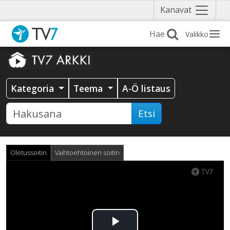
Näytä
Kanavat
valikko
Valikko
Kategoria
Teema
A-Ö listaus
Etsi
Oletussoitin
Vaihtoehtoinen soitin