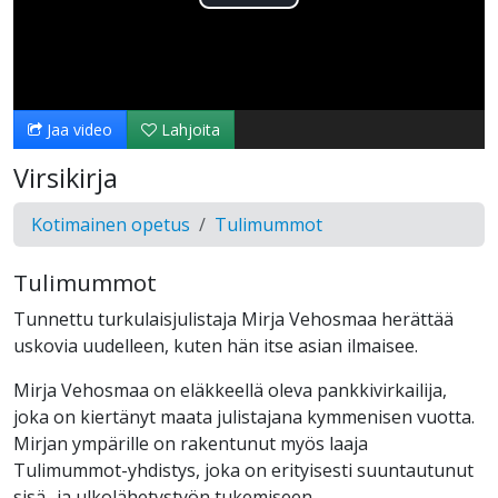
Toista
Video
Jaa video
Lahjoita
Virsikirja
Kotimainen opetus
Tulimummot
Tulimummot
Tunnettu turkulaisjulistaja Mirja Vehosmaa herättää
uskovia uudelleen, kuten hän itse asian ilmaisee.
Mirja Vehosmaa on eläkkeellä oleva pankkivirkailija,
joka on kiertänyt maata julistajana kymmenisen vuotta.
Mirjan ympärille on rakentunut myös laaja
Tulimummot-yhdistys, joka on erityisesti suuntautunut
sisä- ja ulkolähetystyön tukemiseen.