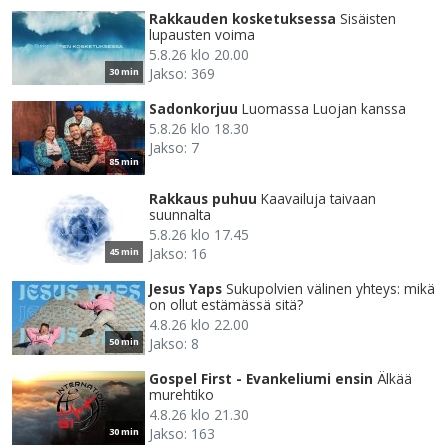
Rakkauden kosketuksessa
Sisäisten
lupausten voima
5.8.26 klo 20.00
Jakso: 369
30 min
Sadonkorjuu
Luomassa Luojan kanssa
5.8.26 klo 18.30
Jakso: 7
85 min
Rakkaus puhuu
Kaavailuja taivaan
suunnalta
5.8.26 klo 17.45
Jakso: 16
45 min
Jesus Yaps
Sukupolvien välinen yhteys: mikä
on ollut estämässä sitä?
4.8.26 klo 22.00
Jakso: 8
50 min
Gospel First - Evankeliumi ensin
Älkää
murehtiko
4.8.26 klo 21.30
Jakso: 163
30 min