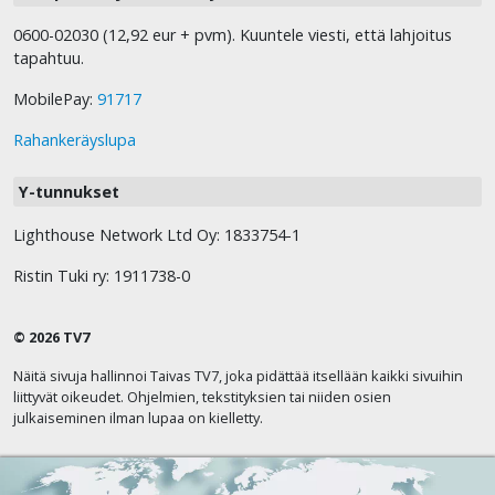
0600-02030 (12,92 eur + pvm). Kuuntele viesti, että lahjoitus
tapahtuu.
MobilePay:
91717
Rahankeräyslupa
Y-tunnukset
Lighthouse Network Ltd Oy: 1833754-1
Ristin Tuki ry: 1911738-0
© 2026 TV7
Näitä sivuja hallinnoi Taivas TV7, joka pidättää itsellään kaikki sivuihin
liittyvät oikeudet. Ohjelmien, tekstityksien tai niiden osien
julkaiseminen ilman lupaa on kielletty.