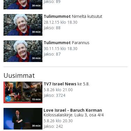
Jakso: 89
30 min
Tulimummot
Nimeltä kutsutut
28.12.15 klo 18.30
Jakso: 88
30 min
Tulimummot
Parannus
30.11.15 klo 18.30
Jakso: 87
30 min
Uusimmat
TV7 Israel News
ke 5.8.
5.8.26 klo 21.00
Jakso: 3724
15 min
Love Israel - Baruch Korman
Kolossalaiskirje. Luku 3, osa 4/4
5.8.26 klo 20.30
Jakso: 242
30 min