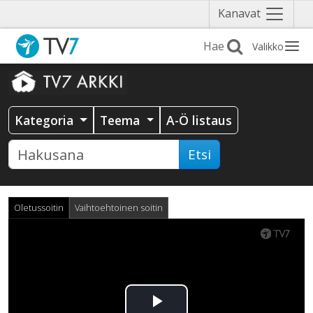
Näytä
Kanavat
valikko
Valikko
Kategoria
Teema
A-Ö listaus
Etsi
Oletussoitin
Vaihtoehtoinen soitin