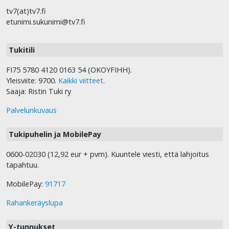
tv7(at)tv7.fi
etunimi.sukunimi@tv7.fi
Tukitili
FI75 5780 4120 0163 54 (OKOYFIHH).
Yleisviite: 9700.
Kaikki viitteet
.
Saaja: Ristin Tuki ry
Palvelunkuvaus
Tukipuhelin ja MobilePay
0600-02030 (12,92 eur + pvm). Kuuntele viesti, että lahjoitus
tapahtuu.
MobilePay:
91717
Rahankeräyslupa
Y-tunnukset