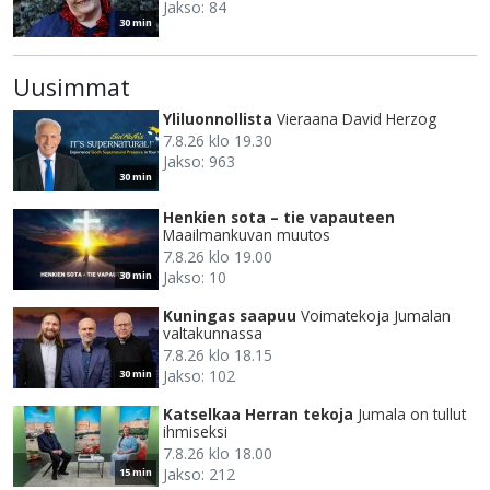
Jakso: 84
30 min
Uusimmat
Yliluonnollista
Vieraana David Herzog
7.8.26 klo 19.30
Jakso: 963
30 min
Henkien sota – tie vapauteen
Maailmankuvan muutos
7.8.26 klo 19.00
Jakso: 10
30 min
Kuningas saapuu
Voimatekoja Jumalan
valtakunnassa
7.8.26 klo 18.15
Jakso: 102
30 min
Katselkaa Herran tekoja
Jumala on tullut
ihmiseksi
7.8.26 klo 18.00
Jakso: 212
15 min