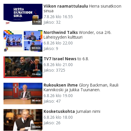
Viikon raamattulaulu
Herra siunatkoon
sinua
7.8.26 klo 16.55
Jakso: 32
5 min
Northwind Talks
Wonder, osa 2/6.
Läheisyyden kulttuuri
6.8.26 klo 22.00
Jakso: 9
60 min
TV7 Israel News
to 6.8.
6.8.26 klo 21.00
Jakso: 3725
15 min
Rukouksen ihme
Glory Backman, Rauli
Kannikoski ja Jukka Tuunanen.
6.8.26 klo 19.00
Jakso: 47
90 min
Kosketuskohta
Jumalan nimi
6.8.26 klo 18.00
Jakso: 26
30 min