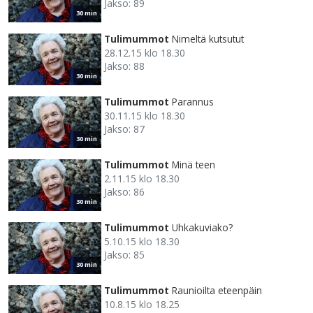
Jakso: 89
30 min
Tulimummot
Nimeltä kutsutut
28.12.15 klo 18.30
Jakso: 88
30 min
Tulimummot
Parannus
30.11.15 klo 18.30
Jakso: 87
30 min
Tulimummot
Minä teen
2.11.15 klo 18.30
Jakso: 86
30 min
Tulimummot
Uhkakuviako?
5.10.15 klo 18.30
Jakso: 85
30 min
Tulimummot
Raunioilta eteenpäin
10.8.15 klo 18.25