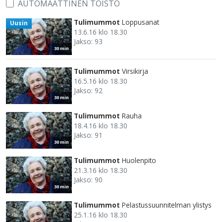
AUTOMAATTINEN TOISTO
Tulimummot
Loppusanat
Uusin
13.6.16 klo 18.30
Jakso: 93
30 min
Tulimummot
Virsikirja
16.5.16 klo 18.30
Jakso: 92
30 min
Tulimummot
Rauha
18.4.16 klo 18.30
Jakso: 91
30 min
Tulimummot
Huolenpito
21.3.16 klo 18.30
Jakso: 90
30 min
Tulimummot
Pelastussuunnitelman ylistys
25.1.16 klo 18.30