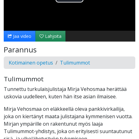
Toista
Video
Jaa video
Lahjoita
Parannus
Kotimainen opetus
Tulimummot
Tulimummot
Tunnettu turkulaisjulistaja Mirja Vehosmaa herättää
uskovia uudelleen, kuten hän itse asian ilmaisee.
Mirja Vehosmaa on eläkkeellä oleva pankkivirkailija,
joka on kiertänyt maata julistajana kymmenisen vuotta.
Mirjan ympärille on rakentunut myös laaja
Tulimummot-yhdistys, joka on erityisesti suuntautunut
sisä- ja ulkolähetystyön tukemiseen.