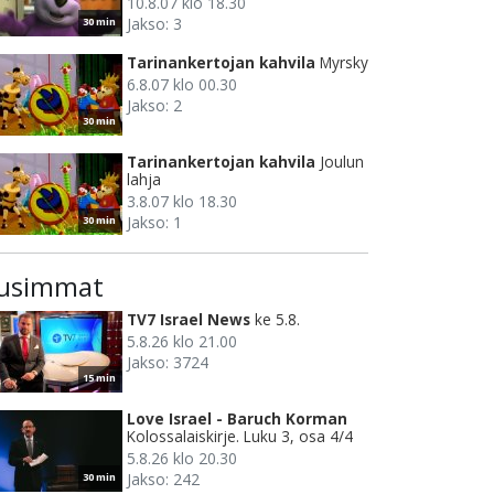
10.8.07 klo 18.30
Jakso: 3
30 min
Tarinankertojan kahvila
Myrsky
6.8.07 klo 00.30
Jakso: 2
30 min
Tarinankertojan kahvila
Joulun
lahja
3.8.07 klo 18.30
Jakso: 1
30 min
usimmat
TV7 Israel News
ke 5.8.
5.8.26 klo 21.00
Jakso: 3724
15 min
Love Israel - Baruch Korman
Kolossalaiskirje. Luku 3, osa 4/4
5.8.26 klo 20.30
Jakso: 242
30 min