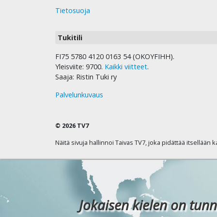
Tietosuoja
Tukitili
FI75 5780 4120 0163 54 (OKOYFIHH).
Yleisviite: 9700.
Kaikki viitteet
.
Saaja: Ristin Tuki ry
Palvelunkuvaus
© 2026 TV7
Näitä sivuja hallinnoi Taivas TV7, joka pidättää itsellään 
Jokaisen kielen on tunn