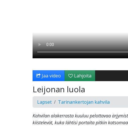
Jaa video
Lahjoita
Leijonan luola
Lapset
Tarinankertojan kahvila
Kahvilan alakerrasta kuuluu pelottavaa ärjymist
kiistelevät, kuka lähtisi portaita pitkin katsoma