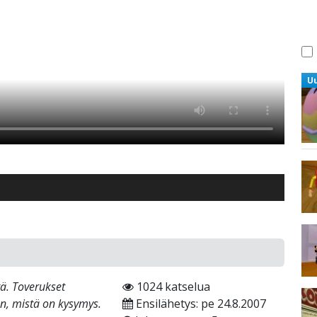
U
ä. Toverukset
1024 katselua
an, mistä on kysymys.
Ensilähetys: pe 24.8.2007