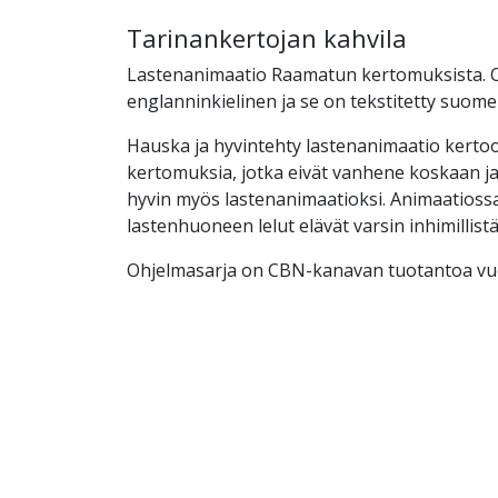
Tarinankertojan kahvila
Lastenanimaatio Raamatun kertomuksista. 
englanninkielinen ja se on tekstitetty suome
Hauska ja hyvintehty lastenanimaatio kert
kertomuksia, jotka eivät vanhene koskaan ja
hyvin myös lastenanimaatioksi. Animaatiossa
lastenhuoneen lelut elävät varsin inhimillist
Ohjelmasarja on CBN-kanavan tuotantoa vuo