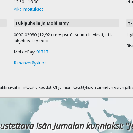
12.30 - 16.00)
etu
Vikailmoitukset
Tukipuhelin ja MobilePay
Y-
0600-02030 (12,92 eur + pvm). Kuuntele viesti, että
Lig
lahjoitus tapahtuu.
Ris
MobilePay:
91717
Rahankeräyslupa
kaikki sivuihin liittyvät oikeudet. Ohjelmien, tekstityksien tai niiden osien jul
ustettava Isän Jumalan kunniaksi: "J