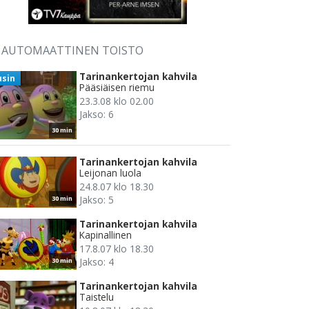
AUTOMAATTINEN TOISTO
Tarinankertojan kahvila
usin
Pääsiäisen riemu
23.3.08 klo 02.00
Jakso: 6
30 min
Tarinankertojan kahvila
Leijonan luola
24.8.07 klo 18.30
Jakso: 5
30 min
Tarinankertojan kahvila
Kapinallinen
17.8.07 klo 18.30
Jakso: 4
30 min
Tarinankertojan kahvila
Taistelu