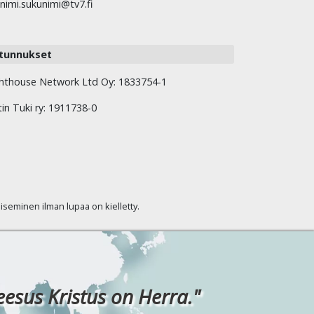
nimi.sukunimi@tv7.fi
tunnukset
hthouse Network Ltd Oy: 1833754-1
tin Tuki ry: 1911738-0
kaiseminen ilman lupaa on kielletty.
eesus Kristus on Herra."