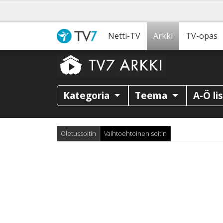
Netti-TV
Arkki
TV-opas
Kategoria
Teema
A-Ö li
Oletussoitin
Vaihtoehtoinen soitin