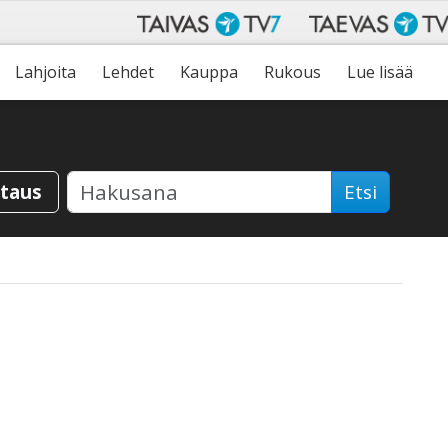
Lahjoita
Lehdet
Kauppa
Rukous
Lue lisää
staus
Etsi