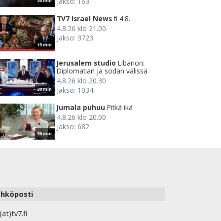
Jakso: 163
30 min
TV7 Israel News
ti 4.8.
4.8.26 klo 21.00
Jakso: 3723
15 min
Jerusalem studio
Libanon:
Diplomatian ja sodan välissä
4.8.26 klo 20.30
Jakso: 1034
30 min
Jumala puhuu
Pitkä ikä
4.8.26 klo 20.00
Jakso: 682
30 min
hköposti
(at)tv7.fi