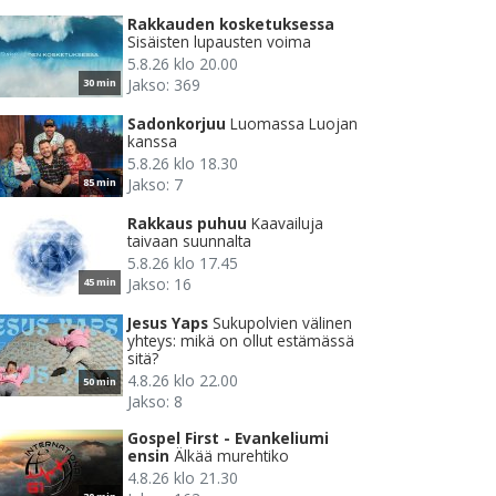
Rakkauden kosketuksessa
Sisäisten lupausten voima
5.8.26 klo 20.00
Jakso: 369
30 min
Sadonkorjuu
Luomassa Luojan
kanssa
5.8.26 klo 18.30
Jakso: 7
85 min
Rakkaus puhuu
Kaavailuja
taivaan suunnalta
5.8.26 klo 17.45
Jakso: 16
45 min
Jesus Yaps
Sukupolvien välinen
yhteys: mikä on ollut estämässä
sitä?
4.8.26 klo 22.00
50 min
Jakso: 8
Gospel First - Evankeliumi
ensin
Älkää murehtiko
4.8.26 klo 21.30