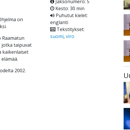
Jaksonumero: 5
Kesto: 30 min
Puhutut kielet:
Ohjelma on
englanti
ksi.
Tekstitykset:
suomi
,
viro
oo Raamatun
 jotka taipuvat
 kaikenlaiset
ä elämää.
delta 2002.
U