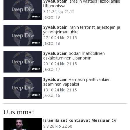
Syväluotain
Israelin vastaus Hizbollahille
Libanonissa
3.11.24 klo 21.15
Jakso: 19
30 min
Syväluotain
Iranin terroristijärjestöjen ja
ydinohjelman uhka
27.10.24 klo 21.15
Jakso: 18
30 min
Syväluotain
Sodan mahdollinen
eskaloituminen Libanoniin
20.10.24 klo 21.15
Jakso: 17
30 min
Syväluotain
Hamasin panttivankien
saaminen vapaaksi
13.10.24 klo 21.15
Jakso: 16
30 min
Uusimmat
Israelilaiset kohtaavat Messiaan
Or
9.8.26 klo 22.50