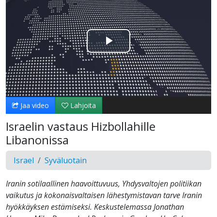
Toista
Video
Jaa video
Lahjoita
Israelin vastaus Hizbollahille
Libanonissa
Israel
Syväluotain
Iranin sotilaallinen haavoittuvuus, Yhdysvaltojen politiikan
vaikutus ja kokonaisvaltaisen lähestymistavan tarve Iranin
hyökkäyksen estämiseksi. Keskustelemassa Jonathan