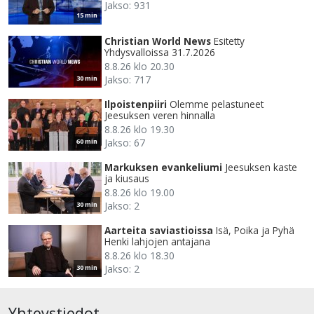
Jakso: 931
15 min
Christian World News
Esitetty
Yhdysvalloissa 31.7.2026
8.8.26 klo 20.30
Jakso: 717
30 min
Ilpoistenpiiri
Olemme pelastuneet
Jeesuksen veren hinnalla
8.8.26 klo 19.30
Jakso: 67
60 min
Markuksen evankeliumi
Jeesuksen kaste
ja kiusaus
8.8.26 klo 19.00
Jakso: 2
30 min
Aarteita saviastioissa
Isä, Poika ja Pyhä
Henki lahjojen antajana
8.8.26 klo 18.30
Jakso: 2
30 min
Yhteystiedot