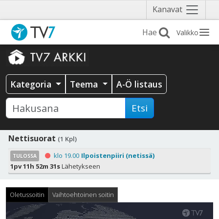
Näytä
Kanavat
valikko
Valikko
Kategoria
Teema
A-Ö listaus
Etsi
Nettisuorat
(1 Kpl)
klo 19.00
Ilpoistenpiiri (netissä)
TULOSSA
1pv 11h 52m 30s
Lähetykseen
Oletussoitin
Vaihtoehtoinen soitin