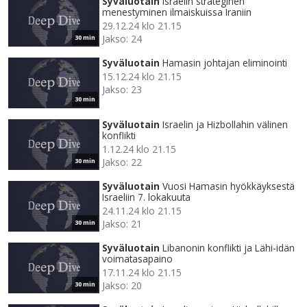
Syväluotain
Israelin strateginen
menestyminen ilmaiskuissa Iraniin
29.12.24 klo 21.15
Jakso: 24
30 min
Syväluotain
Hamasin johtajan eliminointi
15.12.24 klo 21.15
Jakso: 23
30 min
Syväluotain
Israelin ja Hizbollahin välinen
konflikti
1.12.24 klo 21.15
Jakso: 22
30 min
Syväluotain
Vuosi Hamasin hyökkäyksestä
Israeliin 7. lokakuuta
24.11.24 klo 21.15
Jakso: 21
30 min
Syväluotain
Libanonin konflikti ja Lähi-idän
voimatasapaino
17.11.24 klo 21.15
Jakso: 20
30 min