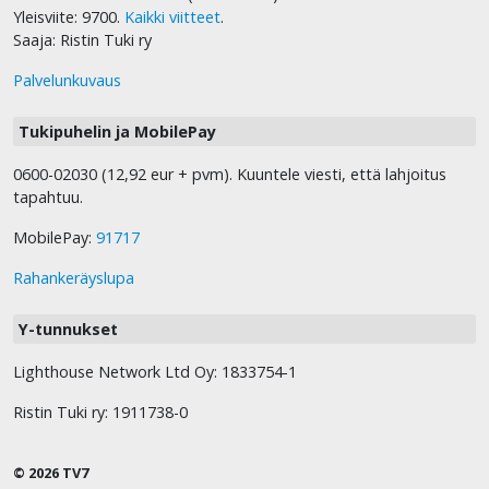
Yleisviite: 9700.
Kaikki viitteet
.
Saaja: Ristin Tuki ry
Palvelunkuvaus
Tukipuhelin ja MobilePay
0600-02030 (12,92 eur + pvm). Kuuntele viesti, että lahjoitus
tapahtuu.
MobilePay:
91717
Rahankeräyslupa
Y-tunnukset
Lighthouse Network Ltd Oy: 1833754-1
Ristin Tuki ry: 1911738-0
© 2026 TV7