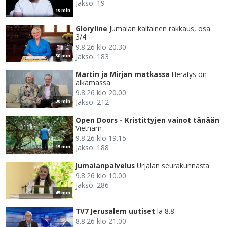
Jakso: 19
10 min
Gloryline
Jumalan kaltainen rakkaus, osa
3/4
9.8.26 klo 20.30
Jakso: 183
30 min
Martin ja Mirjan matkassa
Herätys on
alkamassa
9.8.26 klo 20.00
Jakso: 212
30 min
Open Doors - Kristittyjen vainot tänään
Vietnam
9.8.26 klo 19.15
Jakso: 188
15 min
Jumalanpalvelus
Urjalan seurakunnasta
9.8.26 klo 10.00
Jakso: 286
45 min
TV7 Jerusalem uutiset
la 8.8.
8.8.26 klo 21.00