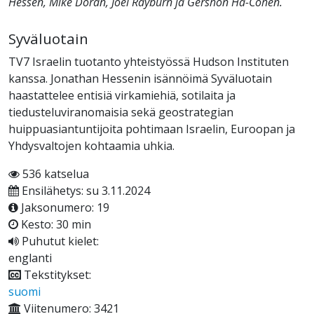
Hessen, Mike Doran, Joel Rayburn ja Gershon Ha-Cohen.
Syväluotain
TV7 Israelin tuotanto yhteistyössä Hudson Instituten
kanssa. Jonathan Hessenin isännöimä Syväluotain
haastattelee entisiä virkamiehiä, sotilaita ja
tiedusteluviranomaisia sekä geostrategian
huippuasiantuntijoita pohtimaan Israelin, Euroopan ja
Yhdysvaltojen kohtaamia uhkia.
536 katselua
Ensilähetys: su 3.11.2024
Jaksonumero: 19
Kesto: 30 min
Puhutut kielet:
englanti
Tekstitykset:
suomi
Viitenumero: 3421