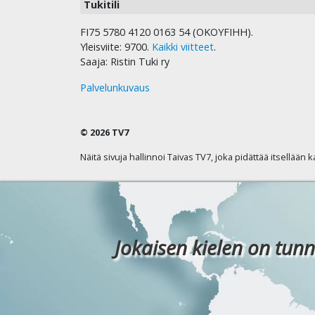
Tukitili
FI75 5780 4120 0163 54 (OKOYFIHH).
Yleisviite: 9700.
Kaikki viitteet
.
Saaja: Ristin Tuki ry
Palvelunkuvaus
© 2026 TV7
Näitä sivuja hallinnoi Taivas TV7, joka pidättää itsellään 
Jokaisen kielen on tunn