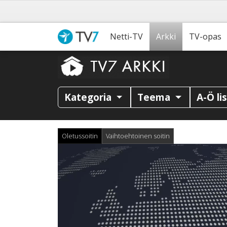
Netti-TV
Arkki
TV-opas
Kategoria
Teema
A-Ö li
Oletussoitin
Vaihtoehtoinen soitin