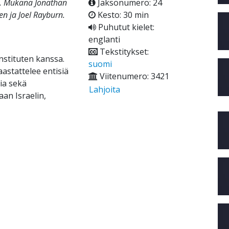
n. Mukana Jonathan
Jaksonumero: 24
n ja Joel Rayburn.
Kesto: 30 min
Puhutut kielet:
englanti
Tekstitykset:
nstituten kanssa.
suomi
astattelee entisiä
Viitenumero: 3421
sia sekä
Lahjoita
an Israelin,