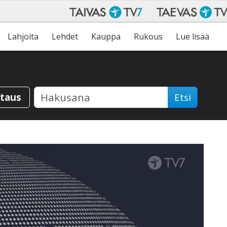
Lahjoita
Lehdet
Kauppa
Rukous
Lue lisää
staus
Etsi