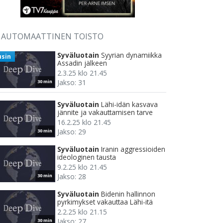
AUTOMAATTINEN TOISTO
Syväluotain
Syyrian dynamiikka
usin
Assadin jälkeen
2.3.25 klo 21.45
Jakso: 31
30 min
Syväluotain
Lähi-idän kasvava
jännite ja vakauttamisen tarve
16.2.25 klo 21.45
Jakso: 29
30 min
Syväluotain
Iranin aggressioiden
ideologinen tausta
9.2.25 klo 21.45
Jakso: 28
30 min
Syväluotain
Bidenin hallinnon
pyrkimykset vakauttaa Lähi-itä
2.2.25 klo 21.15
Jakso: 27
30 min