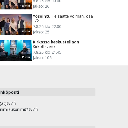
8.8.26 klo 00.00
Jakso: 26
120 min
Yösoihtu
Te saatte voiman, osa
1/2
7.8.26 klo 22.00
Jakso: 25
120 min
Kirkossa keskustellaan
Kirkollisvero
7.8.26 klo 21.45
Jakso: 106
15 min
hköposti
(at)tv7.fi
nimi.sukunimi@tv7.fi