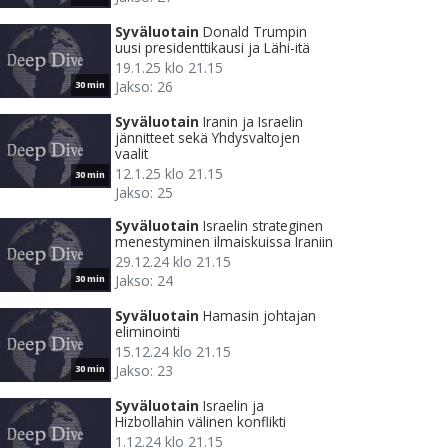
Syväluotain
Donald Trumpin
uusi presidenttikausi ja Lähi-itä
19.1.25 klo 21.15
Jakso: 26
30 min
Syväluotain
Iranin ja Israelin
jännitteet sekä Yhdysvaltojen
vaalit
12.1.25 klo 21.15
30 min
Jakso: 25
Syväluotain
Israelin strateginen
menestyminen ilmaiskuissa Iraniin
29.12.24 klo 21.15
Jakso: 24
30 min
Syväluotain
Hamasin johtajan
eliminointi
15.12.24 klo 21.15
Jakso: 23
30 min
Syväluotain
Israelin ja
Hizbollahin välinen konflikti
1.12.24 klo 21.15