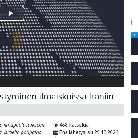
Toista
Video
U
styminen ilmaiskuissa Iraniin
 ja ilmapuolustukseen
458 katselua
aa. Israelin pääpaino
Ensilähetys: su 29.12.2024