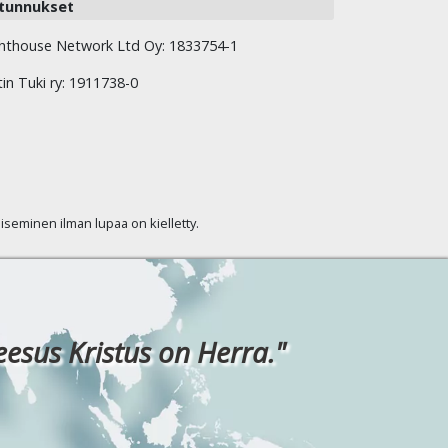
tunnukset
hthouse Network Ltd Oy: 1833754-1
tin Tuki ry: 1911738-0
kaiseminen ilman lupaa on kielletty.
eesus Kristus on Herra."