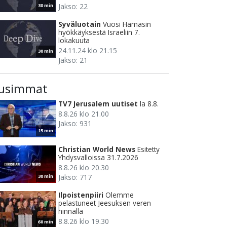
Jakso: 22
30 min
Syväluotain
Vuosi Hamasin
hyökkäyksestä Israeliin 7.
lokakuuta
24.11.24 klo 21.15
30 min
Jakso: 21
usimmat
TV7 Jerusalem uutiset
la 8.8.
8.8.26 klo 21.00
Jakso: 931
15 min
Christian World News
Esitetty
Yhdysvalloissa 31.7.2026
8.8.26 klo 20.30
Jakso: 717
30 min
Ilpoistenpiiri
Olemme
pelastuneet Jeesuksen veren
hinnalla
8.8.26 klo 19.30
60 min