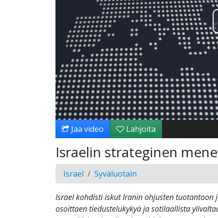
Jaa video
Lahjoita
Israelin strateginen mene
Israel
Syväluotain
Israel kohdisti iskut Iranin ohjusten tuotantoon
osoittaen tiedustelukykyä ja sotilaallista ylivalt