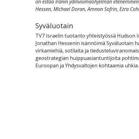
on estää Iranin ydinvoimaohjelman etenemine
Hessen, Michael Doran, Amnon Sofrin, Ezra Cohe
Syväluotain
TV7 Israelin tuotanto yhteistyössä Hudson I
Jonathan Hessenin isännöimä Syväluotain ha
virkamiehiä, sotilaita ja tiedusteluviranomai
geostrategian huippuasiantuntijoita pohtima
Euroopan ja Yhdysvaltojen kohtaamia uhkia.