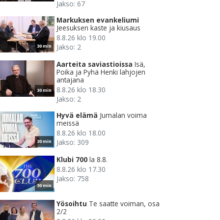
Jakso: 67
Markuksen evankeliumi
Jeesuksen kaste ja kiusaus
8.8.26 klo 19.00
Jakso: 2
30 min
Aarteita saviastioissa
Isä,
Poika ja Pyhä Henki lahjojen
antajana
8.8.26 klo 18.30
30 min
Jakso: 2
Hyvä elämä
Jumalan voima
meissä
8.8.26 klo 18.00
Jakso: 309
30 min
Klubi 700
la 8.8.
8.8.26 klo 17.30
Jakso: 758
30 min
Yösoihtu
Te saatte voiman, osa
2/2