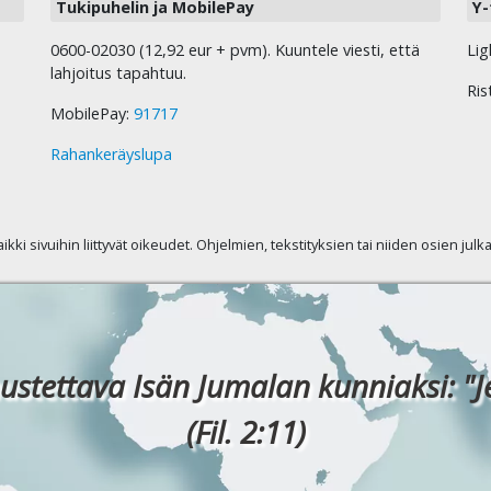
Tukipuhelin ja MobilePay
Y-
0600-02030 (12,92 eur + pvm). Kuuntele viesti, että
Lig
lahjoitus tapahtuu.
Ris
MobilePay:
91717
Rahankeräyslupa
kaikki sivuihin liittyvät oikeudet. Ohjelmien, tekstityksien tai niiden osien jul
ustettava Isän Jumalan kunniaksi: "J
(Fil. 2:11)