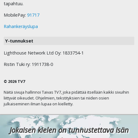
tapahtuu.
MobilePay:
91717
Rahankeräyslupa
Y-tunnukset
Lighthouse Network Ltd Oy: 1833754-1
Ristin Tuki ry: 1911738-0
© 2026 TV7
Näitä sivuja hallinnoi Taivas TV7, joka pidättää itsellään kaikki sivuihin
liittyvät oikeudet. Ohjelmien, tekstityksien tai niiden osien
julkaiseminen ilman lupaa on kielletty.
Jokaisen kielen on tunnustettava Isän