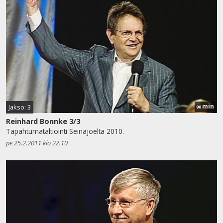
min
Jakso: 3
90
Reinhard Bonnke 3/3
Tapahtumataltiointi Seinäjoelta 2010.
pe 25.2.2011 klo 22.10