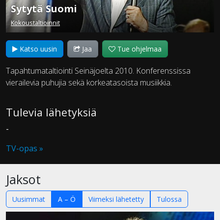
Sytytä Suomi
Kokoustaltioinnit
Katso uusin
Jaa
Tue ohjelmaa
Tapahtumataltiointi Seinäjoelta 2010. Konferenssissa
vierailevia puhujia sekä korkeatasoista musiikkia.
Tulevia lähetyksiä
-
TV-opas »
Jaksot
Uusimmat
A – Ö
Viimeksi lähetetty
Tulossa