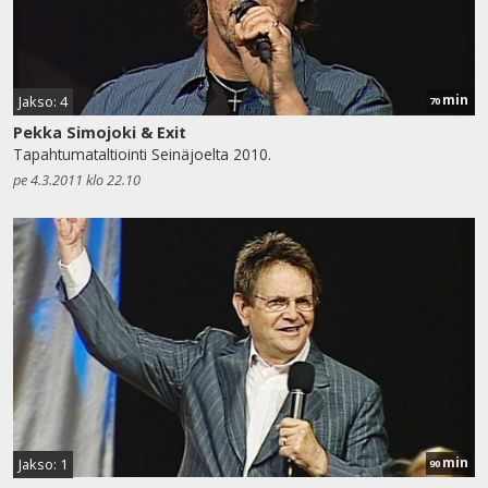
min
Jakso: 4
70
Pekka Simojoki & Exit
Tapahtumataltiointi Seinäjoelta 2010.
pe 4.3.2011 klo 22.10
min
Jakso: 1
90