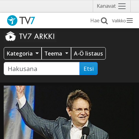
Näytä
Kanavat
valikko
Valikko
Kategoria
Teema
A-Ö listaus
Etsi