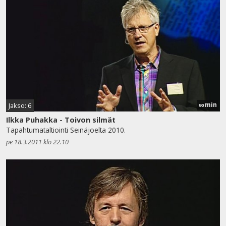
min
Jakso: 6
90
Ilkka Puhakka - Toivon silmät
Tapahtumataltiointi Seinäjoelta 2010.
pe 18.3.2011 klo 22.10