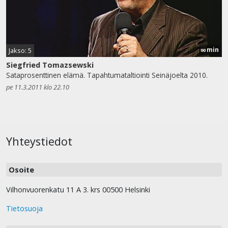
min
Jakso: 5
90
Siegfried Tomazsewski
Sataprosenttinen elämä. Tapahtumataltiointi Seinäjoelta 2010.
pe 11.3.2011 klo 22.10
Yhteystiedot
Osoite
Vilhonvuorenkatu 11 A 3. krs 00500 Helsinki
Tietosuoja