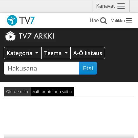
Näytä
Kanavat
valikko
Valikko
Kategoria
Teema
A-Ö listaus
Etsi
Oletussoitin
Vaihtoehtoinen soitin