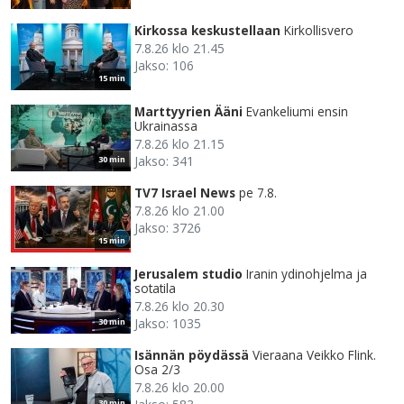
Kirkossa keskustellaan
Kirkollisvero
7.8.26 klo 21.45
Jakso: 106
15 min
Marttyyrien Ääni
Evankeliumi ensin
Ukrainassa
7.8.26 klo 21.15
Jakso: 341
30 min
TV7 Israel News
pe 7.8.
7.8.26 klo 21.00
Jakso: 3726
15 min
Jerusalem studio
Iranin ydinohjelma ja
sotatila
7.8.26 klo 20.30
Jakso: 1035
30 min
Isännän pöydässä
Vieraana Veikko Flink.
Osa 2/3
7.8.26 klo 20.00
30 min