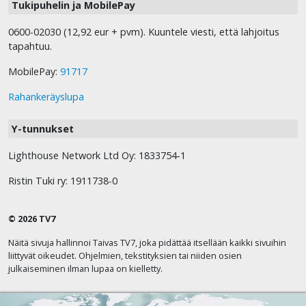
Tukipuhelin ja MobilePay
0600-02030 (12,92 eur + pvm). Kuuntele viesti, että lahjoitus
tapahtuu.
MobilePay:
91717
Rahankeräyslupa
Y-tunnukset
Lighthouse Network Ltd Oy: 1833754-1
Ristin Tuki ry: 1911738-0
© 2026 TV7
Näitä sivuja hallinnoi Taivas TV7, joka pidättää itsellään kaikki sivuihin
liittyvät oikeudet. Ohjelmien, tekstityksien tai niiden osien
julkaiseminen ilman lupaa on kielletty.