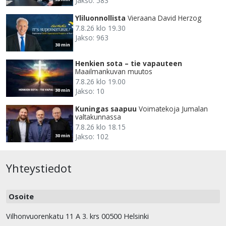
Jakso: 583
Yliluonnollista
Vieraana David Herzog
7.8.26 klo 19.30
Jakso: 963
30 min
Henkien sota – tie vapauteen
Maailmankuvan muutos
7.8.26 klo 19.00
Jakso: 10
30 min
Kuningas saapuu
Voimatekoja Jumalan
valtakunnassa
7.8.26 klo 18.15
Jakso: 102
30 min
Yhteystiedot
Osoite
Vilhonvuorenkatu 11 A 3. krs 00500 Helsinki