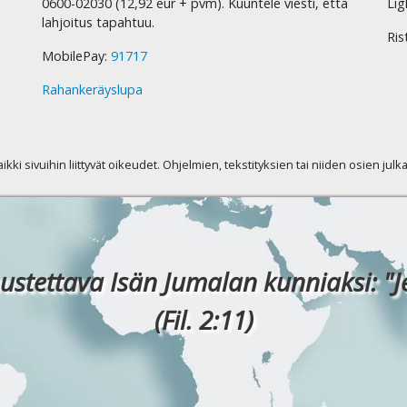
0600-02030 (12,92 eur + pvm). Kuuntele viesti, että
Lig
lahjoitus tapahtuu.
Ris
MobilePay:
91717
Rahankeräyslupa
kaikki sivuihin liittyvät oikeudet. Ohjelmien, tekstityksien tai niiden osien jul
ustettava Isän Jumalan kunniaksi: "J
(Fil. 2:11)