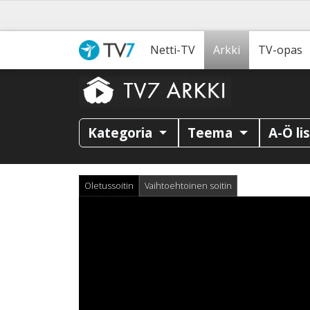
Netti-TV
Arkki
TV-opas
Kategoria
Teema
A-Ö li
Oletussoitin
Vaihtoehtoinen soitin