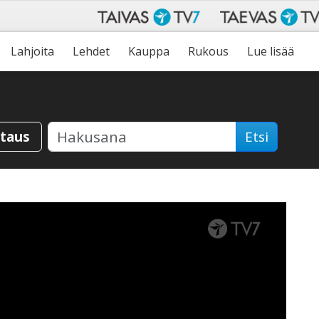
Lahjoita
Lehdet
Kauppa
Rukous
Lue lisää
staus
Etsi