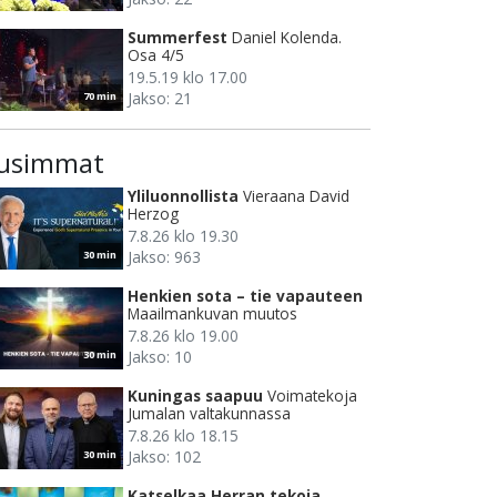
Summerfest
Daniel Kolenda.
Osa 4/5
19.5.19 klo 17.00
Jakso: 21
70 min
usimmat
Yliluonnollista
Vieraana David
Herzog
7.8.26 klo 19.30
Jakso: 963
30 min
Henkien sota – tie vapauteen
Maailmankuvan muutos
7.8.26 klo 19.00
Jakso: 10
30 min
Kuningas saapuu
Voimatekoja
Jumalan valtakunnassa
7.8.26 klo 18.15
Jakso: 102
30 min
Katselkaa Herran tekoja