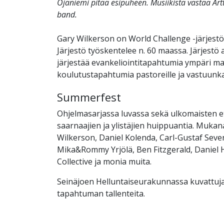
Ojaniemi pitää esipuheen. Musiikista vastaa Ar
band.
Gary Wilkerson on World Challenge -järjestö
Järjestö työskentelee n. 60 maassa. Järjestö 
järjestää evankeliointitapahtumia ympäri m
koulutustapahtumia pastoreille ja vastuunkan
Summerfest
Ohjelmasarjassa luvassa sekä ulkomaisten e
saarnaajien ja ylistäjien huippuantia. Muka
Wilkerson, Daniel Kolenda, Carl-Gustaf Seve
Mika&Rommy Yrjölä, Ben Fitzgerald, Daniel
Collective ja monia muita.
Seinäjoen Helluntaiseurakunnassa kuvattuj
tapahtuman tallenteita.