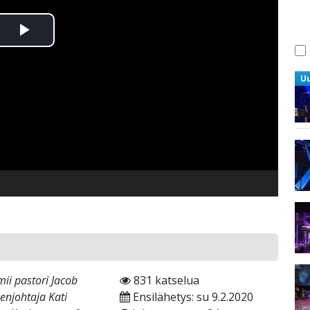
Toista
Video
U
ii pastori Jacob
831 katselua
enjohtaja Kati
Ensilähetys: su 9.2.2020