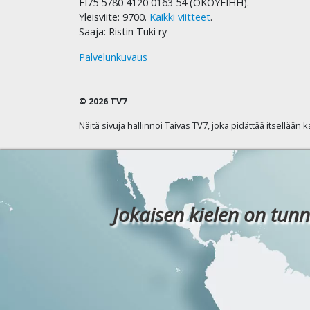
FI75 5780 4120 0163 54 (OKOYFIHH).
Yleisviite: 9700.
Kaikki viitteet
.
Saaja: Ristin Tuki ry
Palvelunkuvaus
© 2026 TV7
Näitä sivuja hallinnoi Taivas TV7, joka pidättää itsellään 
Jokaisen kielen on tunn