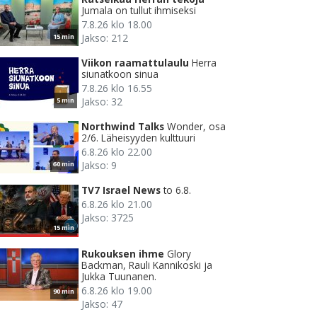
Jumala on tullut ihmiseksi
7.8.26 klo 18.00
Jakso: 212
15 min
Viikon raamattulaulu
Herra
siunatkoon sinua
7.8.26 klo 16.55
Jakso: 32
5 min
Northwind Talks
Wonder, osa
2/6. Läheisyyden kulttuuri
6.8.26 klo 22.00
Jakso: 9
60 min
TV7 Israel News
to 6.8.
6.8.26 klo 21.00
Jakso: 3725
15 min
Rukouksen ihme
Glory
Backman, Rauli Kannikoski ja
Jukka Tuunanen.
6.8.26 klo 19.00
90 min
Jakso: 47