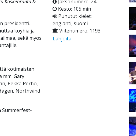
ttu Koskenranta &
Jaksonumero: 24
Kesto: 105 min
Puhutut kielet:
n presidentti.
englanti, suomi
auttaa köyhiä ja
Viitenumero: 1193
aailmaa, sekä myös
Lahjoita
tajille.
ttä kotimaisten
na mm. Gary
rin, Pekka Perho,
 Hagen, Northwind
a Summerfest-