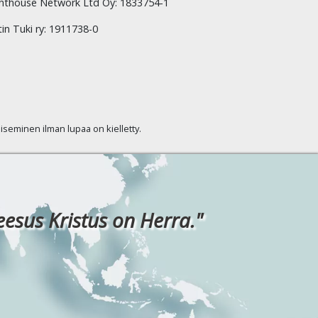
hthouse Network Ltd Oy: 1833754-1
tin Tuki ry: 1911738-0
kaiseminen ilman lupaa on kielletty.
eesus Kristus on Herra."