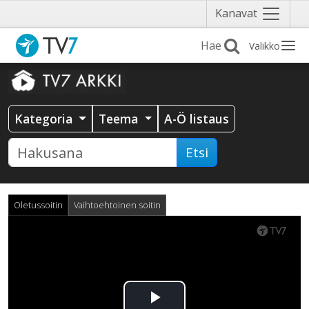
Näytä
Kanavat
valikko
Valikko
Kategoria
Teema
A-Ö listaus
Etsi
Oletussoitin
Vaihtoehtoinen soitin