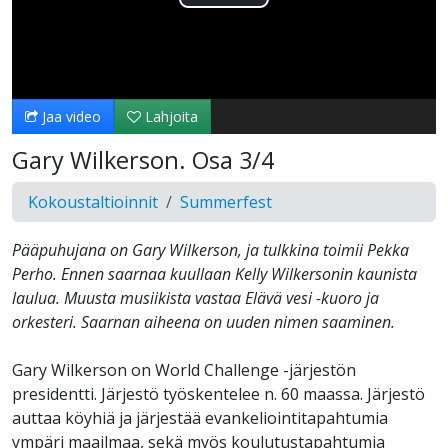
Toista
Video
Jaa video
Lahjoita
Gary Wilkerson. Osa 3/4
Kokoustaltioinnit
Summerfest
Pääpuhujana on Gary Wilkerson, ja tulkkina toimii Pekka
Perho. Ennen saarnaa kuullaan Kelly Wilkersonin kaunista
laulua. Muusta musiikista vastaa Elävä vesi -kuoro ja
orkesteri. Saarnan aiheena on uuden nimen saaminen.
Gary Wilkerson on World Challenge -järjestön
presidentti. Järjestö työskentelee n. 60 maassa. Järjestö
auttaa köyhiä ja järjestää evankeliointitapahtumia
ympäri maailmaa, sekä myös koulutustapahtumia