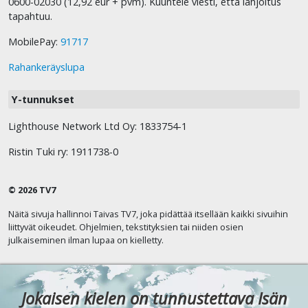
0600-02030 (12,92 eur + pvm). Kuuntele viesti, että lahjoitus
tapahtuu.
MobilePay:
91717
Rahankeräyslupa
Y-tunnukset
Lighthouse Network Ltd Oy: 1833754-1
Ristin Tuki ry: 1911738-0
© 2026 TV7
Näitä sivuja hallinnoi Taivas TV7, joka pidättää itsellään kaikki sivuihin
liittyvät oikeudet. Ohjelmien, tekstityksien tai niiden osien
julkaiseminen ilman lupaa on kielletty.
Jokaisen kielen on tunnustettava Isän