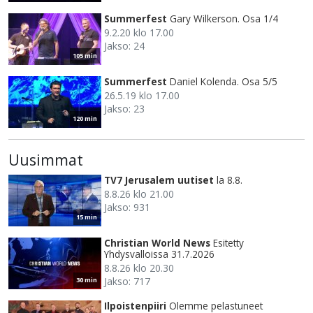
Summerfest
Gary Wilkerson. Osa 1/4
9.2.20 klo 17.00
Jakso: 24
105 min
Summerfest
Daniel Kolenda. Osa 5/5
26.5.19 klo 17.00
Jakso: 23
120 min
Uusimmat
TV7 Jerusalem uutiset
la 8.8.
8.8.26 klo 21.00
Jakso: 931
15 min
Christian World News
Esitetty
Yhdysvalloissa 31.7.2026
8.8.26 klo 20.30
Jakso: 717
30 min
Ilpoistenpiiri
Olemme pelastuneet