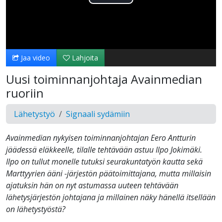
Toista
Video
Jaa video
Lahjoita
Uusi toiminnanjohtaja Avainmedian
ruoriin
Lähetystyö
Signaali sydämiin
Avainmedian nykyisen toiminnanjohtajan Eero Antturin
jäädessä eläkkeelle, tilalle tehtävään astuu Ilpo Jokimäki.
Ilpo on tullut monelle tutuksi seurakuntatyön kautta sekä
Marttyyrien ääni -järjestön päätoimittajana, mutta millaisin
ajatuksin hän on nyt astumassa uuteen tehtävään
lähetysjärjestön johtajana ja millainen näky hänellä itsellään
on lähetystyöstä?