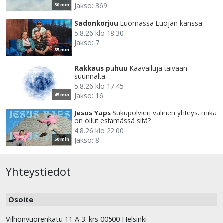
Jakso: 369
30 min
Sadonkorjuu
Luomassa Luojan kanssa
5.8.26 klo 18.30
Jakso: 7
85 min
Rakkaus puhuu
Kaavailuja taivaan
suunnalta
5.8.26 klo 17.45
Jakso: 16
45 min
Jesus Yaps
Sukupolvien välinen yhteys: mikä
on ollut estämässä sitä?
4.8.26 klo 22.00
Jakso: 8
50 min
Yhteystiedot
Osoite
Vilhonvuorenkatu 11 A 3. krs 00500 Helsinki