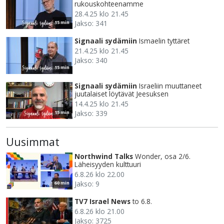
rukouskohteenamme
28.4.25 klo 21.45
Jakso: 341
15 min
Signaali sydämiin
Ismaelin tyttäret
21.4.25 klo 21.45
Jakso: 340
15 min
Signaali sydämiin
Israeliin muuttaneet
juutalaiset löytävät Jeesuksen
14.4.25 klo 21.45
Jakso: 339
15 min
Uusimmat
Northwind Talks
Wonder, osa 2/6.
Läheisyyden kulttuuri
6.8.26 klo 22.00
Jakso: 9
60 min
TV7 Israel News
to 6.8.
6.8.26 klo 21.00
Jakso: 3725