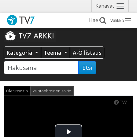
Näytä
Kanavat
valikko
Valikko
Kategoria
Teema
A-Ö listaus
Etsi
Oletussoitin
Vaihtoehtoinen soitin