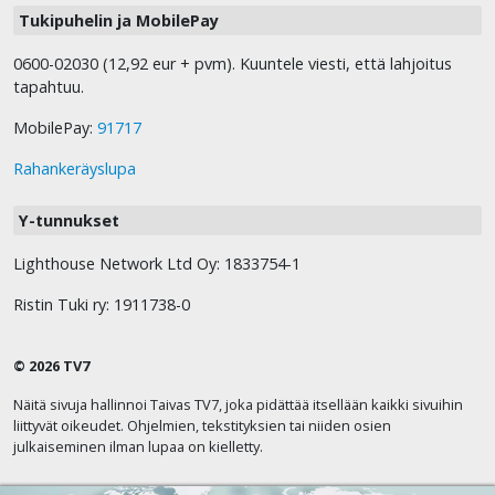
Tukipuhelin ja MobilePay
0600-02030 (12,92 eur + pvm). Kuuntele viesti, että lahjoitus
tapahtuu.
MobilePay:
91717
Rahankeräyslupa
Y-tunnukset
Lighthouse Network Ltd Oy: 1833754-1
Ristin Tuki ry: 1911738-0
© 2026 TV7
Näitä sivuja hallinnoi Taivas TV7, joka pidättää itsellään kaikki sivuihin
liittyvät oikeudet. Ohjelmien, tekstityksien tai niiden osien
julkaiseminen ilman lupaa on kielletty.