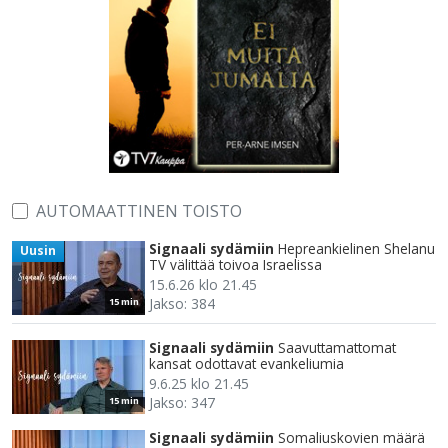
AUTOMAATTINEN TOISTO
Signaali sydämiin
Hepreankielinen Shelanu
Uusin
TV välittää toivoa Israelissa
15.6.26 klo 21.45
Jakso: 384
15 min
Signaali sydämiin
Saavuttamattomat
kansat odottavat evankeliumia
9.6.25 klo 21.45
Jakso: 347
15 min
Signaali sydämiin
Somaliuskovien määrä