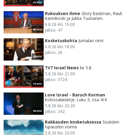
15 min
Rukouksen ihme
Glory Backman, Rauli
Kannikoski ja Jukka Tuunanen.
6.8.26 klo 19.00
Jakso: 47
90 min
Kosketuskohta
Jumalan nimi
6.8.26 klo 18.00
Jakso: 26
30 min
TV7 Israel News
ke 5.8.
5.8.26 klo 21.00
Jakso: 3724
15 min
Love Israel - Baruch Korman
Kolossalaiskirje. Luku 3, osa 4/4
5.8.26 klo 20.30
Jakso: 242
30 min
Rakkauden kosketuksessa
Sisäisten
lupausten voima
5.8.26 klo 20.00