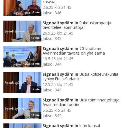
kasvaa
2.6.25 klo 21.45
Jakso: 346
15 min
Signaali sydämiin
Rukouskampanja
tavoittelee läpimurtoja
26.5.25 klo 21.45
Jakso: 345
15 min
Signaali sydämiin
70-vuotiaan
Avainmedian tavoite on yhä sama
19.5.25 klo 21.45
Jakso: 344
15 min
Signaali sydämiin
Uusia kotiseurakuntia
syntyy Etelä-Sudaniin
12.5.25 klo 21.45
Jakso: 343
15 min
Signaali sydämiin
Uusi toiminnanjohtaja
Avainmedian ruoriin
5.5.25 klo 21.45
Jakso: 342
15 min
Signaali sydämiin
Idän kansat