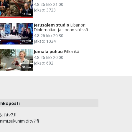
4.8.26 klo 21.00
Jakso: 3723
15 min
Jerusalem studio
Libanon:
Diplomatian ja sodan välissä
4.8.26 klo 20.30
Jakso: 1034
30 min
Jumala puhuu
Pitkä ikä
4.8.26 klo 20.00
Jakso: 682
30 min
hköposti
(at)tv7.fi
nimi.sukunimi@tv7.fi