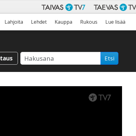
Lahjoita
Lehdet
Kauppa
Rukous
Lue lisää
staus
Etsi