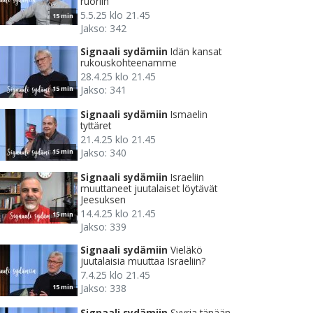
ruoriin
5.5.25 klo 21.45
15 min
Jakso: 342
Signaali sydämiin
Idän kansat
rukouskohteenamme
28.4.25 klo 21.45
Jakso: 341
15 min
Signaali sydämiin
Ismaelin
tyttäret
21.4.25 klo 21.45
Jakso: 340
15 min
Signaali sydämiin
Israeliin
muuttaneet juutalaiset löytävät
Jeesuksen
14.4.25 klo 21.45
15 min
Jakso: 339
Signaali sydämiin
Vieläkö
juutalaisia muuttaa Israeliin?
7.4.25 klo 21.45
Jakso: 338
15 min
Signaali sydämiin
Syyria tänään