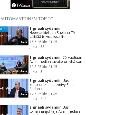
AUTOMAATTINEN TOISTO
Signaali sydämiin
usin
Hepreankielinen Shelanu TV
välittää toivoa Israelissa
15.6.26 klo 21.45
15 min
Jakso: 384
Signaali sydämiin
70-vuotiaan
Avainmedian tavoite on yhä sama
19.5.25 klo 21.45
Jakso: 344
15 min
Signaali sydämiin
Uusia
kotiseurakuntia syntyy Etelä-
Sudaniin
12.5.25 klo 21.45
15 min
Jakso: 343
Signaali sydämiin
Uusi
toiminnanjohtaja Avainmedian