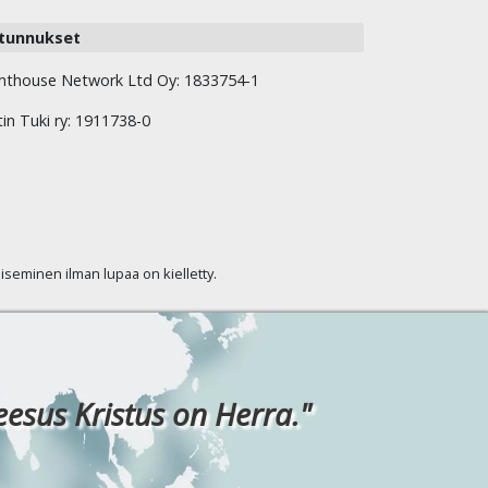
tunnukset
hthouse Network Ltd Oy: 1833754-1
tin Tuki ry: 1911738-0
kaiseminen ilman lupaa on kielletty.
eesus Kristus on Herra."