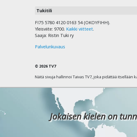
Tukitili
FI75 5780 4120 0163 54 (OKOYFIHH).
Yleisviite: 9700.
Kaikki viitteet
.
Saaja: Ristin Tuki ry
Palvelunkuvaus
© 2026 TV7
Näitä sivuja hallinnoi Taivas TV7, joka pidättää itsellään 
Jokaisen kielen on tunn