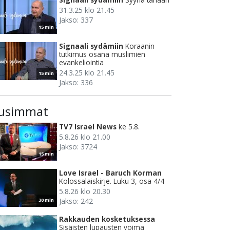
31.3.25 klo 21.45
Jakso: 337
15 min
Signaali sydämiin
Koraanin
tutkimus osana muslimien
evankeliointia
24.3.25 klo 21.45
15 min
Jakso: 336
usimmat
TV7 Israel News
ke 5.8.
5.8.26 klo 21.00
Jakso: 3724
15 min
Love Israel - Baruch Korman
Kolossalaiskirje. Luku 3, osa 4/4
5.8.26 klo 20.30
Jakso: 242
30 min
Rakkauden kosketuksessa
Sisäisten lupausten voima