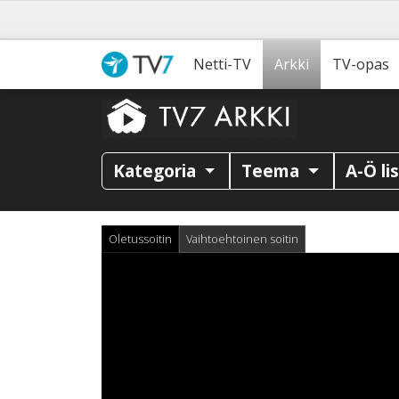
Netti-TV
Arkki
TV-opas
Kategoria
Teema
A-Ö li
Oletussoitin
Vaihtoehtoinen soitin