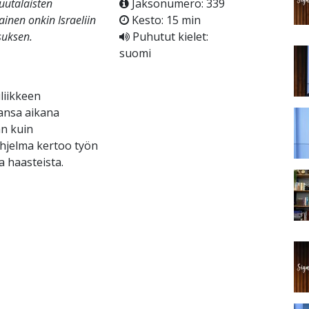
uutalaisten
Jaksonumero: 339
inen onkin Israeliin
Kesto: 15 min
suksen.
Puhutut kielet:
suomi
liikkeen
iansa aikana
an kuin
-ohjelma kertoo työn
a haasteista.