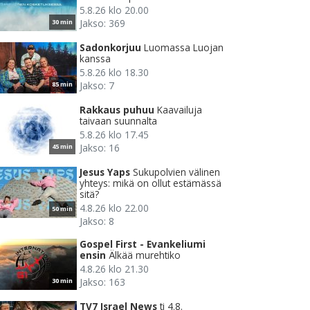
5.8.26 klo 20.00
Jakso: 369
30 min
Sadonkorjuu
Luomassa Luojan
kanssa
5.8.26 klo 18.30
Jakso: 7
85 min
Rakkaus puhuu
Kaavailuja
taivaan suunnalta
5.8.26 klo 17.45
Jakso: 16
45 min
Jesus Yaps
Sukupolvien välinen
yhteys: mikä on ollut estämässä
sitä?
4.8.26 klo 22.00
50 min
Jakso: 8
Gospel First - Evankeliumi
ensin
Älkää murehtiko
4.8.26 klo 21.30
Jakso: 163
30 min
TV7 Israel News
ti 4.8.