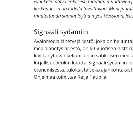
evankeliointityö erityisesti maahan muuttavien j
keskuudessa on todella tavoittavaa. Moni juutala
muutettuaan saanut löytää myös Messiaan, Jee
Signaali sydämiin
Avainmedia lähetysjärjestö, joka on helluntai
medialähetysjärjestö, on 60-vuotisen histor
levittänyt evankeliumia niin sähköisen medi
kirjallisuudenkin kautta. Signaali sydämiin 
etenemisestä, tuloksista sekä ajankohtaisist
Ohjelmaa toimittaa Reija Taupila.