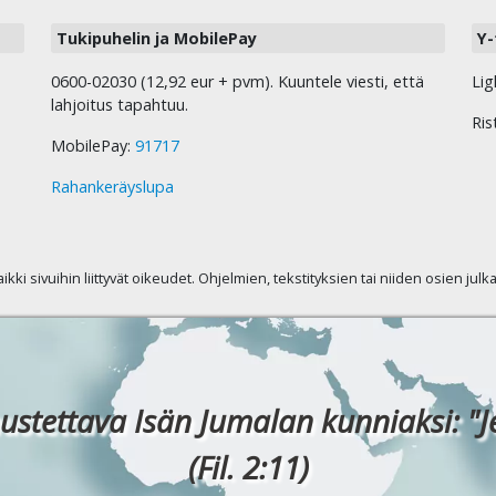
Tukipuhelin ja MobilePay
Y-
0600-02030 (12,92 eur + pvm). Kuuntele viesti, että
Lig
lahjoitus tapahtuu.
Ris
MobilePay:
91717
Rahankeräyslupa
kaikki sivuihin liittyvät oikeudet. Ohjelmien, tekstityksien tai niiden osien jul
ustettava Isän Jumalan kunniaksi: "J
(Fil. 2:11)