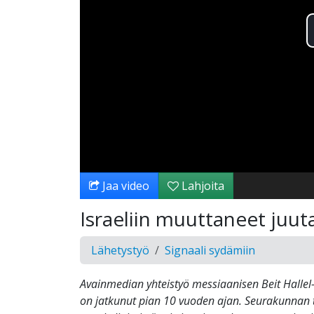
Jaa video
Lahjoita
Israeliin muuttaneet juut
Lähetystyö
Signaali sydämiin
Avainmedian yhteistyö messiaanisen Beit Halle
on jatkunut pian 10 vuoden ajan. Seurakunnan