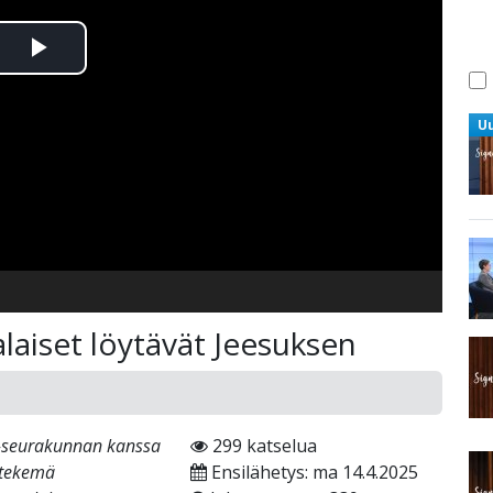
Toista
Video
U
alaiset löytävät Jeesuksen
l-seurakunnan kanssa
299 katselua
 tekemä
Ensilähetys: ma 14.4.2025