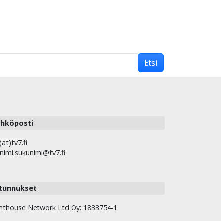
Etsi
hköposti
(at)tv7.fi
nimi.sukunimi@tv7.fi
tunnukset
hthouse Network Ltd Oy: 1833754-1