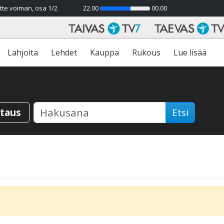
tte voiman, osa 1/2
22.00
00.00
61%
Lahjoita
Lehdet
Kauppa
Rukous
Lue lisää
staus
Etsi