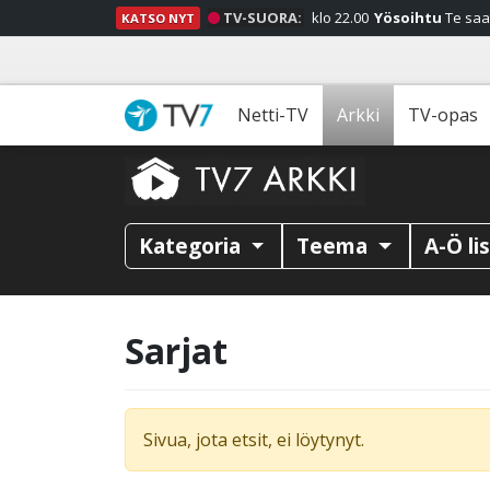
TV-SUORA:
klo 22.00
Yösoihtu
Te saa
KATSO NYT
Netti-TV
Arkki
TV-opas
Kategoria
Teema
A-Ö li
Sarjat
Sivua, jota etsit, ei löytynyt.