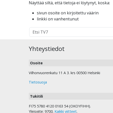
Näyttää siltä, että tietoja ei löytynyt, koska:
sivun osoite on kirjoitettu väärin
linkki on vanhentunut
Hakutulokset
haulle:
Yhteystiedot
Osoite
Vilhonvuorenkatu 11 A 3. krs 00500 Helsinki
Tietosuoja
Tukitili
FI75 5780 4120 0163 54 (OKOYFIHH).
Yleisviite: 9700.
Kaikki viitteet
.