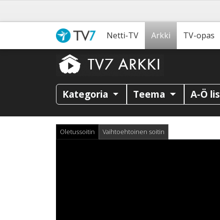
Netti-TV
Arkki
TV-opas
Kategoria
Teema
A-Ö li
Oletussoitin
Vaihtoehtoinen soitin