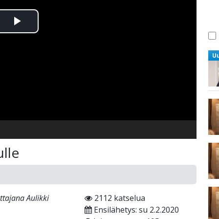
Toista
Video
U
lle
ttajana Aulikki
2112 katselua
Ensilähetys: su 2.2.2020