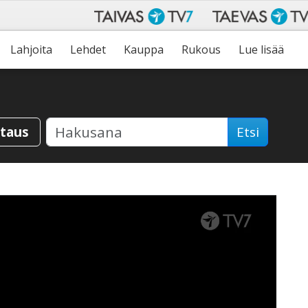
Lahjoita
Lehdet
Kauppa
Rukous
Lue lisää
staus
Etsi