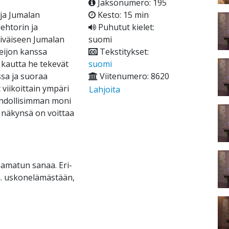
Jaksonumero: 195
 ja Jumalan
Kesto: 15 min
lehtorin ja
Puhutut kielet:
äiväiseen Jumalan
suomi
eijon kanssa
Tekstitykset:
 kautta he tekevät
suomi
sa ja suoraa
Viitenumero: 8620
 viikoittain ympäri
Lahjoita
ahdollisimman moni
n näkynsä on voittaa
aamatun sanaa. Eri-
m. uskonelämästään,