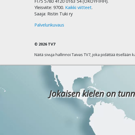
FI75 5780 4120 0163 54 (OKOYFIHH).
Yleisviite: 9700.
Kaikki viitteet
.
Saaja: Ristin Tuki ry
Palvelunkuvaus
© 2026 TV7
Näitä sivuja hallinnoi Taivas TV7, joka pidättää itsellään 
Jokaisen kielen on tunn