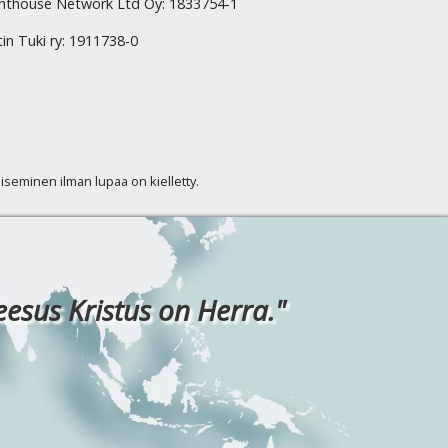
hthouse Network Ltd Oy: 1833754-1
tin Tuki ry: 1911738-0
kaiseminen ilman lupaa on kielletty.
eesus Kristus on Herra."