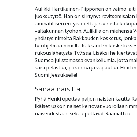
Aulikki Hartikainen-Piipponen on vaimo, äiti
juoksutyttö. Hän on siirtynyt ravitsemisalan 
ammatillisen erityisopettajan virasta kokop
valtakunnan työhön. Aulikilla on miehensä V
yhdistys nimeltä Rakkauden kosketus, jonka
tv-ohjelmaa nimeltä Rakkauden kosketukses
rukouslähetystä Tv7:ssä. Lisäksi he kiertävät
Suomea julistamassa evankeliumia, jotta m
saisi pelastua, parantua ja vapautua. Heidä
Suomi Jeesukselle!
Sanaa naisilta
Pyhä Henki opettaa paljon naisten kautta R
ikäiset uskon naiset kertovat vuorollaan m
naiseudestaan sekä opettavat Raamattua.