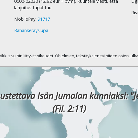
0600-02030 (12,92 eur + pvm). Kuuntele viesti, että
Lig
lahjoitus tapahtuu.
Ris
MobilePay:
91717
Rahankeräyslupa
kaikki sivuihin liittyvät oikeudet. Ohjelmien, tekstityksien tai niiden osien jul
ustettava Isän Jumalan kunniaksi: "J
(Fil. 2:11)