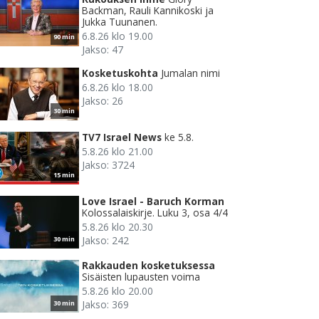
Backman, Rauli Kannikoski ja
Jukka Tuunanen.
6.8.26 klo 19.00
90 min
Jakso: 47
Kosketuskohta
Jumalan nimi
6.8.26 klo 18.00
Jakso: 26
30 min
TV7 Israel News
ke 5.8.
5.8.26 klo 21.00
Jakso: 3724
15 min
Love Israel - Baruch Korman
Kolossalaiskirje. Luku 3, osa 4/4
5.8.26 klo 20.30
Jakso: 242
30 min
Rakkauden kosketuksessa
Sisäisten lupausten voima
5.8.26 klo 20.00
Jakso: 369
30 min