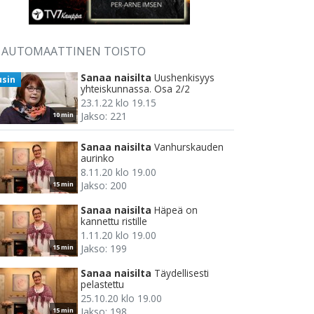
AUTOMAATTINEN TOISTO
Sanaa naisilta
Uushenkisyys
usin
yhteiskunnassa. Osa 2/2
23.1.22 klo 19.15
Jakso: 221
10 min
Sanaa naisilta
Vanhurskauden
aurinko
8.11.20 klo 19.00
Jakso: 200
15 min
Sanaa naisilta
Häpeä on
kannettu ristille
1.11.20 klo 19.00
Jakso: 199
15 min
Sanaa naisilta
Täydellisesti
pelastettu
25.10.20 klo 19.00
Jakso: 198
15 min