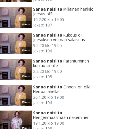
Sanaa naisilta
Millainen henkilö
Jeesus oli?
16.2.20 klo 19.05
Jakso: 197
15 min
Sanaa naisilta
Rukous oli
Jeesuksen voiman salaisuus
9.2.20 klo 19.05
Jakso: 196
15 min
Sanaa naisilta
Parantuminen
kuuluu sinulle
2.2.20 klo 19.00
Jakso: 195
15 min
Sanaa naisilta
Onneni on olla
Herraa lähellä!
26.1.20 klo 19.00
Jakso: 194
15 min
Sanaa naisilta
Hengenmaailmaan näkeminen
19.1.20 klo 19.00
Jakso: 193
15 min