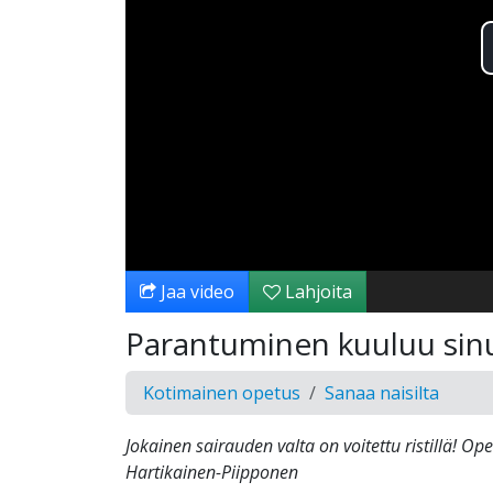
Jaa video
Lahjoita
Parantuminen kuuluu sinu
Kotimainen opetus
Sanaa naisilta
Jokainen sairauden valta on voitettu ristillä! Ope
Hartikainen-Piipponen