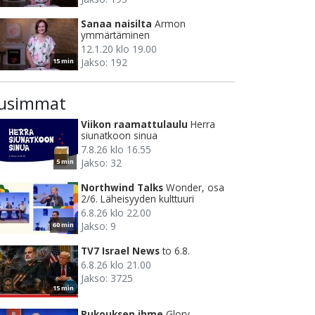
Sanaa naisilta
Armon
ymmärtäminen
12.1.20 klo 19.00
Jakso: 192
15 min
usimmat
Viikon raamattulaulu
Herra
siunatkoon sinua
7.8.26 klo 16.55
Jakso: 32
5 min
Northwind Talks
Wonder, osa
2/6. Läheisyyden kulttuuri
6.8.26 klo 22.00
Jakso: 9
60 min
TV7 Israel News
to 6.8.
6.8.26 klo 21.00
Jakso: 3725
15 min
Rukouksen ihme
Glory