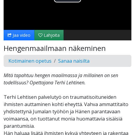
Toista
Video
Jaa video
Lahjoita
Hengenmaailmaan näkeminen
Kotimainen opetus
Sanaa naisilta
Mitä tapahtuu hengen maailmassa ja millainen on sen
todellisuus? Opettajana Terhi Lehtinen.
Terhi Lehtisen palvelutyö on traumatisoituneiden
ihmisten auttaminen kohti eheyttä. Vahva ammattitaito
yhdistettynä Jumalan työhön ja Hänen parantavaan
voimaansa, on tuottanut monia huomattavia sisäisiä
parantumisia.
Hän haluaa lisätä ihmisten kykyä yhteyteen ja rakentaa