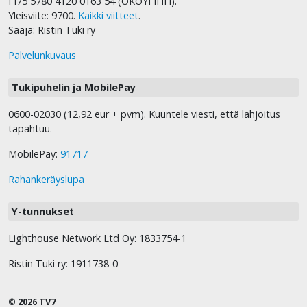
FI75 5780 4120 0163 54 (OKOYFIHH).
Yleisviite: 9700.
Kaikki viitteet
.
Saaja: Ristin Tuki ry
Palvelunkuvaus
Tukipuhelin ja MobilePay
0600-02030 (12,92 eur + pvm). Kuuntele viesti, että lahjoitus
tapahtuu.
MobilePay:
91717
Rahankeräyslupa
Y-tunnukset
Lighthouse Network Ltd Oy: 1833754-1
Ristin Tuki ry: 1911738-0
© 2026 TV7