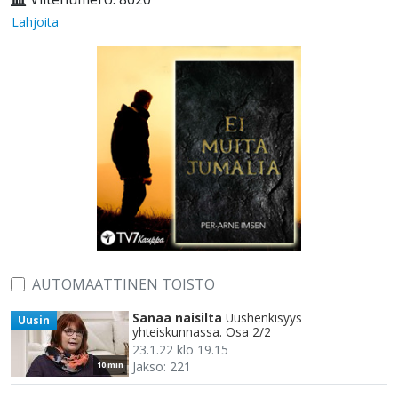
Lahjoita
AUTOMAATTINEN TOISTO
Sanaa naisilta
Uushenkisyys
Uusin
yhteiskunnassa. Osa 2/2
23.1.22 klo 19.15
Jakso: 221
10 min