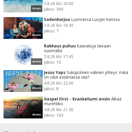
5.8.26 klo 20.00
Jakso: 369
30 min
Sadonkorjuu
Luomassa Luojan kanssa
5.8.26 klo 18.30
Jakso: 7
85 min
Rakkaus puhuu
Kaavailuja taivaan
suunnalta
5.8.26 klo 17.45
Jakso: 16
45 min
Jesus Yaps
Sukupolvien välinen yhteys: mikä
on ollut estämässä sitä?
4.8.26 klo 22.00
Jakso: 8
50 min
Gospel First - Evankeliumi ensin
Älkää
murehtiko
4.8.26 klo 21.30
Jakso: 163
30 min