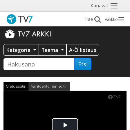
Näytä
Kanavat
valikko
Valikko
Kategoria
Teema
A-Ö listaus
Etsi
Oletussoitin
Vaihtoehtoinen soitin