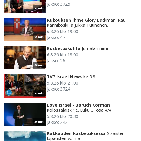
Jakso: 3725
15 min
Rukouksen ihme
Glory Backman, Rauli
Kannikoski ja Jukka Tuunanen.
6.8.26 klo 19.00
Jakso: 47
90 min
Kosketuskohta
Jumalan nimi
6.8.26 klo 18.00
Jakso: 26
30 min
TV7 Israel News
ke 5.8.
5.8.26 klo 21.00
Jakso: 3724
15 min
Love Israel - Baruch Korman
Kolossalaiskirje. Luku 3, osa 4/4
5.8.26 klo 20.30
Jakso: 242
30 min
Rakkauden kosketuksessa
Sisäisten
lupausten voima