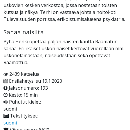
uskovien kesken verkostoa, jossa nostetaan toisten
kutsua ja näkyä. Terhi on vastaava johtaja hoitokoti
Tulevaisuuden portissa, erikoistumisalueena psykiatria.
Sanaa naisilta
Pyhä Henki opettaa paljon naisten kautta Raamatun
sanaa. Eri-ikäiset uskon naiset kertovat vuorollaan mm.
uskonelämästään, naiseudestaan sekä opettavat
Raamattua.
2439 katselua
Ensilähetys: su 19.1.2020
Jaksonumero: 193
Kesto: 15 min
Puhutut kielet:
suomi
Tekstitykset:
suomi
Viitenumero: 8620