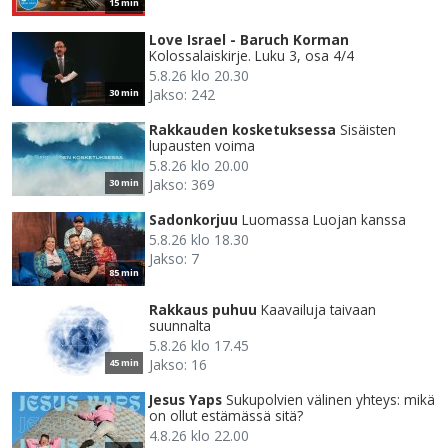
15 min
Love Israel - Baruch Korman
Kolossalaiskirje. Luku 3, osa 4/4
5.8.26 klo 20.30
Jakso: 242
30 min
Rakkauden kosketuksessa
Sisäisten
lupausten voima
5.8.26 klo 20.00
Jakso: 369
30 min
Sadonkorjuu
Luomassa Luojan kanssa
5.8.26 klo 18.30
Jakso: 7
85 min
Rakkaus puhuu
Kaavailuja taivaan
suunnalta
5.8.26 klo 17.45
Jakso: 16
45 min
Jesus Yaps
Sukupolvien välinen yhteys: mikä
on ollut estämässä sitä?
4.8.26 klo 22.00