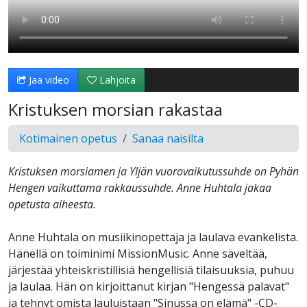
Jaa video
Lahjoita
Kristuksen morsian rakastaa
Kotimainen opetus
Sanaa naisilta
Kristuksen morsiamen ja Yljän vuorovaikutussuhde on Pyhän
Hengen vaikuttama rakkaussuhde. Anne Huhtala jakaa
opetusta aiheesta.
Anne Huhtala on musiikinopettaja ja laulava evankelista.
Hänellä on toiminimi MissionMusic. Anne säveltää,
järjestää yhteiskristillisiä hengellisiä tilaisuuksia, puhuu
ja laulaa. Hän on kirjoittanut kirjan "Hengessä palavat"
ja tehnyt omista lauluistaan "Sinussa on elämä" -CD-