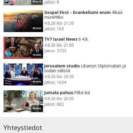
Jakso: 8
50 min
Gospel First - Evankeliumi ensin
Älkää
murehtiko
4.8.26 klo 21.30
Jakso: 163
30 min
TV7 Israel News
ti 4.8.
4.8.26 klo 21.00
Jakso: 3723
15 min
Jerusalem studio
Libanon: Diplomatian ja
sodan välissä
4.8.26 klo 20.30
Jakso: 1034
30 min
Jumala puhuu
Pitkä ikä
4.8.26 klo 20.00
Jakso: 682
30 min
Yhteystiedot