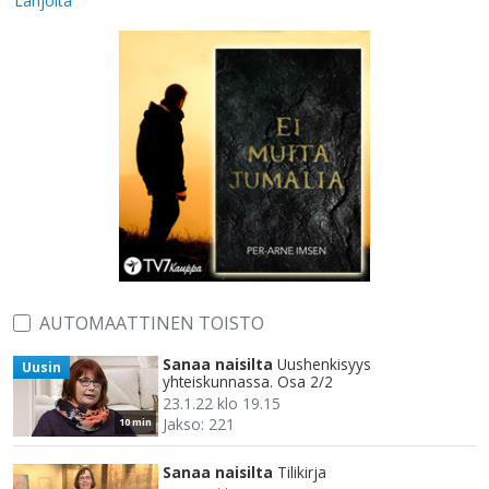
Lahjoita
AUTOMAATTINEN TOISTO
Sanaa naisilta
Uushenkisyys
Uusin
yhteiskunnassa. Osa 2/2
23.1.22 klo 19.15
Jakso: 221
10 min
Sanaa naisilta
Tilikirja