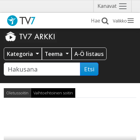
Näytä
Kanavat
valikko
Valikko
Kategoria
Teema
A-Ö listaus
Etsi
Oletussoitin
Vaihtoehtoinen soitin