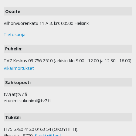
Osoite
Vilhonvuorenkatu 11 A 3. krs 00500 Helsinki
Tietosuoja
Puhelin:
TV7 Keskus 09 756 2510 (arkisin klo 9.00 - 12.00 ja 12.30 - 16.00)
Vikailmoitukset
Sähköposti
tv7(at)tv7.fi
etunimi.sukunimi@tv7.fi
Tukitili
FI75 5780 4120 0163 54 (OKOYFIHH).
Yleisviite: 9700.
Kaikki viitteet
.