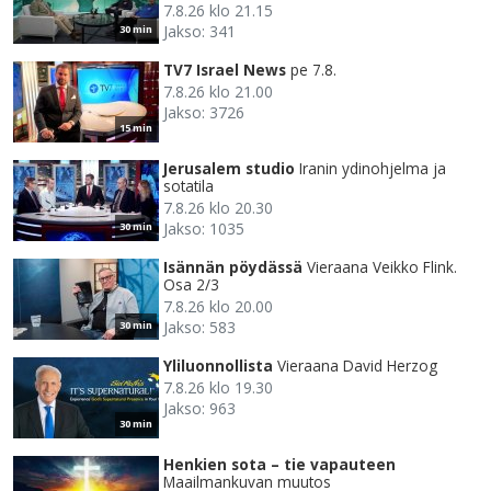
7.8.26 klo 21.15
Jakso: 341
30 min
TV7 Israel News
pe 7.8.
7.8.26 klo 21.00
Jakso: 3726
15 min
Jerusalem studio
Iranin ydinohjelma ja
sotatila
7.8.26 klo 20.30
Jakso: 1035
30 min
Isännän pöydässä
Vieraana Veikko Flink.
Osa 2/3
7.8.26 klo 20.00
Jakso: 583
30 min
Yliluonnollista
Vieraana David Herzog
7.8.26 klo 19.30
Jakso: 963
30 min
Henkien sota – tie vapauteen
Maailmankuvan muutos