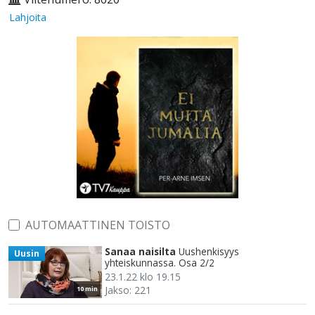
Lahjoita
AUTOMAATTINEN TOISTO
Sanaa naisilta
Uushenkisyys
Uusin
yhteiskunnassa. Osa 2/2
23.1.22 klo 19.15
Jakso: 221
10 min