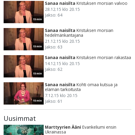
Sanaa naisilta
Kristuksen morsian valvoo
28.12.15 klo 20.15
Jakso: 64
15 min
Sanaa naisilta
Kristuksen morsian
hedelmänkantajana
21.12.15 klo 20.15
Jakso: 63
15 min
Sanaa naisilta
Kristuksen morsian rakastaa
14.12.15 klo 20.15
Jakso: 62
15 min
Sanaa naisilta
Kohti omaa kutsua ja
elämän tarkoitusta
7.12.15 klo 20.15
Jakso: 61
15 min
Uusimmat
Marttyyrien Ääni
Evankeliumi ensin
Ukrainassa