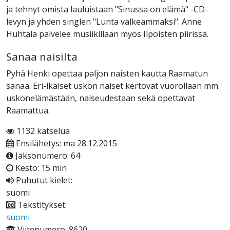
ja tehnyt omista lauluistaan "Sinussa on elämä" -CD-
levyn ja yhden singlen "Lunta valkeammaksi". Anne
Huhtala palvelee musiikillaan myös Ilpoisten piirissä.
Sanaa naisilta
Pyhä Henki opettaa paljon naisten kautta Raamatun
sanaa. Eri-ikäiset uskon naiset kertovat vuorollaan mm.
uskonelämästään, naiseudestaan sekä opettavat
Raamattua.
1132 katselua
Ensilähetys: ma 28.12.2015
Jaksonumero: 64
Kesto: 15 min
Puhutut kielet:
suomi
Tekstitykset:
suomi
Viitenumero: 8620