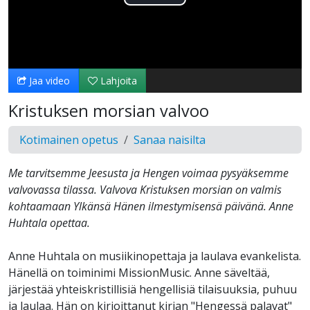
Toista
Video
Jaa video
Lahjoita
Kristuksen morsian valvoo
Kotimainen opetus
Sanaa naisilta
Me tarvitsemme Jeesusta ja Hengen voimaa pysyäksemme
valvovassa tilassa. Valvova Kristuksen morsian on valmis
kohtaamaan Ylkänsä Hänen ilmestymisensä päivänä. Anne
Huhtala opettaa.
Anne Huhtala on musiikinopettaja ja laulava evankelista.
Hänellä on toiminimi MissionMusic. Anne säveltää,
järjestää yhteiskristillisiä hengellisiä tilaisuuksia, puhuu
ja laulaa. Hän on kirjoittanut kirjan "Hengessä palavat"