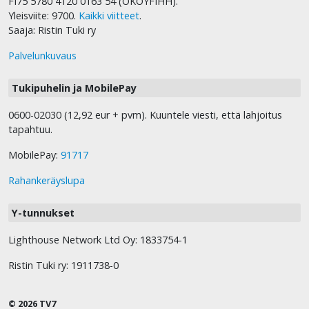
FI75 5780 4120 0163 54 (OKOYFIHH).
Yleisviite: 9700.
Kaikki viitteet
.
Saaja: Ristin Tuki ry
Palvelunkuvaus
Tukipuhelin ja MobilePay
0600-02030 (12,92 eur + pvm). Kuuntele viesti, että lahjoitus
tapahtuu.
MobilePay:
91717
Rahankeräyslupa
Y-tunnukset
Lighthouse Network Ltd Oy: 1833754-1
Ristin Tuki ry: 1911738-0
© 2026 TV7