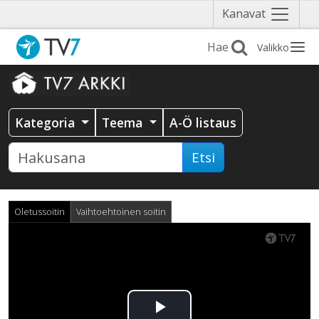
Näytä
Kanavat
valikko
Valikko
Kategoria
Teema
A-Ö listaus
Etsi
Oletussoitin
Vaihtoehtoinen soitin