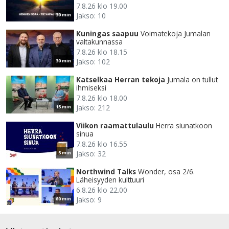
7.8.26 klo 19.00
Jakso: 10
30 min
Kuningas saapuu
Voimatekoja Jumalan
valtakunnassa
7.8.26 klo 18.15
Jakso: 102
30 min
Katselkaa Herran tekoja
Jumala on tullut
ihmiseksi
7.8.26 klo 18.00
Jakso: 212
15 min
Viikon raamattulaulu
Herra siunatkoon
sinua
7.8.26 klo 16.55
Jakso: 32
5 min
Northwind Talks
Wonder, osa 2/6.
Läheisyyden kulttuuri
6.8.26 klo 22.00
Jakso: 9
60 min