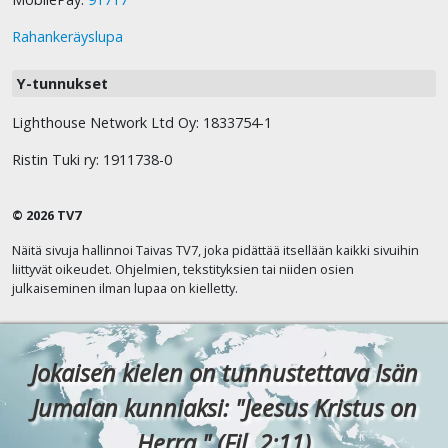
Rahankeräyslupa
Y-tunnukset
Lighthouse Network Ltd Oy: 1833754-1
Ristin Tuki ry: 1911738-0
© 2026 TV7
Näitä sivuja hallinnoi Taivas TV7, joka pidättää itsellään kaikki sivuihin
liittyvät oikeudet. Ohjelmien, tekstityksien tai niiden osien
julkaiseminen ilman lupaa on kielletty.
Jokaisen kielen on tunnustettava Isän
Jumalan kunniaksi: "Jeesus Kristus on
Herra." (Fil. 2:11)