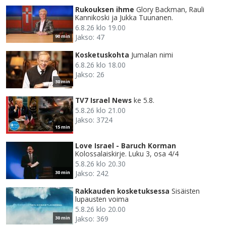
Rukouksen ihme
Glory Backman, Rauli
Kannikoski ja Jukka Tuunanen.
6.8.26 klo 19.00
Jakso: 47
90 min
Kosketuskohta
Jumalan nimi
6.8.26 klo 18.00
Jakso: 26
30 min
TV7 Israel News
ke 5.8.
5.8.26 klo 21.00
Jakso: 3724
15 min
Love Israel - Baruch Korman
Kolossalaiskirje. Luku 3, osa 4/4
5.8.26 klo 20.30
Jakso: 242
30 min
Rakkauden kosketuksessa
Sisäisten
lupausten voima
5.8.26 klo 20.00
Jakso: 369
30 min