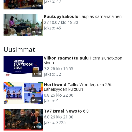
Jakso: 47
20 min
Ruutupyhäkoulu
Laupias samarialainen
27.10.07 klo 18.30
Jakso: 46
20 min
Uusimmat
Viikon raamattulaulu
Herra siunatkoon
sinua
7.8.26 klo 16.55
Jakso: 32
5 min
Northwind Talks
Wonder, osa 2/6.
Läheisyyden kulttuuri
6.8.26 klo 22.00
Jakso: 9
60 min
TV7 Israel News
to 6.8.
6.8.26 klo 21.00
Jakso: 3725
15 min