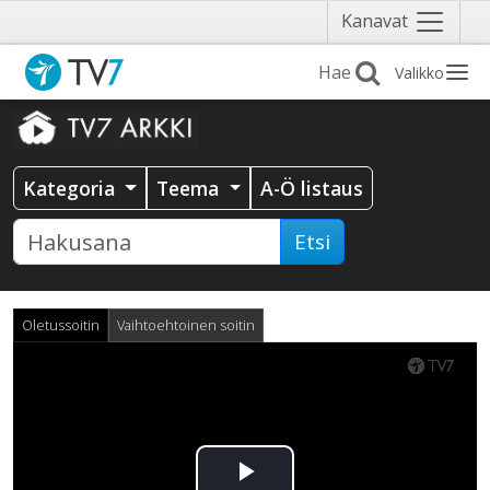
Näytä
Kanavat
valikko
Valikko
Kategoria
Teema
A-Ö listaus
Etsi
Oletussoitin
Vaihtoehtoinen soitin