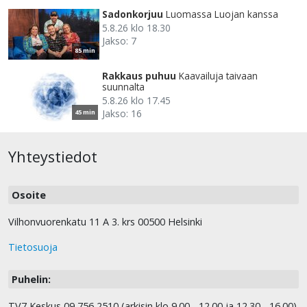
Sadonkorjuu
Luomassa Luojan kanssa
5.8.26 klo 18.30
Jakso: 7
85 min
Rakkaus puhuu
Kaavailuja taivaan
suunnalta
5.8.26 klo 17.45
Jakso: 16
45 min
Yhteystiedot
Osoite
Vilhonvuorenkatu 11 A 3. krs 00500 Helsinki
Tietosuoja
Puhelin:
TV7 Keskus 09 756 2510 (arkisin klo 9.00 - 12.00 ja 12.30 - 16.00)