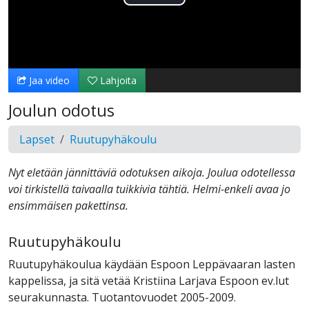
Toista
Video
Jaa video
Lahjoita
Joulun odotus
Lapset
Ruutupyhäkoulu
Nyt eletään jännittäviä odotuksen aikoja. Joulua odotellessa
voi tirkistellä taivaalla tuikkivia tähtiä. Helmi-enkeli avaa jo
ensimmäisen pakettinsa.
Ruutupyhäkoulu
Ruutupyhäkoulua käydään Espoon Leppävaaran lasten
kappelissa, ja sitä vetää Kristiina Larjava Espoon ev.lut
seurakunnasta. Tuotantovuodet 2005-2009.