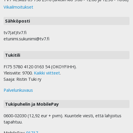
Vikailmoitukset
Sähköposti
tv7(at)tv7.fi
etunimi.sukunimi@tv7.fi
Tukitili
FI75 5780 4120 0163 54 (OKOYFIHH).
Yleisviite: 9700.
Kaikki viitteet
.
Saaja: Ristin Tuki ry
Palvelunkuvaus
Tukipuhelin ja MobilePay
0600-02030 (12,92 eur + pvm). Kuuntele viesti, että lahjoitus
tapahtuu.
MobilePay:
91717