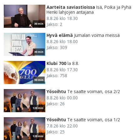
Aarteita saviastioissa
Isä, Poika ja Pyhä
Henki lahjojen antajana
8.8.26 klo 18.30
Jakso: 2
30 min
Hyvä elämä
Jumalan voima meissä
8.8.26 klo 18.00
Jakso: 309
30 min
Klubi 700
la 8.8.
8.8.26 klo 17.30
Jakso: 758
30 min
Yösoihtu
Te saatte voiman, osa 2/2
8.8.26 klo 00.00
Jakso: 26
120 min
Yösoihtu
Te saatte voiman, osa 1/2
7.8.26 klo 22.00
Jakso: 25
120 min