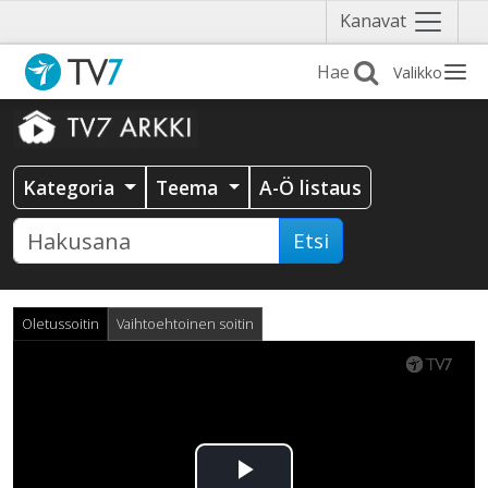
Näytä
Kanavat
valikko
Valikko
Kategoria
Teema
A-Ö listaus
Etsi
Oletussoitin
Vaihtoehtoinen soitin