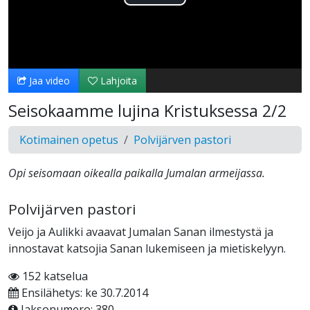
Toista
Video
Jaa video
Lahjoita
Seisokaamme lujina Kristuksessa 2/2
Kotimainen opetus
Polvijärven pastori
Opi seisomaan oikealla paikalla Jumalan armeijassa.
Polvijärven pastori
Veijo ja Aulikki avaavat Jumalan Sanan ilmestystä ja
innostavat katsojia Sanan lukemiseen ja mietiskelyyn.
152 katselua
Ensilähetys: ke 30.7.2014
Jaksonumero: 380