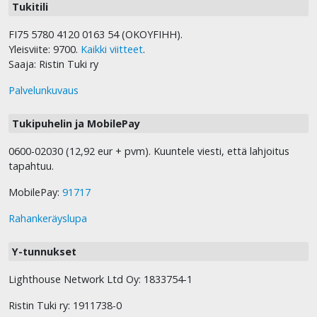
Tukitili
FI75 5780 4120 0163 54 (OKOYFIHH).
Yleisviite: 9700.
Kaikki viitteet
.
Saaja: Ristin Tuki ry
Palvelunkuvaus
Tukipuhelin ja MobilePay
0600-02030 (12,92 eur + pvm). Kuuntele viesti, että lahjoitus
tapahtuu.
MobilePay:
91717
Rahankeräyslupa
Y-tunnukset
Lighthouse Network Ltd Oy: 1833754-1
Ristin Tuki ry: 1911738-0