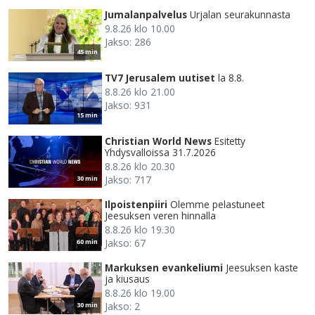
Jumalanpalvelus
Urjalan seurakunnasta
9.8.26 klo 10.00
Jakso: 286
45 min
TV7 Jerusalem uutiset
la 8.8.
8.8.26 klo 21.00
Jakso: 931
15 min
Christian World News
Esitetty
Yhdysvalloissa 31.7.2026
8.8.26 klo 20.30
Jakso: 717
30 min
Ilpoistenpiiri
Olemme pelastuneet
Jeesuksen veren hinnalla
8.8.26 klo 19.30
Jakso: 67
60 min
Markuksen evankeliumi
Jeesuksen kaste
ja kiusaus
8.8.26 klo 19.00
Jakso: 2
30 min