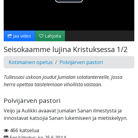
Toista
Video
Jaa video
Lahjoita
Seisokaamme lujina Kristuksessa 1/2
Kotimainen opetus
Polvijärven pastori
Tullessasi uskoon joudut Jumalan sotatantereelle, jossa
herra opettaa taistelemaan vihollista vastaan.
Polvijärven pastori
Veijo ja Aulikki avaavat Jumalan Sanan ilmestystä ja
innostavat katsojia Sanan lukemiseen ja mietiskelyyn.
466 katselua
Ensilähetys: ke 25.6.2014