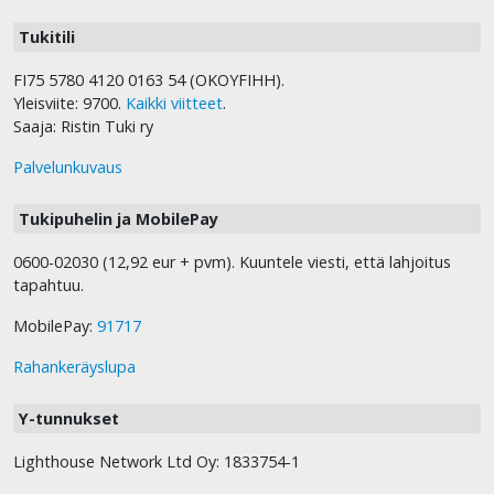
Tukitili
FI75 5780 4120 0163 54 (OKOYFIHH).
Yleisviite: 9700.
Kaikki viitteet
.
Saaja: Ristin Tuki ry
Palvelunkuvaus
Tukipuhelin ja MobilePay
0600-02030 (12,92 eur + pvm). Kuuntele viesti, että lahjoitus
tapahtuu.
MobilePay:
91717
Rahankeräyslupa
Y-tunnukset
Lighthouse Network Ltd Oy: 1833754-1