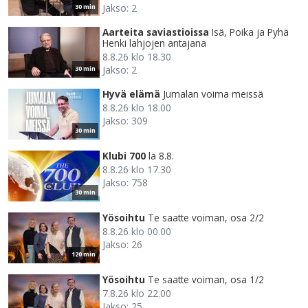
Jakso: 2
30 min
Aarteita saviastioissa
Isä, Poika ja Pyhä
Henki lahjojen antajana
8.8.26 klo 18.30
Jakso: 2
30 min
Hyvä elämä
Jumalan voima meissä
8.8.26 klo 18.00
Jakso: 309
30 min
Klubi 700
la 8.8.
8.8.26 klo 17.30
Jakso: 758
30 min
Yösoihtu
Te saatte voiman, osa 2/2
8.8.26 klo 00.00
Jakso: 26
120 min
Yösoihtu
Te saatte voiman, osa 1/2
7.8.26 klo 22.00
Jakso: 25