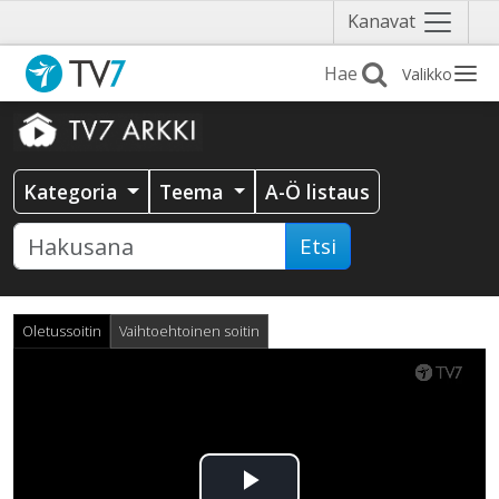
Näytä
Kanavat
valikko
Valikko
Kategoria
Teema
A-Ö listaus
Etsi
Oletussoitin
Vaihtoehtoinen soitin