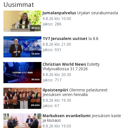
Uusimmat
Jumalanpalvelus
Urjalan seurakunnasta
9.8.26 klo 10.00
Jakso: 286
45 min
TV7 Jerusalem uutiset
la 8.8.
8.8.26 klo 21.00
Jakso: 931
15 min
Christian World News
Esitetty
Yhdysvalloissa 31.7.2026
8.8.26 klo 20.30
Jakso: 717
30 min
Ilpoistenpiiri
Olemme pelastuneet
Jeesuksen veren hinnalla
8.8.26 klo 19.30
Jakso: 67
60 min
Markuksen evankeliumi
Jeesuksen kaste
ja kiusaus
8.8.26 klo 19.00