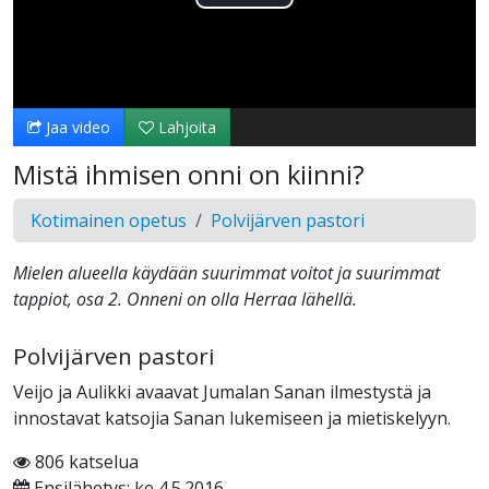
Toista
Video
Jaa video
Lahjoita
Mistä ihmisen onni on kiinni?
Kotimainen opetus
Polvijärven pastori
Mielen alueella käydään suurimmat voitot ja suurimmat
tappiot, osa 2. Onneni on olla Herraa lähellä.
Polvijärven pastori
Veijo ja Aulikki avaavat Jumalan Sanan ilmestystä ja
innostavat katsojia Sanan lukemiseen ja mietiskelyyn.
806 katselua
Ensilähetys: ke 4.5.2016