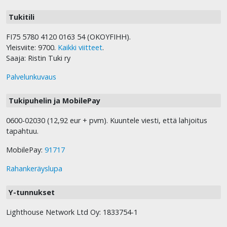
Tukitili
FI75 5780 4120 0163 54 (OKOYFIHH).
Yleisviite: 9700.
Kaikki viitteet
.
Saaja: Ristin Tuki ry
Palvelunkuvaus
Tukipuhelin ja MobilePay
0600-02030 (12,92 eur + pvm). Kuuntele viesti, että lahjoitus
tapahtuu.
MobilePay:
91717
Rahankeräyslupa
Y-tunnukset
Lighthouse Network Ltd Oy: 1833754-1