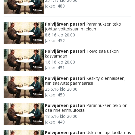
25.1.17 klo 20.00
Jakso: 480
30 min
Polvijärven pastori
Parannuksen teko
johtaa voittoisaan mieleen
8.6.16 klo 20.00
Jakso: 452
30 min
Polvijärven pastori
Toivo saa uskon
kasvamaan
1.6.16 klo 20.00
Jakso: 451
30 min
Polvijärven pastori
Keskity olennaiseen,
niin saavutat päämääräsi
25.5.16 klo 20.00
Jakso: 450
30 min
Polvijärven pastori
Parannuksen teko on
osa mielenmuutosta
18.5.16 klo 20.00
Jakso: 449
30 min
Polvijärven pastori
Usko on luja luottamus