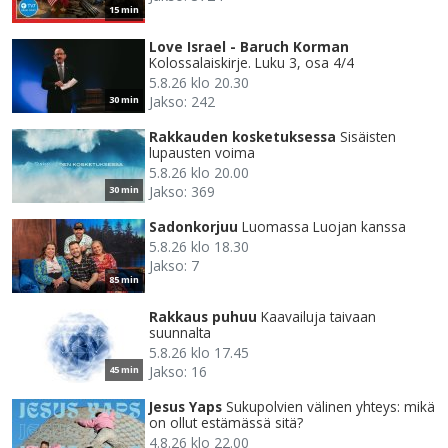
15 min
Love Israel - Baruch Korman
Kolossalaiskirje. Luku 3, osa 4/4
5.8.26 klo 20.30
Jakso: 242
30 min
Rakkauden kosketuksessa
Sisäisten
lupausten voima
5.8.26 klo 20.00
Jakso: 369
30 min
Sadonkorjuu
Luomassa Luojan kanssa
5.8.26 klo 18.30
Jakso: 7
85 min
Rakkaus puhuu
Kaavailuja taivaan
suunnalta
5.8.26 klo 17.45
Jakso: 16
45 min
Jesus Yaps
Sukupolvien välinen yhteys: mikä
on ollut estämässä sitä?
4.8.26 klo 22.00