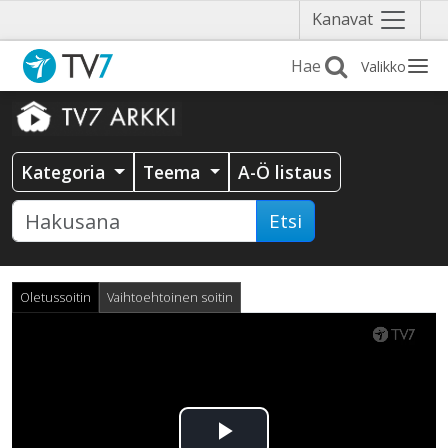
Näytä
Kanavat
valikko
Valikko
Kategoria
Teema
A-Ö listaus
Etsi
Oletussoitin
Vaihtoehtoinen soitin