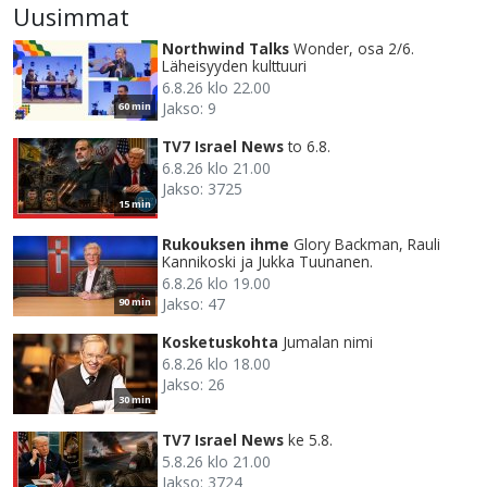
Uusimmat
Northwind Talks
Wonder, osa 2/6.
Läheisyyden kulttuuri
6.8.26 klo 22.00
Jakso: 9
60 min
TV7 Israel News
to 6.8.
6.8.26 klo 21.00
Jakso: 3725
15 min
Rukouksen ihme
Glory Backman, Rauli
Kannikoski ja Jukka Tuunanen.
6.8.26 klo 19.00
Jakso: 47
90 min
Kosketuskohta
Jumalan nimi
6.8.26 klo 18.00
Jakso: 26
30 min
TV7 Israel News
ke 5.8.
5.8.26 klo 21.00
Jakso: 3724