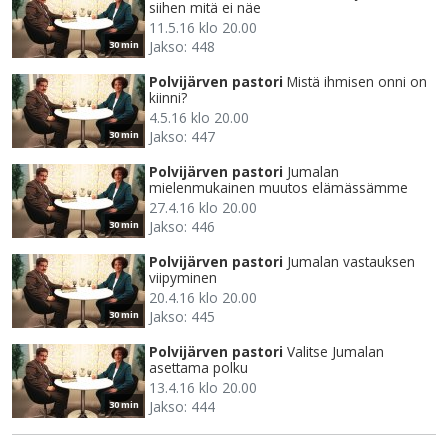
siihen mitä ei näe
11.5.16 klo 20.00
Jakso: 448
30 min
Polvijärven pastori
Mistä ihmisen onni on
kiinni?
4.5.16 klo 20.00
Jakso: 447
30 min
Polvijärven pastori
Jumalan
mielenmukainen muutos elämässämme
27.4.16 klo 20.00
Jakso: 446
30 min
Polvijärven pastori
Jumalan vastauksen
viipyminen
20.4.16 klo 20.00
Jakso: 445
30 min
Polvijärven pastori
Valitse Jumalan
asettama polku
13.4.16 klo 20.00
Jakso: 444
30 min