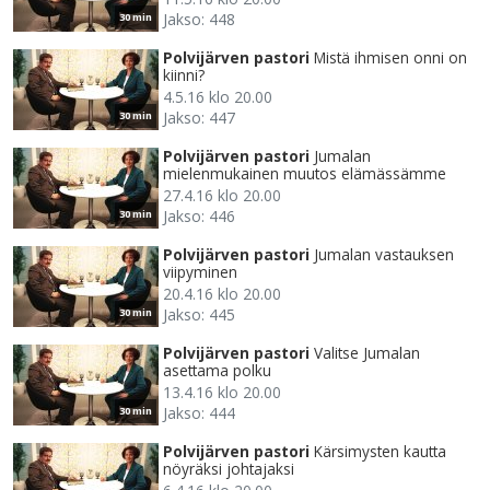
Jakso: 448
30 min
Polvijärven pastori
Mistä ihmisen onni on
kiinni?
4.5.16 klo 20.00
Jakso: 447
30 min
Polvijärven pastori
Jumalan
mielenmukainen muutos elämässämme
27.4.16 klo 20.00
Jakso: 446
30 min
Polvijärven pastori
Jumalan vastauksen
viipyminen
20.4.16 klo 20.00
Jakso: 445
30 min
Polvijärven pastori
Valitse Jumalan
asettama polku
13.4.16 klo 20.00
Jakso: 444
30 min
Polvijärven pastori
Kärsimysten kautta
nöyräksi johtajaksi