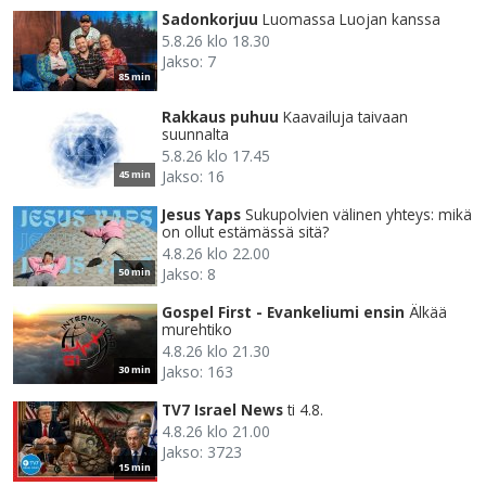
Sadonkorjuu
Luomassa Luojan kanssa
5.8.26 klo 18.30
Jakso: 7
85 min
Rakkaus puhuu
Kaavailuja taivaan
suunnalta
5.8.26 klo 17.45
Jakso: 16
45 min
Jesus Yaps
Sukupolvien välinen yhteys: mikä
on ollut estämässä sitä?
4.8.26 klo 22.00
Jakso: 8
50 min
Gospel First - Evankeliumi ensin
Älkää
murehtiko
4.8.26 klo 21.30
Jakso: 163
30 min
TV7 Israel News
ti 4.8.
4.8.26 klo 21.00
Jakso: 3723
15 min