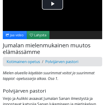
Toista
Video
Jaa video
Lahjoita
Jumalan mielenmukainen muutos
elämässämme
Kotimainen opetus
Polvijärven pastori
Mielen alueella käydään suurimmat voitot ja suurimmat
tappiot -opetussarja alkaa. Osa 1.
Polvijärven pastori
Veijo ja Aulikki avaavat Jumalan Sanan ilmestystä ja
innostavat katsojia Sanan lukemiseen ja mietiskelyyn.