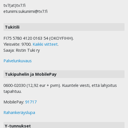
tv7(at)tv7.fi
etunimi.sukunimi@tv7.fi
Tukitili
FI75 5780 4120 0163 54 (OKOYFIHH).
Yleisviite: 9700.
Kaikki viitteet
.
Saaja: Ristin Tuki ry
Palvelunkuvaus
Tukipuhelin ja MobilePay
0600-02030 (12,92 eur + pvm). Kuuntele viesti, että lahjoitus
tapahtuu.
MobilePay:
91717
Rahankeräyslupa
Y-tunnukset