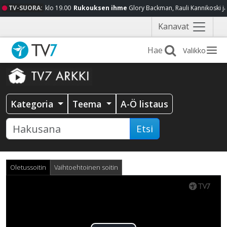
TV-SUORA:
klo 19.00
Rukouksen ihme
Glory Backman, Rauli Kannikoski j
Näytä
Kanavat
valikko
Valikko
Kategoria
Teema
A-Ö listaus
Etsi
Oletussoitin
Vaihtoehtoinen soitin