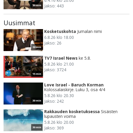
6.4.16 klo 20.00
Jakso: 443
30 min
Uusimmat
Kosketuskohta
Jumalan nimi
6.8.26 klo 18.00
Jakso: 26
30 min
TV7 Israel News
ke 5.8.
5.8.26 klo 21.00
Jakso: 3724
15 min
Love Israel - Baruch Korman
Kolossalaiskirje. Luku 3, osa 4/4
5.8.26 klo 20.30
Jakso: 242
30 min
Rakkauden kosketuksessa
Sisäisten
lupausten voima
5.8.26 klo 20.00
Jakso: 369
30 min