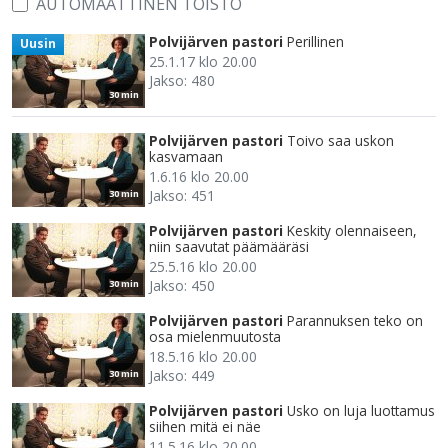
AUTOMAATTINEN TOISTO
Polvijärven pastori
Perillinen
Uusin
25.1.17 klo 20.00
Jakso: 480
30 min
Polvijärven pastori
Toivo saa uskon
kasvamaan
1.6.16 klo 20.00
Jakso: 451
30 min
Polvijärven pastori
Keskity olennaiseen,
niin saavutat päämääräsi
25.5.16 klo 20.00
Jakso: 450
30 min
Polvijärven pastori
Parannuksen teko on
osa mielenmuutosta
18.5.16 klo 20.00
Jakso: 449
30 min
Polvijärven pastori
Usko on luja luottamus
siihen mitä ei näe
11.5.16 klo 20.00