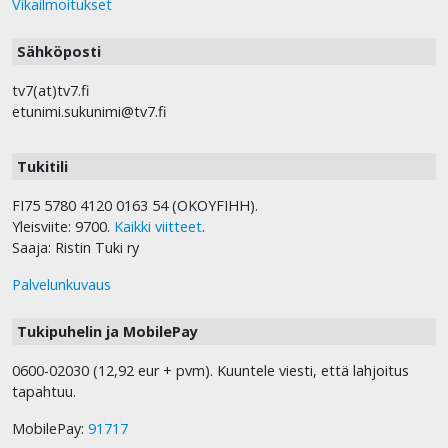
Vikailmoitukset
Sähköposti
tv7(at)tv7.fi
etunimi.sukunimi@tv7.fi
Tukitili
FI75 5780 4120 0163 54 (OKOYFIHH).
Yleisviite: 9700.
Kaikki viitteet
.
Saaja: Ristin Tuki ry
Palvelunkuvaus
Tukipuhelin ja MobilePay
0600-02030 (12,92 eur + pvm). Kuuntele viesti, että lahjoitus
tapahtuu.
MobilePay:
91717