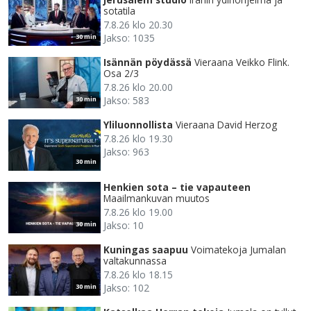
sotatila
7.8.26 klo 20.30
Jakso: 1035
30 min
Isännän pöydässä
Vieraana Veikko Flink.
Osa 2/3
7.8.26 klo 20.00
Jakso: 583
30 min
Yliluonnollista
Vieraana David Herzog
7.8.26 klo 19.30
Jakso: 963
30 min
Henkien sota – tie vapauteen
Maailmankuvan muutos
7.8.26 klo 19.00
Jakso: 10
30 min
Kuningas saapuu
Voimatekoja Jumalan
valtakunnassa
7.8.26 klo 18.15
Jakso: 102
30 min