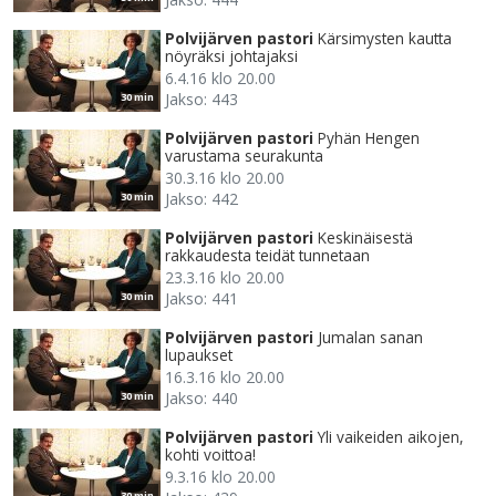
Polvijärven pastori
Kärsimysten kautta
nöyräksi johtajaksi
6.4.16 klo 20.00
Jakso: 443
30 min
Polvijärven pastori
Pyhän Hengen
varustama seurakunta
30.3.16 klo 20.00
Jakso: 442
30 min
Polvijärven pastori
Keskinäisestä
rakkaudesta teidät tunnetaan
23.3.16 klo 20.00
Jakso: 441
30 min
Polvijärven pastori
Jumalan sanan
lupaukset
16.3.16 klo 20.00
Jakso: 440
30 min
Polvijärven pastori
Yli vaikeiden aikojen,
kohti voittoa!
9.3.16 klo 20.00
30 min