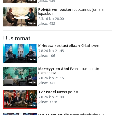
Jakso: 439
Polvijärven pastori
Luottamus Jumalan
lupauksiin
2.3.16 klo 20.00
Jakso: 438
30 min
Uusimmat
Kirkossa keskustellaan
Kirkollisvero
7.8.26 klo 21.45
Jakso: 106
15 min
Marttyyrien Ääni
Evankeliumi ensin
Ukrainassa
7.8.26 klo 21.15
Jakso: 341
30 min
TV7 Israel News
pe 7.8.
7.8.26 klo 21.00
Jakso: 3726
15 min
Jerusalem studio
Iranin ydinohjelma ja