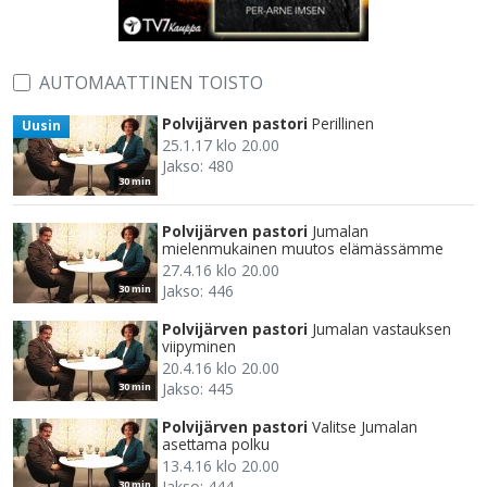
AUTOMAATTINEN TOISTO
Polvijärven pastori
Perillinen
Uusin
25.1.17 klo 20.00
Jakso: 480
30 min
Polvijärven pastori
Jumalan
mielenmukainen muutos elämässämme
27.4.16 klo 20.00
Jakso: 446
30 min
Polvijärven pastori
Jumalan vastauksen
viipyminen
20.4.16 klo 20.00
Jakso: 445
30 min
Polvijärven pastori
Valitse Jumalan
asettama polku
13.4.16 klo 20.00
Jakso: 444
30 min