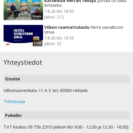
Katselkaa Herran tekoja
Jumala on tullut
ihmiseksi
7.8.26 klo 18.00
Jakso: 212
15 min
Viikon raamattulaulu
Herra siunatkoon
sinua
7.8.26 klo 16.55
Jakso: 32
5 min
Yhteystiedot
Osoite
Vilhonvuorenkatu 11 A 3. krs 00500 Helsinki
Tietosuoja
Puhelin:
TV7 Keskus 09 756 2510 (arkisin klo 9.00 - 12.00 ja 12.30 - 16.00)