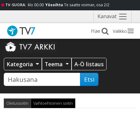
TV-SUORA:
klo 00.00
Yösoihtu
Te saatte voiman, osa 2/2
Näytä
Kanavat
valikko
Valikko
Kategoria
Teema
A-Ö listaus
Etsi
Oletussoitin
Vaihtoehtoinen soitin