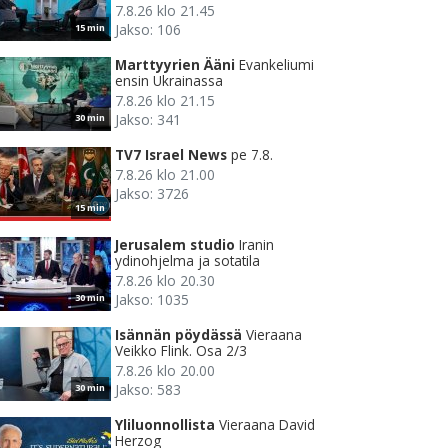
7.8.26 klo 21.45
Jakso: 106
15 min
Marttyyrien Ääni
Evankeliumi
ensin Ukrainassa
7.8.26 klo 21.15
Jakso: 341
30 min
TV7 Israel News
pe 7.8.
7.8.26 klo 21.00
Jakso: 3726
15 min
Jerusalem studio
Iranin
ydinohjelma ja sotatila
7.8.26 klo 20.30
Jakso: 1035
30 min
Isännän pöydässä
Vieraana
Veikko Flink. Osa 2/3
7.8.26 klo 20.00
Jakso: 583
30 min
Yliluonnollista
Vieraana David
Herzog