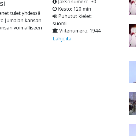
Jaksonumero: 30
si
Kesto: 120 min
enet tulet yhdessä
Puhutut kielet:
oko Jumalan kansan
suomi
kansan voimalliseen
Viitenumero: 1944
Lahjoita