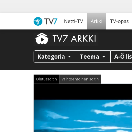
Netti-TV
Arkki
TV-opas
Kategoria
Teema
A-Ö li
Oletussoitin
Vaihtoehtoinen soitin