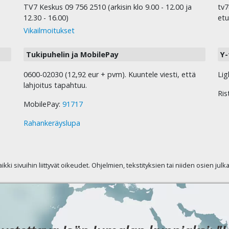
TV7 Keskus 09 756 2510 (arkisin klo 9.00 - 12.00 ja
tv7
12.30 - 16.00)
etu
Vikailmoitukset
Tukipuhelin ja MobilePay
Y-
0600-02030 (12,92 eur + pvm). Kuuntele viesti, että
Lig
lahjoitus tapahtuu.
Ris
MobilePay:
91717
Rahankeräyslupa
kaikki sivuihin liittyvät oikeudet. Ohjelmien, tekstityksien tai niiden osien jul