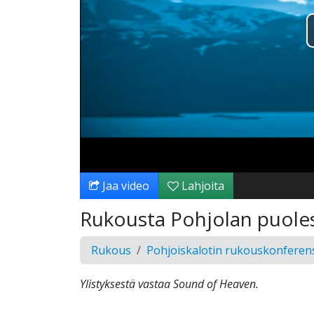
Jaa video
Lahjoita
Rukousta Pohjolan puoles
Rukous
Pohjoiskalotin rukouskonferen
Ylistyksestä vastaa Sound of Heaven.