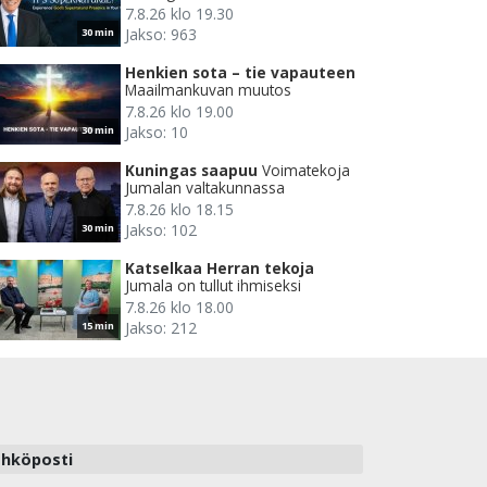
7.8.26 klo 19.30
Jakso: 963
30 min
Henkien sota – tie vapauteen
Maailmankuvan muutos
7.8.26 klo 19.00
Jakso: 10
30 min
Kuningas saapuu
Voimatekoja
Jumalan valtakunnassa
7.8.26 klo 18.15
Jakso: 102
30 min
Katselkaa Herran tekoja
Jumala on tullut ihmiseksi
7.8.26 klo 18.00
Jakso: 212
15 min
hköposti