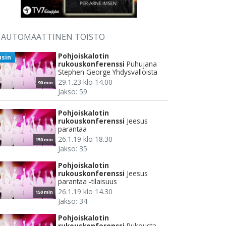
AUTOMAATTINEN TOISTO
Pohjoiskalotin
usin
rukouskonferenssi
Puhujana
Stephen George Yhdysvalloista
29.1.23 klo 14.00
90 min
Jakso: 59
Pohjoiskalotin
rukouskonferenssi
Jeesus
parantaa
26.1.19 klo 18.30
150 min
Jakso: 35
Pohjoiskalotin
rukouskonferenssi
Jeesus
parantaa -tilaisuus
26.1.19 klo 14.30
150 min
Jakso: 34
Pohjoiskalotin
rukouskonferenssi
Rukousta