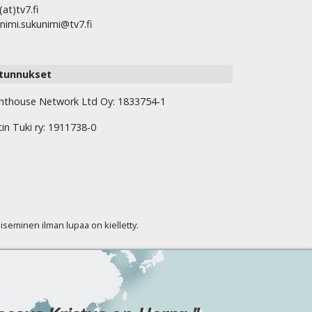
(at)tv7.fi
nimi.sukunimi@tv7.fi
tunnukset
hthouse Network Ltd Oy: 1833754-1
tin Tuki ry: 1911738-0
kaiseminen ilman lupaa on kielletty.