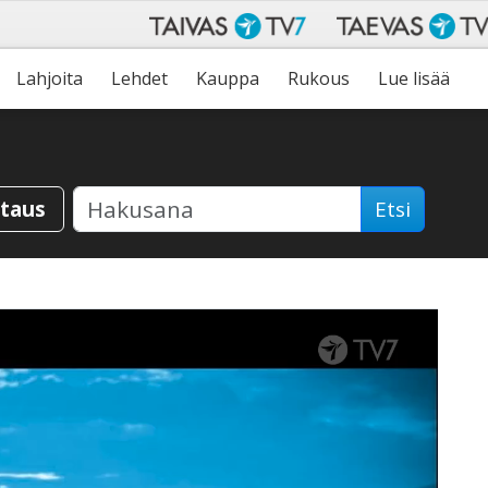
Lahjoita
Lehdet
Kauppa
Rukous
Lue lisää
staus
Etsi