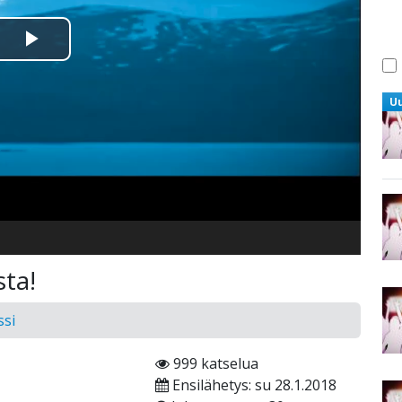
Toista
Video
U
ta!
ssi
999 katselua
Ensilähetys: su 28.1.2018