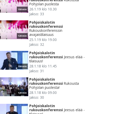
Pohjolan puolesta
26.1.19 klo 10.30
150 min
Jakso: 33
Pohjoiskalotin
rukouskonferenssi
Rukouskonferenssin
avajaistilaisuus
120 min
25.1.19 klo 19.00
Jakso: 32
Pohjoiskalotin
rukouskonferenssi
Jeesus elää -
tilaisuus!
28.1.18 klo 11.45
150 min
Jakso: 31
Pohjoiskalotin
rukouskonferenssi
Rukousta
Pohjolan puolesta!
28.1.18 klo 09.00
120 min
Jakso: 30
Pohjoiskalotin
rukouskonferenssi
Jeesus elää -
tilaisuus!