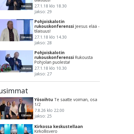
27.1.18 klo 18.30
150 min
Jakso: 29
Pohjoiskalotin
rukouskonferenssi
Jeesus elää -
tilaisuus!
27.1.18 klo 14.30
150 min
Jakso: 28
Pohjoiskalotin
rukouskonferenssi
Rukousta
Pohjolan puolesta!
27.1.18 klo 10.30
150 min
Jakso: 27
usimmat
Yösoihtu
Te saatte voiman, osa
1/2
7.8.26 klo 22.00
Jakso: 25
120 min
Kirkossa keskustellaan
Kirkollisvero