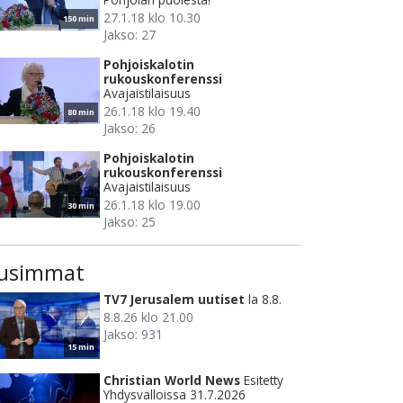
27.1.18 klo 10.30
150 min
Jakso: 27
Pohjoiskalotin
rukouskonferenssi
Avajaistilaisuus
26.1.18 klo 19.40
80 min
Jakso: 26
Pohjoiskalotin
rukouskonferenssi
Avajaistilaisuus
26.1.18 klo 19.00
30 min
Jakso: 25
usimmat
TV7 Jerusalem uutiset
la 8.8.
8.8.26 klo 21.00
Jakso: 931
15 min
Christian World News
Esitetty
Yhdysvalloissa 31.7.2026