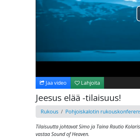
Jaa video
Lahjoita
Jeesus elää -tilaisuus!
Rukous
Pohjoiskalotin rukouskonferen
Tilaisuutta johtavat Simo ja Taina Rautio Kolaris
vastaa Sound of Heaven.