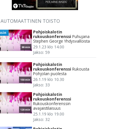
AUTOMAATTINEN TOISTO
Pohjoiskalotin
usin
rukouskonferenssi
Puhujana
Stephen George Yhdysvalloista
29.1.23 klo 14.00
90 min
Jakso: 59
Pohjoiskalotin
rukouskonferenssi
Rukousta
Pohjolan puolesta
26.1.19 klo 10.30
150 min
Jakso: 33
Pohjoiskalotin
rukouskonferenssi
Rukouskonferenssin
avajaistilaisuus
120 min
25.1.19 klo 19.00
Jakso: 32
Pohjoiskalotin