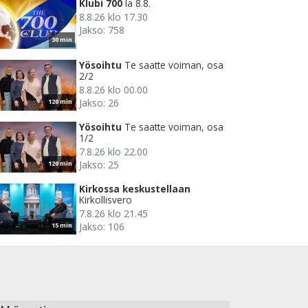
Klubi 700
la 8.8.
8.8.26 klo 17.30
Jakso: 758
30 min
Yösoihtu
Te saatte voiman, osa
2/2
8.8.26 klo 00.00
Jakso: 26
120 min
Yösoihtu
Te saatte voiman, osa
1/2
7.8.26 klo 22.00
Jakso: 25
120 min
Kirkossa keskustellaan
Kirkollisvero
7.8.26 klo 21.45
Jakso: 106
15 min