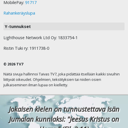
MobilePay:
91717
Rahankeräyslupa
Y-tunnukset
Lighthouse Network Ltd Oy: 1833754-1
Ristin Tuki ry: 1911738-0
© 2026 TV7
Näitä sivuja hallinnoi Taivas TV7, joka pidättää itsellään kaikki sivuihin
liittyvät oikeudet. Ohjelmien, tekstityksien tai niiden osien
julkaiseminen ilman lupaa on kielletty.
Jokaisen kielen on tunnustettava Isän
Jumalan kunniaksi: "Jeesus Kristus on