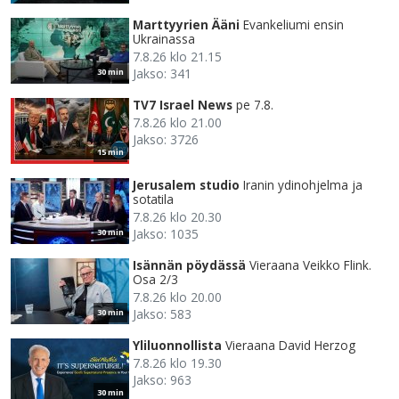
Marttyyrien Ääni
Evankeliumi ensin
Ukrainassa
7.8.26 klo 21.15
Jakso: 341
30 min
TV7 Israel News
pe 7.8.
7.8.26 klo 21.00
Jakso: 3726
15 min
Jerusalem studio
Iranin ydinohjelma ja
sotatila
7.8.26 klo 20.30
Jakso: 1035
30 min
Isännän pöydässä
Vieraana Veikko Flink.
Osa 2/3
7.8.26 klo 20.00
Jakso: 583
30 min
Yliluonnollista
Vieraana David Herzog
7.8.26 klo 19.30
Jakso: 963
30 min