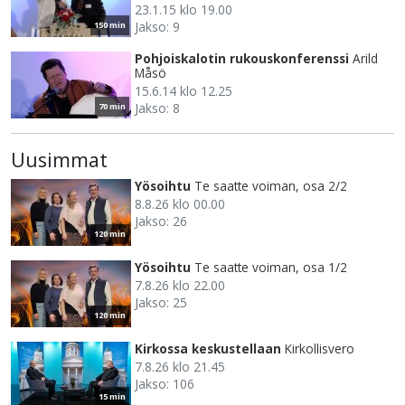
23.1.15 klo 19.00
Jakso: 9
150 min
Pohjoiskalotin rukouskonferenssi
Arild
Måsö
15.6.14 klo 12.25
Jakso: 8
70 min
Uusimmat
Yösoihtu
Te saatte voiman, osa 2/2
8.8.26 klo 00.00
Jakso: 26
120 min
Yösoihtu
Te saatte voiman, osa 1/2
7.8.26 klo 22.00
Jakso: 25
120 min
Kirkossa keskustellaan
Kirkollisvero
7.8.26 klo 21.45
Jakso: 106
15 min