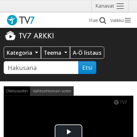
Näytä
Kanavat
valikko
Valikko
Kategoria
Teema
A-Ö listaus
Etsi
Oletussoitin
Vaihtoehtoinen soitin