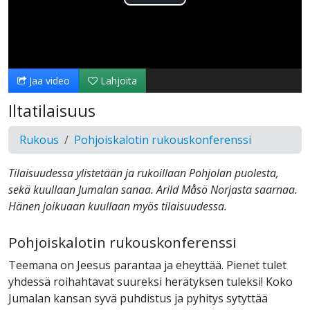
Toista
Video
Jaa video
Lahjoita
Iltatilaisuus
Rukous
Pohjoiskalotin rukouskonferenssi
Tilaisuudessa ylistetään ja rukoillaan Pohjolan puolesta,
sekä kuullaan Jumalan sanaa. Arild Måsö Norjasta saarnaa.
Hänen joikuaan kuullaan myös tilaisuudessa.
Pohjoiskalotin rukouskonferenssi
Teemana on Jeesus parantaa ja eheyttää. Pienet tulet
yhdessä roihahtavat suureksi herätyksen tuleksi! Koko
Jumalan kansan syvä puhdistus ja pyhitys sytyttää