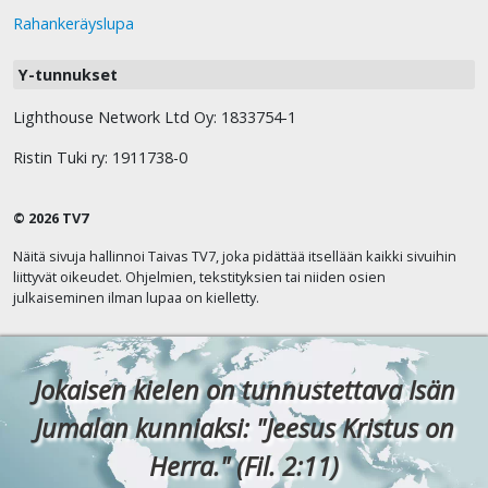
Rahankeräyslupa
Y-tunnukset
Lighthouse Network Ltd Oy: 1833754-1
Ristin Tuki ry: 1911738-0
© 2026 TV7
Näitä sivuja hallinnoi Taivas TV7, joka pidättää itsellään kaikki sivuihin
liittyvät oikeudet. Ohjelmien, tekstityksien tai niiden osien
julkaiseminen ilman lupaa on kielletty.
Jokaisen kielen on tunnustettava Isän
Jumalan kunniaksi: "Jeesus Kristus on
Herra." (Fil. 2:11)