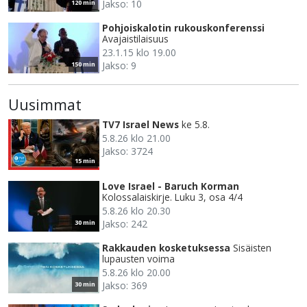
Jakso: 10
120 min
Pohjoiskalotin rukouskonferenssi
Avajaistilaisuus
23.1.15 klo 19.00
Jakso: 9
150 min
Uusimmat
TV7 Israel News
ke 5.8.
5.8.26 klo 21.00
Jakso: 3724
15 min
Love Israel - Baruch Korman
Kolossalaiskirje. Luku 3, osa 4/4
5.8.26 klo 20.30
Jakso: 242
30 min
Rakkauden kosketuksessa
Sisäisten
lupausten voima
5.8.26 klo 20.00
Jakso: 369
30 min