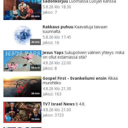
Sadonkorjuu
Luomassa Luojan kanssa
5.8.26 klo 18.30
Jakso: 7
85 min
Rakkaus puhuu
Kaavailuja taivaan
suunnalta
5.8.26 klo 17.45
Jakso: 16
45 min
Jesus Yaps
Sukupolvien välinen yhteys: mikä
on ollut estämässä sitä?
4.8.26 klo 22.00
Jakso: 8
50 min
Gospel First - Evankeliumi ensin
Älkää
murehtiko
4.8.26 klo 21.30
Jakso: 163
30 min
TV7 Israel News
ti 4.8.
4.8.26 klo 21.00
Jakso: 3723
15 min