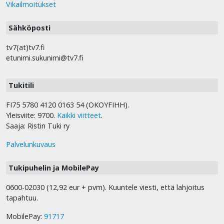
Vikailmoitukset
Sähköposti
tv7(at)tv7.fi
etunimi.sukunimi@tv7.fi
Tukitili
FI75 5780 4120 0163 54 (OKOYFIHH).
Yleisviite: 9700.
Kaikki viitteet
.
Saaja: Ristin Tuki ry
Palvelunkuvaus
Tukipuhelin ja MobilePay
0600-02030 (12,92 eur + pvm). Kuuntele viesti, että lahjoitus
tapahtuu.
MobilePay:
91717