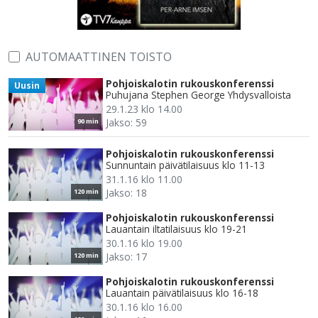
AUTOMAATTINEN TOISTO
Pohjoiskalotin rukouskonferenssi
Uusin
Puhujana Stephen George Yhdysvalloista
29.1.23 klo 14.00
Jakso: 59
90 min
Pohjoiskalotin rukouskonferenssi
Sunnuntain päivätilaisuus klo 11-13
31.1.16 klo 11.00
Jakso: 18
120 min
Pohjoiskalotin rukouskonferenssi
Lauantain iltatilaisuus klo 19-21
30.1.16 klo 19.00
Jakso: 17
120 min
Pohjoiskalotin rukouskonferenssi
Lauantain päivätilaisuus klo 16-18
30.1.16 klo 16.00