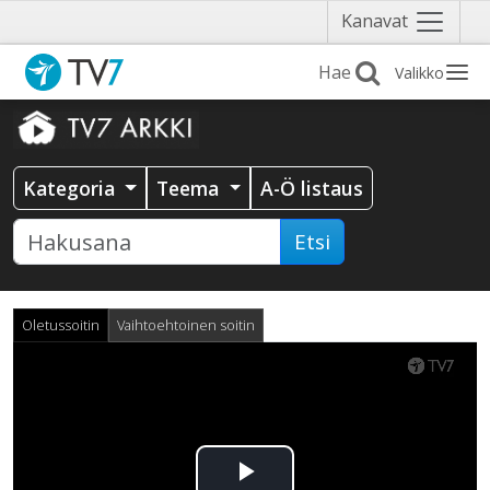
Näytä
Kanavat
valikko
Valikko
Kategoria
Teema
A-Ö listaus
Etsi
Oletussoitin
Vaihtoehtoinen soitin