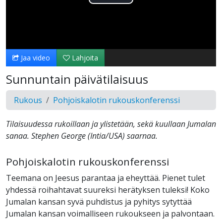
Toista
Video
Jaa video
Lahjoita
Sunnuntain päivätilaisuus
Rukous
Pohjoiskalotin rukouskonferenssi
Tilaisuudessa rukoillaan ja ylistetään, sekä kuullaan Jumalan
sanaa. Stephen George (Intia/USA) saarnaa.
Pohjoiskalotin rukouskonferenssi
Teemana on Jeesus parantaa ja eheyttää. Pienet tulet
yhdessä roihahtavat suureksi herätyksen tuleksi! Koko
Jumalan kansan syvä puhdistus ja pyhitys sytyttää
Jumalan kansan voimalliseen rukoukseen ja palvontaan.