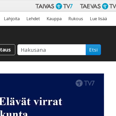
Lahjoita
Lehdet
Kauppa
Rukous
Lue lisää
staus
Etsi