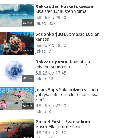
Rakkauden kosketuksessa
Sisäisten lupausten voima
5.8.26 klo 20.00
Jakso: 369
30 min
Sadonkorjuu
Luomassa Luojan
kanssa
5.8.26 klo 18.30
Jakso: 7
85 min
Rakkaus puhuu
Kaavailuja
taivaan suunnalta
5.8.26 klo 17.45
Jakso: 16
45 min
Jesus Yaps
Sukupolvien välinen
yhteys: mikä on ollut estämässä
sitä?
4.8.26 klo 22.00
50 min
Jakso: 8
Gospel First - Evankeliumi
ensin
Älkää murehtiko
4.8.26 klo 21.30
30 min