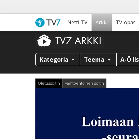
Netti-TV
Arkki
TV-opas
Kategoria
Teema
A-Ö li
Oletussoitin
Vaihtoehtoinen soitin