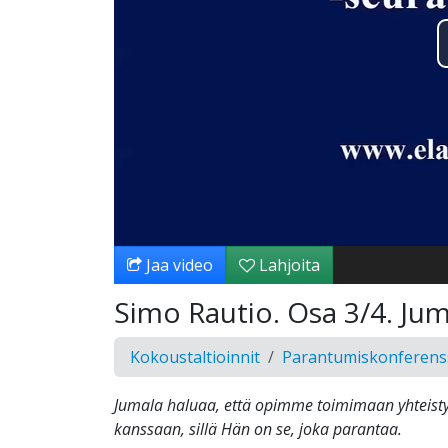
Jaa video
Lahjoita
Simo Rautio. Osa 3/4. Jum
Kokoustaltioinnit
Parantumiskonferens
Jumala haluaa, että opimme toimimaan yhteis
kanssaan, sillä Hän on se, joka parantaa.