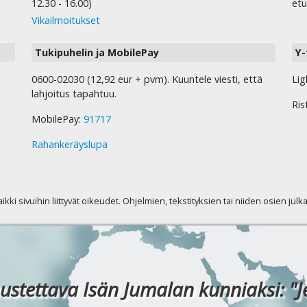
12.30 - 16.00)
etu
Vikailmoitukset
Tukipuhelin ja MobilePay
Y-
0600-02030 (12,92 eur + pvm). Kuuntele viesti, että
Lig
lahjoitus tapahtuu.
Ris
MobilePay:
91717
Rahankeräyslupa
kaikki sivuihin liittyvät oikeudet. Ohjelmien, tekstityksien tai niiden osien jul
ustettava Isän Jumalan kunniaksi: "J