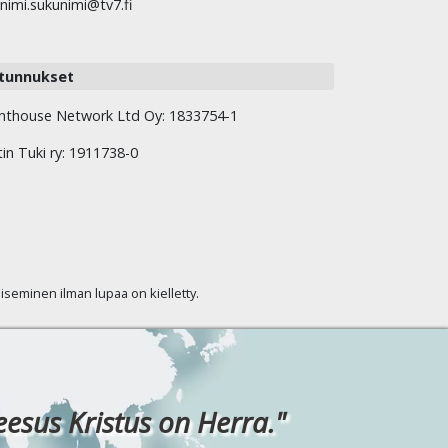
nimi.sukunimi@tv7.fi
tunnukset
hthouse Network Ltd Oy: 1833754-1
tin Tuki ry: 1911738-0
kaiseminen ilman lupaa on kielletty.
eesus Kristus on Herra."