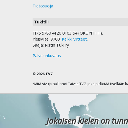
Tietosuoja
Tukitili
FI75 5780 4120 0163 54 (OKOYFIHH).
Yleisviite: 9700.
Kaikki viitteet
.
Saaja: Ristin Tuki ry
Palvelunkuvaus
© 2026 TV7
Näitä sivuja hallinnoi Taivas TV7, joka pidättää itsellään 
Jokaisen kielen on tunn