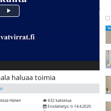
Toista
Video
U
ala haluaa toimia
si
työssä Hänen
632 katselua
Ensilähetys: ti 14.4.2020