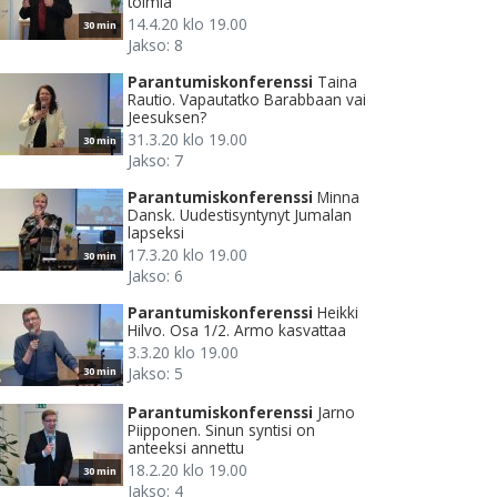
toimia
14.4.20 klo 19.00
30 min
Jakso: 8
Parantumiskonferenssi
Taina
Rautio. Vapautatko Barabbaan vai
Jeesuksen?
31.3.20 klo 19.00
30 min
Jakso: 7
Parantumiskonferenssi
Minna
Dansk. Uudestisyntynyt Jumalan
lapseksi
17.3.20 klo 19.00
30 min
Jakso: 6
Parantumiskonferenssi
Heikki
Hilvo. Osa 1/2. Armo kasvattaa
3.3.20 klo 19.00
Jakso: 5
30 min
Parantumiskonferenssi
Jarno
Piipponen. Sinun syntisi on
anteeksi annettu
18.2.20 klo 19.00
30 min
Jakso: 4