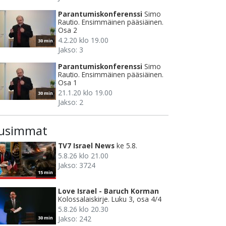
Parantumiskonferenssi
Simo
Rautio. Ensimmäinen pääsiäinen.
Osa 2
4.2.20 klo 19.00
30 min
Jakso: 3
Parantumiskonferenssi
Simo
Rautio. Ensimmäinen pääsiäinen.
Osa 1
21.1.20 klo 19.00
30 min
Jakso: 2
usimmat
TV7 Israel News
ke 5.8.
5.8.26 klo 21.00
Jakso: 3724
15 min
Love Israel - Baruch Korman
Kolossalaiskirje. Luku 3, osa 4/4
5.8.26 klo 20.30
Jakso: 242
30 min