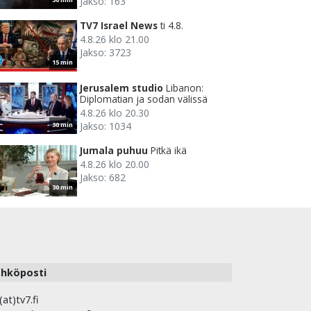
Jakso: 163
TV7 Israel News
ti 4.8.
4.8.26 klo 21.00
Jakso: 3723
15 min
Jerusalem studio
Libanon:
Diplomatian ja sodan välissä
4.8.26 klo 20.30
Jakso: 1034
30 min
Jumala puhuu
Pitkä ikä
4.8.26 klo 20.00
Jakso: 682
30 min
hköposti
(at)tv7.fi