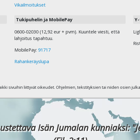
Vikailmoitukset
Tukipuhelin ja MobilePay
Y-
0600-02030 (12,92 eur + pvm). Kuuntele viesti, että
Lig
lahjoitus tapahtuu.
Ris
MobilePay:
91717
Rahankeräyslupa
kaikki sivuihin liittyvät oikeudet. Ohjelmien, tekstityksien tai niiden osien jul
ustettava Isän Jumalan kunniaksi: "J