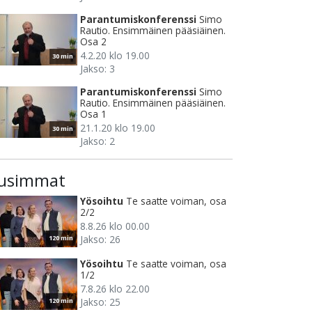
Parantumiskonferenssi
Simo
Rautio. Ensimmäinen pääsiäinen.
Osa 2
4.2.20 klo 19.00
30 min
Jakso: 3
Parantumiskonferenssi
Simo
Rautio. Ensimmäinen pääsiäinen.
Osa 1
21.1.20 klo 19.00
30 min
Jakso: 2
usimmat
Yösoihtu
Te saatte voiman, osa
2/2
8.8.26 klo 00.00
Jakso: 26
120 min
Yösoihtu
Te saatte voiman, osa
1/2
7.8.26 klo 22.00
Jakso: 25
120 min