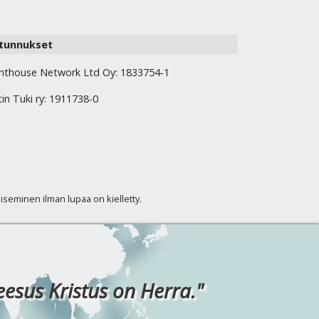
tunnukset
hthouse Network Ltd Oy: 1833754-1
tin Tuki ry: 1911738-0
kaiseminen ilman lupaa on kielletty.
eesus Kristus on Herra."