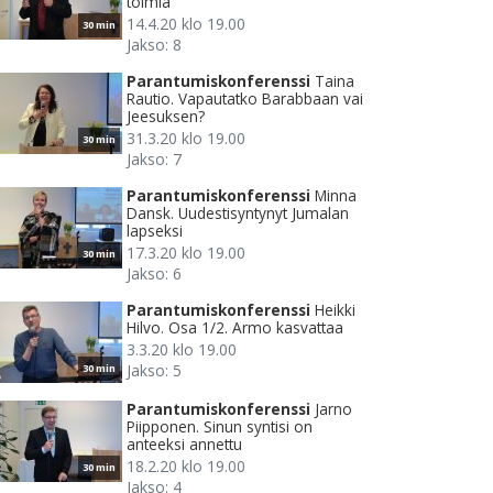
toimia
14.4.20 klo 19.00
30 min
Jakso: 8
Parantumiskonferenssi
Taina
Rautio. Vapautatko Barabbaan vai
Jeesuksen?
31.3.20 klo 19.00
30 min
Jakso: 7
Parantumiskonferenssi
Minna
Dansk. Uudestisyntynyt Jumalan
lapseksi
17.3.20 klo 19.00
30 min
Jakso: 6
Parantumiskonferenssi
Heikki
Hilvo. Osa 1/2. Armo kasvattaa
3.3.20 klo 19.00
Jakso: 5
30 min
Parantumiskonferenssi
Jarno
Piipponen. Sinun syntisi on
anteeksi annettu
18.2.20 klo 19.00
30 min
Jakso: 4