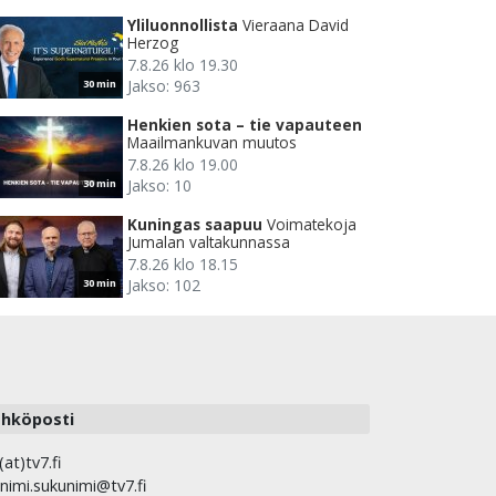
Yliluonnollista
Vieraana David
Herzog
7.8.26 klo 19.30
Jakso: 963
30 min
Henkien sota – tie vapauteen
Maailmankuvan muutos
7.8.26 klo 19.00
Jakso: 10
30 min
Kuningas saapuu
Voimatekoja
Jumalan valtakunnassa
7.8.26 klo 18.15
Jakso: 102
30 min
hköposti
(at)tv7.fi
nimi.sukunimi@tv7.fi