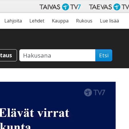
Lahjoita
Lehdet
Kauppa
Rukous
Lue lisää
staus
Etsi