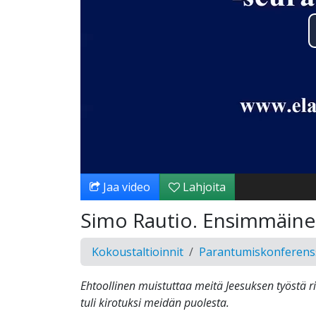
Jaa video
Lahjoita
Simo Rautio. Ensimmäinen
Kokoustaltioinnit
Parantumiskonferens
Ehtoollinen muistuttaa meitä Jeesuksen työstä ri
tuli kirotuksi meidän puolesta.