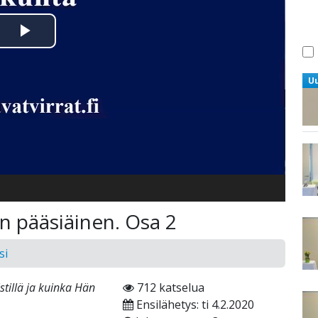
Toista
Video
U
 pääsiäinen. Osa 2
si
stillä ja kuinka Hän
712 katselua
Ensilähetys: ti 4.2.2020