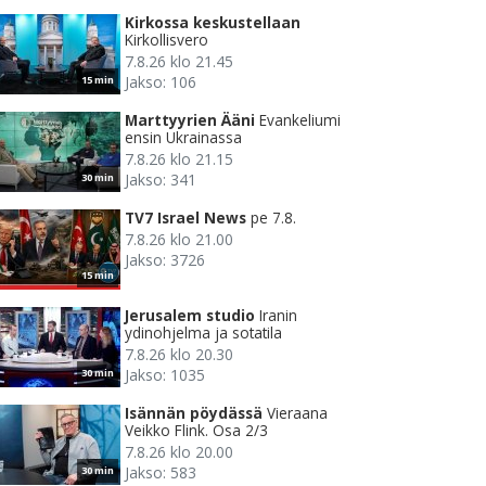
Kirkossa keskustellaan
Kirkollisvero
7.8.26 klo 21.45
Jakso: 106
15 min
Marttyyrien Ääni
Evankeliumi
ensin Ukrainassa
7.8.26 klo 21.15
Jakso: 341
30 min
TV7 Israel News
pe 7.8.
7.8.26 klo 21.00
Jakso: 3726
15 min
Jerusalem studio
Iranin
ydinohjelma ja sotatila
7.8.26 klo 20.30
Jakso: 1035
30 min
Isännän pöydässä
Vieraana
Veikko Flink. Osa 2/3
7.8.26 klo 20.00
Jakso: 583
30 min