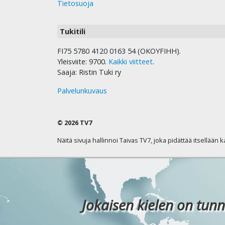
Tietosuoja
Tukitili
FI75 5780 4120 0163 54 (OKOYFIHH).
Yleisviite: 9700.
Kaikki viitteet
.
Saaja: Ristin Tuki ry
Palvelunkuvaus
© 2026 TV7
Näitä sivuja hallinnoi Taivas TV7, joka pidättää itsellään 
Jokaisen kielen on tunn