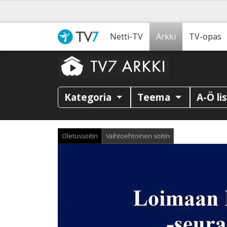
Netti-TV
Arkki
TV-opas
Kategoria
Teema
A-Ö li
Oletussoitin
Vaihtoehtoinen soitin