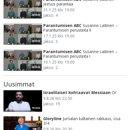
Jeesus parantaa
31.1.25 klo 19.00
Jakso: 4
30 min
Parantumisen ABC
Susanne Laitinen –
Parantumisen perusteita II
17.1.25 klo 19.00
Jakso: 3
30 min
Parantumisen ABC
Susanne Laitinen –
Parantumisen perusteita I
10.1.25 klo 19.00
Jakso: 2
30 min
Uusimmat
Israelilaiset kohtaavat Messiaan
Or
9.8.26 klo 22.50
Jakso: 19
10 min
Gloryline
Jumalan kaltainen rakkaus, osa
3/4
9.8.26 klo 20.30