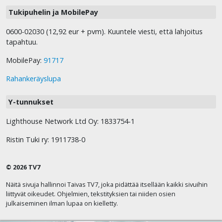
Tukipuhelin ja MobilePay
0600-02030 (12,92 eur + pvm). Kuuntele viesti, että lahjoitus
tapahtuu.
MobilePay:
91717
Rahankeräyslupa
Y-tunnukset
Lighthouse Network Ltd Oy: 1833754-1
Ristin Tuki ry: 1911738-0
© 2026 TV7
Näitä sivuja hallinnoi Taivas TV7, joka pidättää itsellään kaikki sivuihin
liittyvät oikeudet. Ohjelmien, tekstityksien tai niiden osien
julkaiseminen ilman lupaa on kielletty.