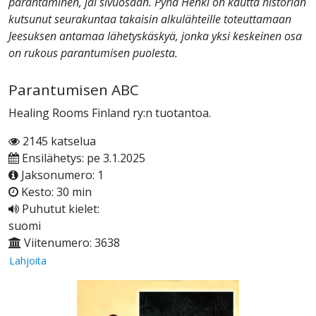
parantaminen, jäi sivuosaan. Pyhä Henki on kautta historian
kutsunut seurakuntaa takaisin alkulähteille toteuttamaan
Jeesuksen antamaa lähetyskäskyä, jonka yksi keskeinen osa
on rukous parantumisen puolesta.
Parantumisen ABC
Healing Rooms Finland ry:n tuotantoa.
2145 katselua
Ensilähetys: pe 3.1.2025
Jaksonumero: 1
Kesto: 30 min
Puhutut kielet:
suomi
Viitenumero: 3638
Lahjoita