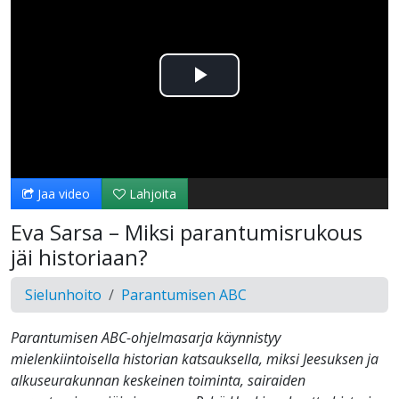
Toista
Video
Jaa video
Lahjoita
Eva Sarsa – Miksi parantumisrukous
jäi historiaan?
Sielunhoito
Parantumisen ABC
Parantumisen ABC-ohjelmasarja käynnistyy
mielenkiintoisella historian katsauksella, miksi Jeesuksen ja
alkuseurakunnan keskeinen toiminta, sairaiden