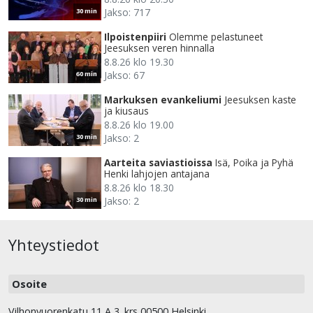
Jakso: 717
30 min
Ilpoistenpiiri
Olemme pelastuneet
Jeesuksen veren hinnalla
8.8.26 klo 19.30
Jakso: 67
60 min
Markuksen evankeliumi
Jeesuksen kaste
ja kiusaus
8.8.26 klo 19.00
Jakso: 2
30 min
Aarteita saviastioissa
Isä, Poika ja Pyhä
Henki lahjojen antajana
8.8.26 klo 18.30
Jakso: 2
30 min
Yhteystiedot
Osoite
Vilhonvuorenkatu 11 A 3. krs 00500 Helsinki