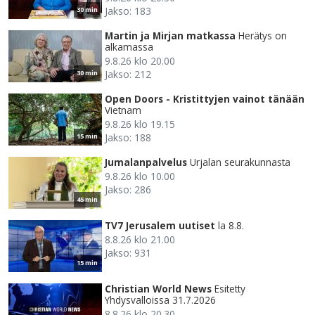
Jakso: 183
30 min
Martin ja Mirjan matkassa
Herätys on
alkamassa
9.8.26 klo 20.00
Jakso: 212
30 min
Open Doors - Kristittyjen vainot tänään
Vietnam
9.8.26 klo 19.15
Jakso: 188
15 min
Jumalanpalvelus
Urjalan seurakunnasta
9.8.26 klo 10.00
Jakso: 286
45 min
TV7 Jerusalem uutiset
la 8.8.
8.8.26 klo 21.00
Jakso: 931
15 min
Christian World News
Esitetty
Yhdysvalloissa 31.7.2026
8.8.26 klo 20.30