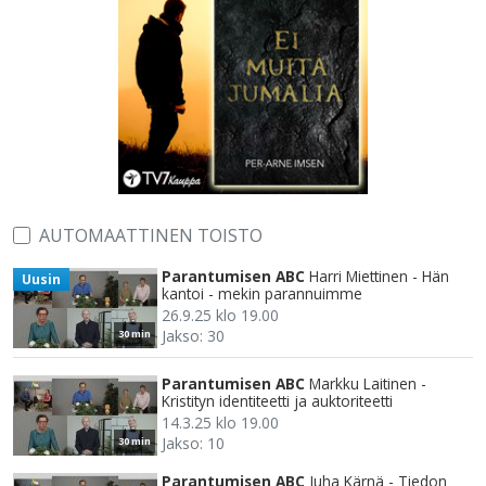
AUTOMAATTINEN TOISTO
Parantumisen ABC
Harri Miettinen - Hän
Uusin
kantoi - mekin parannuimme
26.9.25 klo 19.00
Jakso: 30
30 min
Parantumisen ABC
Markku Laitinen -
Kristityn identiteetti ja auktoriteetti
14.3.25 klo 19.00
Jakso: 10
30 min
Parantumisen ABC
Juha Kärnä - Tiedon