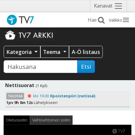
Näytä
Kanavat
valikko
Valikko
Kategoria
Teema
A-Ö listaus
Etsi
Nettisuorat
(1 Kpl)
klo 19.00
Ilpoistenpiiri (netissä)
TULOSSA
1pv 9h 8m 12s
Lähetykseen
Oletussoitin
Vaihtoehtoinen soitin