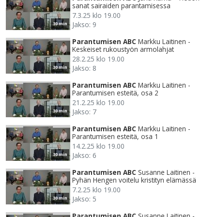
sanat sairaiden parantamisessa
7.3.25 klo 19.00
Jakso: 9
30 min
Parantumisen ABC
Markku Laitinen -
Keskeiset rukoustyön armolahjat
28.2.25 klo 19.00
Jakso: 8
30 min
Parantumisen ABC
Markku Laitinen -
Parantumisen esteitä, osa 2
21.2.25 klo 19.00
Jakso: 7
30 min
Parantumisen ABC
Markku Laitinen -
Parantumisen esteitä, osa 1
14.2.25 klo 19.00
Jakso: 6
30 min
Parantumisen ABC
Susanne Laitinen -
Pyhän Hengen voitelu kristityn elämässä
7.2.25 klo 19.00
Jakso: 5
30 min
Parantumisen ABC
Susanne Laitinen -