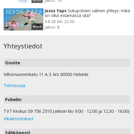
Jakso: 16
Jesus Yaps
Sukupolvien välinen yhteys: mikä
on ollut estämässä sitä?
4.8.26 klo 22.00
Jakso: 8
50 min
Yhteystiedot
Osoite
Vilhonvuorenkatu 11 A 3. krs 00500 Helsinki
Tietosuoja
Puhelin:
TV7 Keskus 09 756 2510 (arkisin klo 9.00 - 12.00 ja 12.30 - 16.00)
Vikailmoitukset
Sähköposti