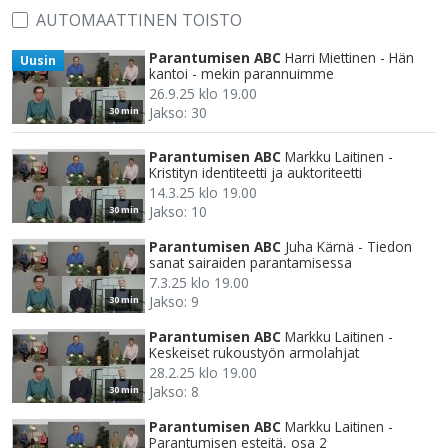
AUTOMAATTINEN TOISTO
Parantumisen ABC
Harri Miettinen - Hän
Uusin
kantoi - mekin parannuimme
26.9.25 klo 19.00
Jakso: 30
30 min
Parantumisen ABC
Markku Laitinen -
Kristityn identiteetti ja auktoriteetti
14.3.25 klo 19.00
Jakso: 10
30 min
Parantumisen ABC
Juha Kärnä - Tiedon
sanat sairaiden parantamisessa
7.3.25 klo 19.00
Jakso: 9
30 min
Parantumisen ABC
Markku Laitinen -
Keskeiset rukoustyön armolahjat
28.2.25 klo 19.00
Jakso: 8
30 min
Parantumisen ABC
Markku Laitinen -
Parantumisen esteitä, osa 2