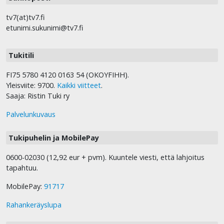
tv7(at)tv7.fi
etunimi.sukunimi@tv7.fi
Tukitili
FI75 5780 4120 0163 54 (OKOYFIHH).
Yleisviite: 9700.
Kaikki viitteet
.
Saaja: Ristin Tuki ry
Palvelunkuvaus
Tukipuhelin ja MobilePay
0600-02030 (12,92 eur + pvm). Kuuntele viesti, että lahjoitus
tapahtuu.
MobilePay:
91717
Rahankeräyslupa