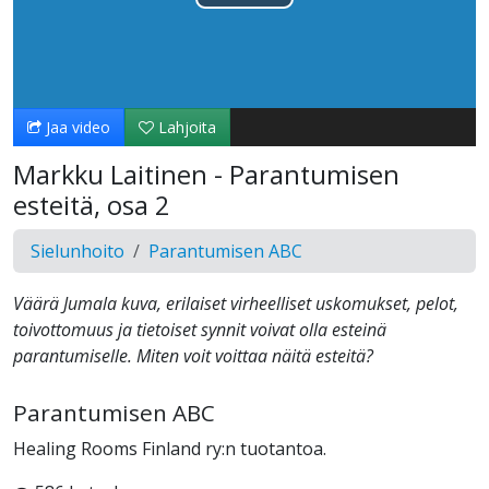
Toista
Video
Jaa video
Lahjoita
Markku Laitinen - Parantumisen
esteitä, osa 2
Sielunhoito
Parantumisen ABC
Väärä Jumala kuva, erilaiset virheelliset uskomukset, pelot,
toivottomuus ja tietoiset synnit voivat olla esteinä
parantumiselle. Miten voit voittaa näitä esteitä?
Parantumisen ABC
Healing Rooms Finland ry:n tuotantoa.