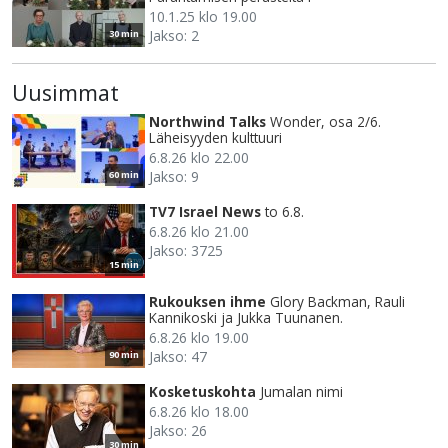
10.1.25 klo 19.00
Jakso: 2
30 min
Uusimmat
Northwind Talks
Wonder, osa 2/6.
Läheisyyden kulttuuri
6.8.26 klo 22.00
Jakso: 9
60 min
TV7 Israel News
to 6.8.
6.8.26 klo 21.00
Jakso: 3725
15 min
Rukouksen ihme
Glory Backman, Rauli
Kannikoski ja Jukka Tuunanen.
6.8.26 klo 19.00
Jakso: 47
90 min
Kosketuskohta
Jumalan nimi
6.8.26 klo 18.00
Jakso: 26
30 min