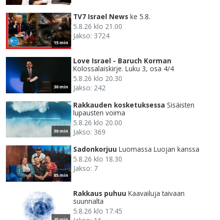
TV7 Israel News
ke 5.8.
5.8.26 klo 21.00
Jakso: 3724
15 min
Love Israel - Baruch Korman
Kolossalaiskirje. Luku 3, osa 4/4
5.8.26 klo 20.30
Jakso: 242
30 min
Rakkauden kosketuksessa
Sisäisten
lupausten voima
5.8.26 klo 20.00
Jakso: 369
30 min
Sadonkorjuu
Luomassa Luojan kanssa
5.8.26 klo 18.30
Jakso: 7
85 min
Rakkaus puhuu
Kaavailuja taivaan
suunnalta
5.8.26 klo 17.45
45 min