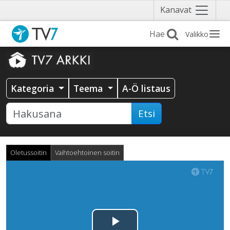
Näytä
Kanavat
valikko
Valikko
Kategoria
Teema
A-Ö listaus
Etsi
Oletussoitin
Vaihtoehtoinen soitin